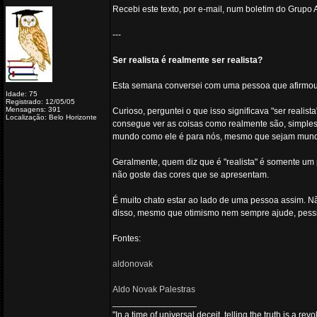
Recebi este texto, por e-mail, num boletim do Grupo 
---
Ser realista é realmente ser realista?
Esta semana conversei com uma pessoa que afirmou n
Idade: 75
Registrado: 12/05/05
Mensagens: 391
Curioso, perguntei o que isso significava "ser realis
Localização: Belo Horizonte
consegue ver as coisas como realmente são, simple
mundo como ele é para nós, mesmo que sejam mundo
Geralmente, quem diz que é "realista" é somente um
não goste das cores que se apresentam.
É muito chato estar ao lado de uma pessoa assim. Nã
disso, mesmo que otimismo nem sempre ajude, pessim
Fontes:
aldonovak
Aldo Novak Palestras
_________________
"In a time of universal deceit, telling the truth is a re