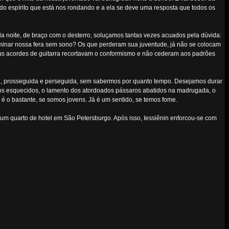
 do espírito que está nos rondando e a ela se deve uma resposta que todos os
a noite, de braço com o desterro, soluçamos tantas vezes acuados pela dúvida:
ominar nossa fera sem sono? Os que perderam sua juventude, já não se colocam
s acordes de guitarra recortavam o conformismo e não cederam aos padrões
cia, prosseguida e perseguida, sem sabermos por quanto tempo. Desejamos durar
nos esquecidos, o lamento dos atordoados pássaros abatidos na madrugada, o
 é o bastante, se somos jovens. Já é um sentido, se temos fome.
um quarto de hotel em São Petersburgo. Após isso, Iessiênin enforcou-se com