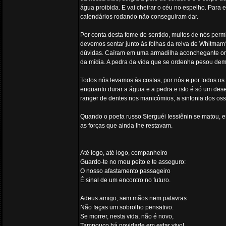
água proibida. E vai cheirar o céu no espelho. Para
calendários rodando não conseguiram dar.
Por conta desta fome de sentido, muitos de nós perm
devemos sentar junto às folhas da relva de Whitmam
dúvidas. Caíram em uma armadilha aconchegante ond
da mídia. A pedra da vida que se ordenha pesou dem
Todos nós levamos às costas, por nós e por todos o
enquanto durar a águia e a pedra e isto é só um de
ranger de dentes nos manicômios, a sinfonia dos oss
Quando o poeta russo Sierguéi Iessiênin se matou, 
as forças que ainda lhe restavam.
Até logo, até logo, companheiro
Guardo-te no meu peito e te asseguro:
O nosso afastamento passageiro
É sinal de um encontro no futuro.
Adeus amigo, sem mãos nem palavras
Não faças um sobrolho pensativo.
Se morrer, nesta vida, não é novo,
Tampouco há novidade em estar vivo!