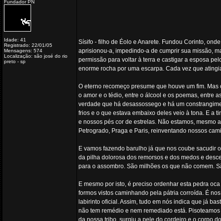
Fundador PN
Idade: 41
Sísifo - filho de Éolo e Anarete. Fundou Corinto, ond
Registrado: 22/01/05
aprisionou-a, impedindo-a de cumprir sua missão, mas
Mensagens: 574
Localização: são josé do rio
permissão para voltar à terra e castigar a esposa pe
preto - sp
enorme rocha por uma escarpa. Cada vez que atingia 
O eterno recomeço presume que houve um fim. Mas o f
o amor e o tédio, entre o álcool e os poemas, entre
verdade que há desassossego e há um constrangiment
frios e o que estava embaixo deles veio à tona. E a 
e nossos pés cor de estrelas. Não estamos, mesmo a
Petrogrado, Praga e Paris, reinventando nossos cam
E vamos fazendo barulho já que nos coube sacudir o 
da pilha dolorosa dos remorsos e dos medos e desce
para o assombro. São milhões os que não comem. Sã
E mesmo por isto, é preciso ordenhar esta pedra oca
formos vistos caminhando pela pátria corroída. É nos
labirinto oficial. Assim, tudo em nós indica que já 
não tem remédio e nem remediado está. Pisoteamos n
da nossa tribo, surgiu a pele do cordeiro e o corpo 