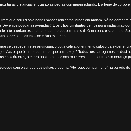
 encurtar as distâncias enquanto as pedras continuam rolando. É a fome do corpo e
itiram que seus dias e noites passassem como folhas em branco. Nó na garganta d
? Devemos povoar as avenidas? E os cílios cintilantes de nossas amadas, irão d
e não queriam estar e de onde não podem mais sair. O malogro o suplantou. Seu
ais sobre seus ombros de Sísifo exaurido.
s que se despedem e se anunciam, o pó, a caliça, o ferimento caloso da experiên
sejo. Mas o que é maior ou menor que um desejo? Todos nós carregamos os desti
os nos cárceres, o choro dos homens e das mulheres. Lutar contra esta herança já
escreveu com o sangue dos pulsos o poema "Até logo, companheiro" na parede de 