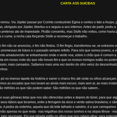
CARTA AOS SUICIDAS
e reinou. Viu Júpiter passar por Corinto conduzindo Egina e contou o fato a Asopo, p
, obrigado por Júpiter, libertou-a e seguiu-a aos infernos. Antes de partir, pediu 
lo pretenso ato de impiedade. Plutão consentiu, mas Sísifo não voltou, como havia 
o cume, a rocha caia forçando Sísifo a recomeçar o trabalho.
im não se anunciou, o fim não findou. O fim fingiu, transformou-se, se extraviou 
 as promessas de futuro e o passado sempre refeito. Para nós que somos jovens, a
o amadurecido se entranhando onde o vento voa, sobre o chão que é comum a tod
tinta em nosso rosto diz que não houve fim e que os nossos inimigos estão no pode
ssim, mais cansados. Saltamos mais uma vez dentro do olho veloz do descentrad
inhos.
pó no imenso tapete da história e varrer o charco frio até onde os olhos alcanç
mos as escadas que nos levam ao ainda mais escuro, mais sem ar, ao mais instant
o milhões os que não podem saber. São milhões os que não sabem...
 e suas gêmeas tetas que nos são oferecidas antes e depois do túnel, para que al
 seus lábios que tocamos, entre a ferrugem da doce e verde saliva brasileira; e 
basta. A pedra da ordenha, aquela que dá leite talhado e salobro, é a que carreg
ão apenas no que resta - nas migalhas dos nosso sonhos e na utopia tênue - ma
do lobo alucinado. Em sua mirada estão os olhos que nos cabem olhar, para entender