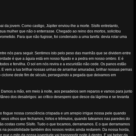
ai da jovem. Como castigo, Júpiter enviou-lhe a morte. Sísifo entretanto,
a sua mulher que não o enterrasse. Chegado ao reino dos mortos, solicitou
prometido. Para que não fugisse, foi condenado a uma tarefa: devia rolar uma
entre nós para seguir. Sentimos isto pelo peso das manhãs que se dividem entre
 verdade é que a águia está em nosso fígado e a pedra em nosso ombro. E é
os e fervilha. O sol em nós revira e a escuridão não cede. Os panos estão
r. E vem a lua brilhar nossas unhas de arranhar amuradas, brilhar nossas pernas
o ciclone deste fim de século, perseguindo a pegada que deixamos em
am. Damos a mão, em meio à noite, aos pesadelos sem reparos e vamos para junto
âneo dos desabrigos: ao crítico desespero que desce da lágrima e se levanta
go fisgue nossa consciência crispada e um arrepio irrigue nossa pele quando
são seus olhos que fechamos, hirtos e trêmulos, quando tateamos nas paredes do
amos às costas como Sísifo. Tudo o que tocamos, derramamos. E o que derramamos
s na possibilidade também dos nossos restos ainda restarem. Da nossa horda,
 que o mito da nossa juventude vai transgredir noite à dentro. E vai beber da