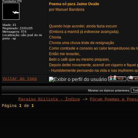
Fundador PN
Poema só para Jaime Ovalle
por Manuel Bandeira
Idade: 41
Quando hoje acordei, ainda fazia escuro
Registrado: 22/01/05
(Embora a manhã já estivesse avançada).
Mensagens: 574
Localização: são josé do rio
Chovia.
preto - sp
Chovia uma chuva triste de resignação
Como contraste e consolo ao calor tempestuoso da n
Então me levantei,
Bebi o café que eu mesmo preparei,
Depois deitei novamente, acendi um cigarro e fiquei 
- Humildemente pensando na vida e nas mulheres q
Voltar ao topo
Mostrar os tópicos anteriores:
Paraíso Niilista - Índice
->
Fórum Poemas e Poes
Página
1
de
1