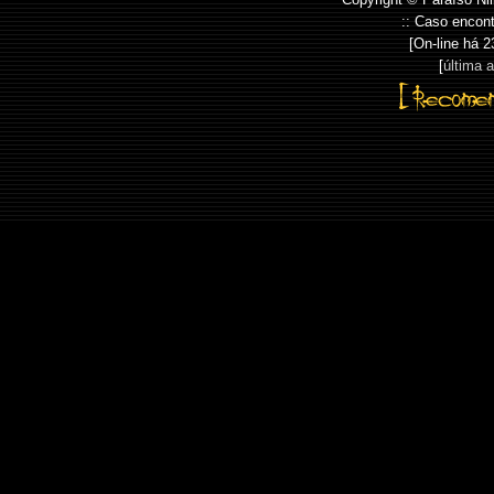
:: Caso encont
[On-line há
2
[
última 