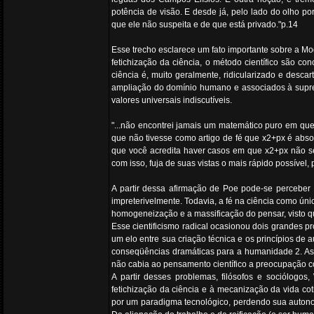
potência de visão. E desde já, pelo lado do olho por
que ele não suspeita e de que está privado."p.14
Esse trecho esclarece um fato importante sobre a Mo
fetichização da ciência, o método científico são 
ciência é, muito geralmente, ridicularizado e desc
ampliação do domínio humano e associados à supre
valores universais indiscutíveis.
"...não encontrei jamais um matemático puro em que
que não tivesse como artigo de fé que x2+px é abso
que você acredita haver casos em que x2+px não sej
com isso, fuja de suas vistas o mais rápido possível, 
A partir dessa afirmação de Poe pode-se perceber 
impreterivelmente. Todavia, a fé na ciência como ún
homogeneização e a massificação do pensar, visto q
Esse cientificismo radical ocasionou dois grandes pro
um elo entre sua criação técnica e os princípios de 
conseqüências dramáticas para a humanidade 2. As 
não cabia ao pensamento científico a preocupação c
A partir desses problemas, filósofos e sociólogos
fetichização da ciência e à mecanização da vida cot
por um paradigma tecnológico, perdendo sua autonom