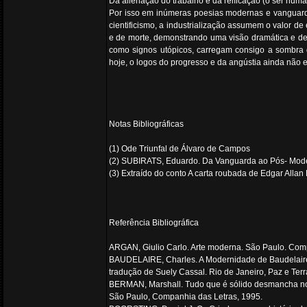
Da alienação do trabalho e da reificação (o ser huma
Por isso em inúmeras poesias modernas e vanguardista
cientificismo, a industrialização assumem o valor d
e de morte, demonstrando uma visão dramática e de
como signos utópicos, carregam consigo a sombra de
hoje, o logos do progresso e da angústia ainda não 
Notas Bibliográficas
(1) Ode Triunfal de Álvaro de Campos
(2) SUBIRATS, Eduardo. Da Vanguarda ao Pós- Mode
(3) Extraído do conto A carta roubada de Edgar Allan
Referência Bibliográfica
ARGAN, Giulio Carlo. Arte moderna. São Paulo. Com
BAUDELAIRE, Charles. A Modernidade de Baudelaire
tradução de Suely Cassal. Rio de Janeiro, Paz e Terr
BERMAN, Marshall. Tudo que é sólido desmancha no
São Paulo, Companhia das Letras, 1995.