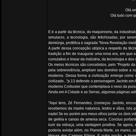
Olá an
Olá tudo com qu
E é a partir da técnica, do maquinismo, da industri
simulacro, a tecnologia, são fetichizadas, por se
demiúrga, profética e sagrada "Nova Revelação metá
A partir dessa concepção utópica a respeito da té
tradição a fim de inaugurar uma nova era, em que a
cumulativo e linear da indústria, da tecnologia e dos 
Os meios técnicos são concebidos, pelo "Projeto d
pela sobrevivência, ampliam seu domínio sobre a n
moderna. Dessa forma a civilização emerge como ú
civilizado..."p.13 defende o personagem Jacinto em 
moderno Corbusier que contemplava o nexo da pura ci
Ainda em A Cidade e as Serras, algumas páginas adia
"Aqui tens, Zé Fernandes, (começou Jacinto, enco
recebemos da madre natureza, lestos e sãos, nós p
nada! Se eu porém aos meus olhos juntar os dois vidr
de geléia e caixas de ameixa seca. Concluo portan
luzir da vidraça, uma vantagem positiva. Se agora,
poderia avistar além, no Planeta Marte, os mares, as
léguas dos Campos Elísios. E outra noção, e treme