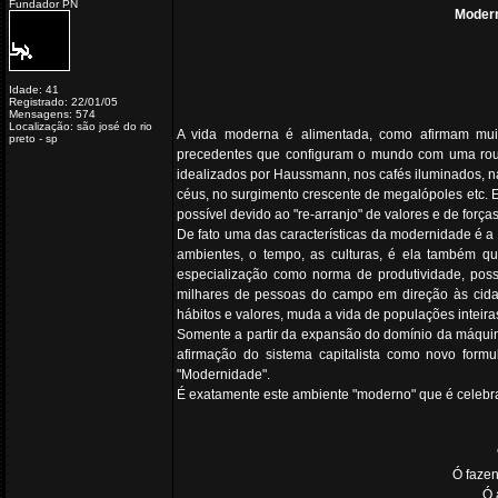
Fundador PN
Modern
Idade: 41
Registrado: 22/01/05
Mensagens: 574
Localização: são josé do rio
A vida moderna é alimentada, como afirmam muit
preto - sp
precedentes que configuram o mundo com uma roup
idealizados por Haussmann, nos cafés iluminados, na
céus, no surgimento crescente de megalópoles etc. 
possível devido ao "re-arranjo" de valores e de forças
De fato uma das características da modernidade é a
ambientes, o tempo, as culturas, é ela também que
especialização como norma de produtividade, poss
milhares de pessoas do campo em direção às cidade
hábitos e valores, muda a vida de populações inteir
Somente a partir da expansão do domínio da máquina 
afirmação do sistema capitalista como novo form
"Modernidade".
É exatamente este ambiente "moderno" que é celebr
Ó fazen
Ó 