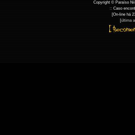
Copyright © Paraíso Nii
:: Caso encont
[On-line há
2
[
última 