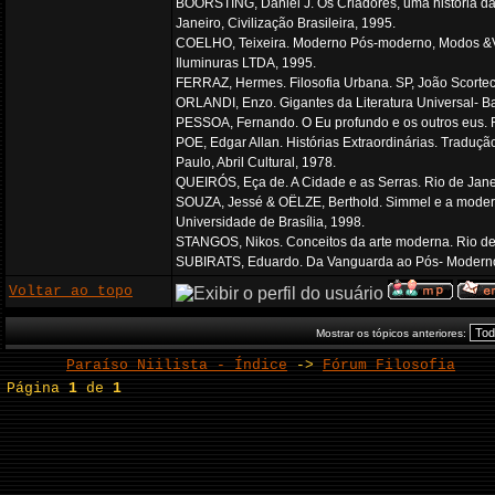
BOORSTING, Daniel J. Os Criadores, uma história da
Janeiro, Civilização Brasileira, 1995.
COELHO, Teixeira. Moderno Pós-moderno, Modos &Ve
Iluminuras LTDA, 1995.
FERRAZ, Hermes. Filosofia Urbana. SP, João Scortecc
ORLANDI, Enzo. Gigantes da Literatura Universal- Bau
PESSOA, Fernando. O Eu profundo e os outros eus. R
POE, Edgar Allan. Histórias Extraordinárias. Traduçã
Paulo, Abril Cultural, 1978.
QUEIRÓS, Eça de. A Cidade e as Serras. Rio de Jane
SOUZA, Jessé & OËLZE, Berthold. Simmel e a moderni
Universidade de Brasília, 1998.
STANGOS, Nikos. Conceitos da arte moderna. Rio de J
SUBIRATS, Eduardo. Da Vanguarda ao Pós- Moderno.
Voltar ao topo
Mostrar os tópicos anteriores:
Paraíso Niilista - Índice
->
Fórum Filosofia
Página
1
de
1