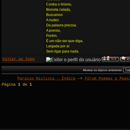
Contra o lirismo,
Bioneta calada,
Buscamos
A nudez
Da palavra precisa.
A poesia,
Porém,
É um não-sei-que-diga,
Largada por aí
Sem ligar para nada.
Voltar ao topo
Mostrar os tópicos anteriores:
Paraíso Niilista - Índice
->
Fórum Poemas e Poes
Página
1
de
1