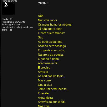
Fundador PN
:smt076
Não
Idade: 41
Não vou impor
Registrado: 22/01/05
Os meus humores negros,
Mensagens: 574
Localização: são josé do rio
Já não quero falar,
preto - sp
E com quem falaria?
São
As guelras da rima,
Aflando sem sossego
Em gente como nós,
Na areia da poesia.
O sonho é dano,
A fantasia inútil,
É preciso
Arrastar
As cortinas do tédio.
Mas corre
Que a vida
Tome um perfil inédito,
E revele
A grandeza
Através do que é fútil.
Nós dois