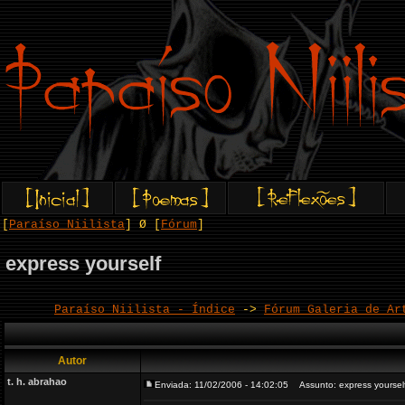
[
Paraíso Niilista
] Ø [
Fórum
]
express yourself
Paraíso Niilista - Índice
->
Fórum Galeria de Ar
Autor
t. h. abrahao
Enviada: 11/02/2006 - 14:02:05
Assunto: express yoursel