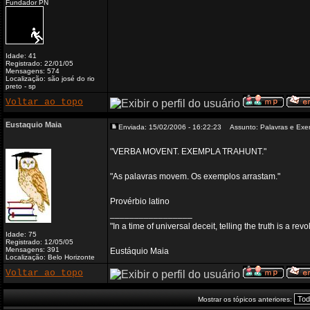
Fundador PN
Idade: 41
Registrado: 22/01/05
Mensagens: 574
Localização: são josé do rio
preto - sp
Voltar ao topo
Eustaquio Maia
Enviada: 15/02/2006 - 16:22:23
Assunto: Palavras e Exe
"VERBA MOVENT. EXEMPLA TRAHUNT."
"As palavras movem. Os exemplos arrastam."
Provérbio latino
_________________
"In a time of universal deceit, telling the truth is a re
Idade: 75
Registrado: 12/05/05
Mensagens: 391
Eustáquio Maia
Localização: Belo Horizonte
Voltar ao topo
Mostrar os tópicos anteriores: