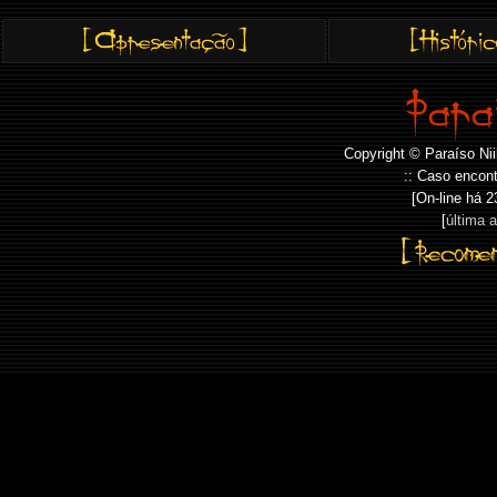
Copyright © Paraíso Nii
:: Caso encont
[On-line há
2
[
última 