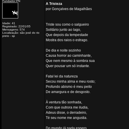
Fundador PN
A Tristeza
por Gonçalves de Magalhães
Idade: 41
Triste sou como o salgueiro
Registrado: 22/01/05
Solitário junto ao lago,
Mensagens: 574
Localização: são josé do rio
Que depois da tempestade
preto - sp
Mostra dos raios o estrago.
De dia e noite sozinho
Causa horror ao caminhante,
Que nem mesmo à sombra sua
Quer pousar um só instante.
Fatal lei da natureza
Secou minha alma e meu rosto;
Profundo abismo é meu peito
De amargura e de desgosto.
À ventura tão sonhada,
Com que outrora me iludia,
Adeus disse, o derradeiro,
Té seu nome me angustia.
Do mundo já nada espero,