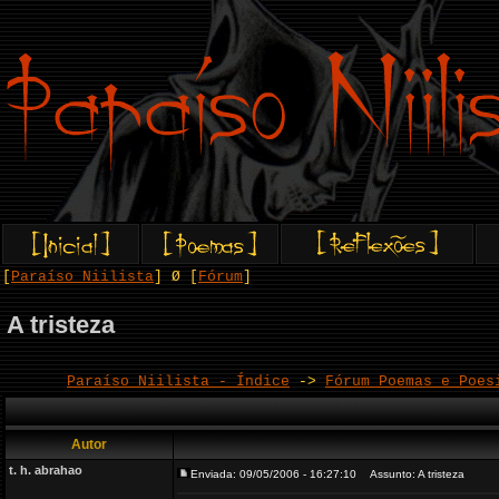
[
Paraíso Niilista
] Ø [
Fórum
]
A tristeza
Paraíso Niilista - Índice
->
Fórum Poemas e Poes
Autor
t. h. abrahao
Enviada: 09/05/2006 - 16:27:10
Assunto: A tristeza