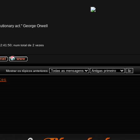
volutionary act." George Orwell
12:41:50; num total de 2 vezes
Mostrar os tópicos anteriores:
tes