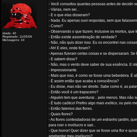
- Você consultou quantas pessoas antes de decidir-s
- Várias, nem sei...
- E o que elas disseram?
- Nada. Eu apenas ouvi respostas, sem que falassem
- Como?
- Observando o que fazem. Inclusive os mortos, que
Idade: 40
Registrado: 11/05/06
- Então existe assombração de verdade?
Mensagens: 10
- Não, não quis dizer isso. Eu os encontrei nas cois
- Ah! E eles, onde foram?
- Apenas fizeram certas coisas e se dispersaram. Se 
- E sabem disso?
- Não, mas o vento deve saber de sua essência. E ist
- Impressionante.
- Mais que isso, é como se fosse uma bebedeira. É al
- É assim então que acaba a consciência?
- Eu disse, mas não sei direito. Sabe como é, as pal
- Então você é um trapaceiro?
- Alguém tem que aventurar... pelo menos. Mas não sou
- É tudo caótico! Prefiro algo mais exótico, ou pelo m
- Então falemos das flores.
- Quais flores?
- As flores contesdadoras de um estranho jardim, qu
para roer o invólucro e sair...
- Que horror! Quer dizer que se fosse uma flor e qui
arrebentar meu invólucro?