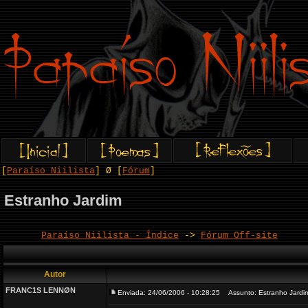
[
Paraíso Niilista
] Ø [
Fórum
]
Estranho Jardim
Paraíso Niilista - Índice
->
Fórum Off-site
Autor
FRANC1S LENNØN
Enviada: 24/06/2006 - 10:28:25
Assunto: Estranho Jardi