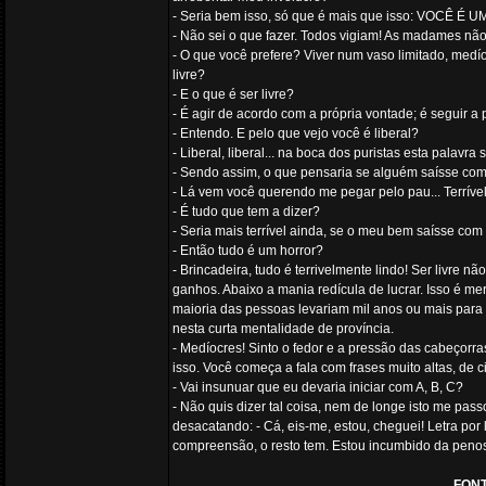
- Seria bem isso, só que é mais que isso: VOCÊ É 
- Não sei o que fazer. Todos vigiam! As madames não
- O que você prefere? Viver num vaso limitado, medí
livre?
- E o que é ser livre?
- É agir de acordo com a própria vontade; é seguir a 
- Entendo. E pelo que vejo você é liberal?
- Liberal, liberal... na boca dos puristas esta palavra 
- Sendo assim, o que pensaria se alguém saísse co
- Lá vem você querendo me pegar pelo pau... Terrível
- É tudo que tem a dizer?
- Seria mais terrível ainda, se o meu bem saísse com
- Então tudo é um horror?
- Brincadeira, tudo é terrivelmente lindo! Ser livre n
ganhos. Abaixo a mania redícula de lucrar. Isso é me
maioria das pessoas levariam mil anos ou mais para a
nesta curta mentalidade de província.
- Medíocres! Sinto o fedor e a pressão das cabeçorra
isso. Você começa a fala com frases muito altas, de 
- Vai insunuar que eu devaria iniciar com A, B, C?
- Não quis dizer tal coisa, nem de longe isto me pa
desacatando: - Cá, eis-me, estou, cheguei! Letra por
compreensão, o resto tem. Estou incumbido da penosa
FON