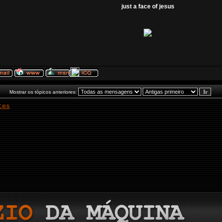
just a face of jesus
Mostrar os tópicos anteriores:
tes