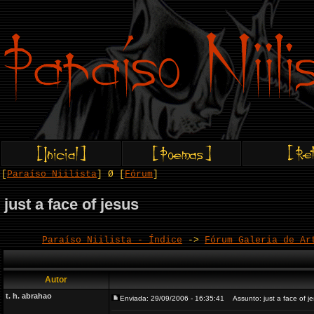
[
Paraíso Niilista
] Ø [
Fórum
]
just a face of jesus
Paraíso Niilista - Índice
->
Fórum Galeria de Ar
Autor
t. h. abrahao
Enviada: 29/09/2006 - 16:35:41
Assunto: just a face of j