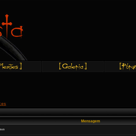
tes
Mensagem
esus