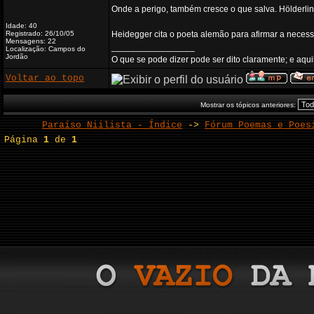
Onde a perigo, também cresce o que salva. Hölderlin
Idade: 40
Registrado: 26/10/05
Heidegger cita o poeta alemão para afirmar a necess
Mensagens: 22
_________________
Localização: Campos do
Jordão
O que se pode dizer pode ser dito claramente; e aquil
Voltar ao topo
Mostrar os tópicos anteriores:
Paraíso Niilista - Índice
->
Fórum Poemas e Poes
Página
1
de
1