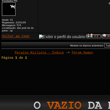
Fundador PN
Idade: 41
Registrado: 22/01/05
Mensagens: 574
Localização: são josé do rio
preto - sp
Voltar ao topo
Mostrar os tópicos anteriores:
Paraíso Niilista - Índice
->
Fórum Humor
Página
1
de
1