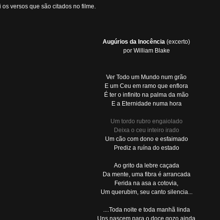
ei os versos que são citados no filme.
Augúrios da Inocência
(excerto)
por William Blake
Ver Todo um Mundo num grão
E um Ceu em ramo que enflora
É ter o infinito na palma da mão
E a Eternidade numa hora
Um tordo rubro engaiolado
Deixa o ceu inteiro irado
Um cão com dono e esfaimado
Prediz a ruína do estado
Ao grito da lebre caçada
Da mente, uma fibra é arrancada
Ferida na asa a cotovia,
Um querubim, seu canto silencia...
....Toda noite e toda manhã linda
Uns nascem para o doce gozo ainda