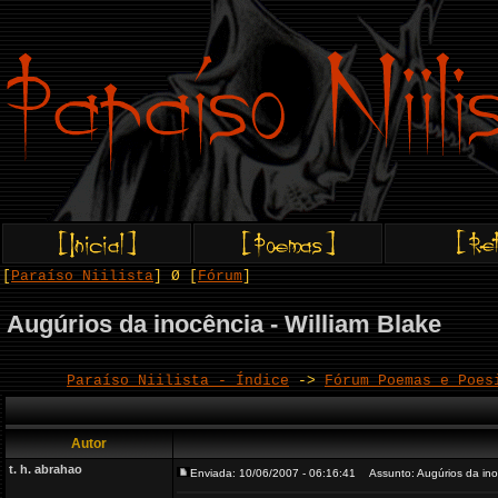
[
Paraíso Niilista
] Ø [
Fórum
]
Augúrios da inocência - William Blake
Paraíso Niilista - Índice
->
Fórum Poemas e Poes
Autor
t. h. abrahao
Enviada: 10/06/2007 - 06:16:41
Assunto: Augúrios da inoc