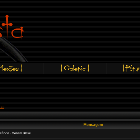
ia
Mensagem
ência - William Blake