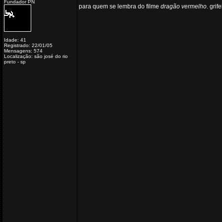
Fundador PN
para quem se lembra do filme
dragão vermelho
. grif
Idade: 41
Registrado: 22/01/05
Mensagens: 574
Localização: são josé do rio
preto - sp