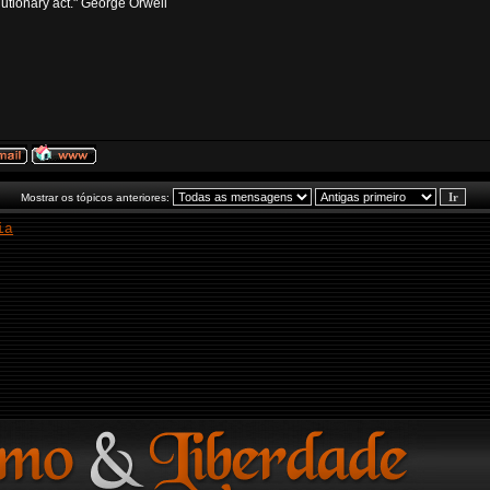
volutionary act." George Orwell
Mostrar os tópicos anteriores:
ia