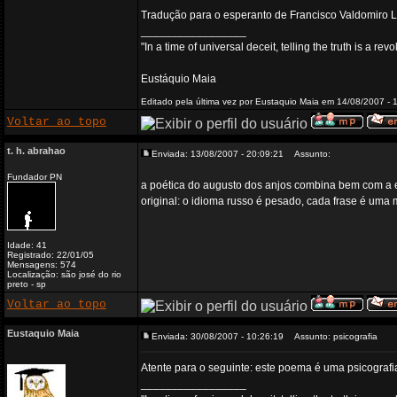
Tradução para o esperanto de Francisco Valdomiro 
_________________
"In a time of universal deceit, telling the truth is a re
Eustáquio Maia
Editado pela última vez por Eustaquio Maia em 14/08/2007 - 1
Voltar ao topo
t. h. abrahao
Enviada: 13/08/2007 - 20:09:21
Assunto:
Fundador PN
a poética do augusto dos anjos combina bem com a e
original: o idioma russo é pesado, cada frase é um
Idade: 41
Registrado: 22/01/05
Mensagens: 574
Localização: são josé do rio
preto - sp
Voltar ao topo
Eustaquio Maia
Enviada: 30/08/2007 - 10:26:19
Assunto: psicografia
Atente para o seguinte: este poema é uma psicografi
_________________