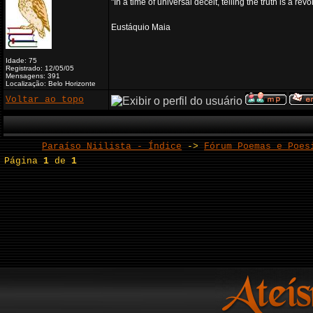
"In a time of universal deceit, telling the truth is a re
Eustáquio Maia
Idade: 75
Registrado: 12/05/05
Mensagens: 391
Localização: Belo Horizonte
Voltar ao topo
Paraíso Niilista - Índice
->
Fórum Poemas e Poes
Página
1
de
1