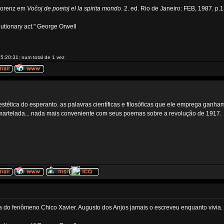
Lorenz em
Voĉoj de poetoj el la spirita mondo
. 2. ed. Rio de Janeiro: FEB, 1987. p.
volutionary act." George Orwell
5:20:31; num total de 1 vez
stética do esperanto. as palavras científicas e filosóficas que ele emprega ga
a martelada... nada mais conveniente com seus poemas sobre a revolução de 1917.
a do fenômeno Chico Xavier. Augusto dos Anjos jamais o escreveu enquanto vivia. 