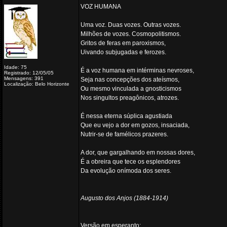
VOZ HUMANA
Uma voz. Duas vozes. Outras vozes.
Milhões de vozes. Cosmopolitismos.
Gritos de feras em paroxismos,
Uivando subjugadas e ferozes.
Idade: 75
É a voz humana em intérminas nevroses,
Registrado: 12/05/05
Mensagens: 391
Seja nas concepções dos ateísmos,
Localização: Belo Horizonte
Ou mesmo vinculada a gnosticismos
Nos singultos preagônicos, atrozes.
É nessa eterna súplica agustiada
Que eu vejo a dor em gozos, insaciada,
Nutrir-se de famélicos prazeres.
A dor, que gargalhando em nossas dores,
É a obreira que tece os esplendores
Da evolução onímoda dos seres.
Augusto dos Anjos (1884-1914)
Versão em esperanto: