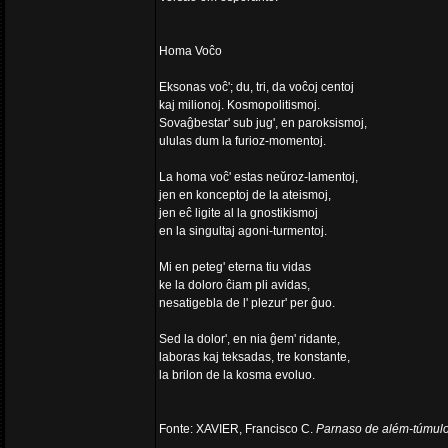
Homa Voĉo
Eksonas voĉ'; du, tri, da voĉoj centoj
kaj milionoj. Kosmopolitismoj.
Sovaĝbestar' sub jug', en paroksismoj,
ululas dum la furioz-momentoj.
La homa voĉ' estas neŭroz-lamentoj,
jen en konceptoj de la ateismoj,
jen eĉ ligite al la gnostikismoj
en la singultaj agoni-turmentoj.
Mi en peteg' eterna tiu vidas
ke la doloro ĉiam pli avidas,
nesatigebla de l' plezur' per ĝuo.
Sed la dolor', en nia ĝem' ridante,
laboras kaj teksadas, tre konstante,
la brilon de la kosma evoluo.
Fonte: XAVIER, Francisco C.
Parnaso de além-túmul