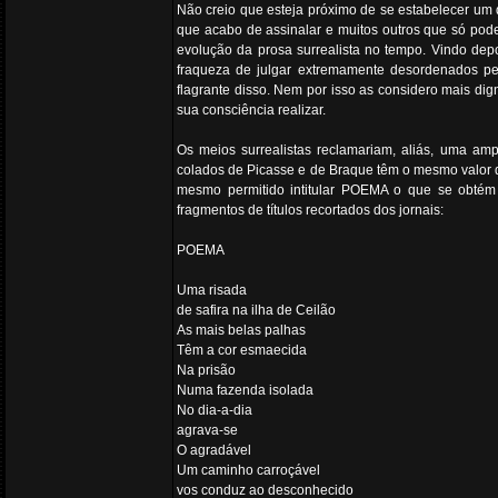
Não creio que esteja próximo de se estabelecer um 
que acabo de assinalar e muitos outros que só pod
evolução da prosa surrealista no tempo. Vindo dep
fraqueza de julgar extremamente desordenados pe
flagrante disso. Nem por isso as considero mais digna
sua consciência realizar.
Os meios surrealistas reclamariam, aliás, uma am
colados de Picasse e de Braque têm o mesmo valor q
mesmo permitido intitular POEMA o que se obtém pe
fragmentos de títulos recortados dos jornais:
POEMA
Uma risada
de safira na ilha de Ceilão
As mais belas palhas
Têm a cor esmaecida
Na prisão
Numa fazenda isolada
No dia-a-dia
agrava-se
O agradável
Um caminho carroçável
vos conduz ao desconhecido