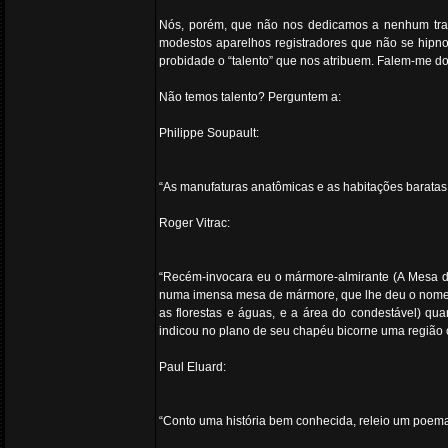
Nós, porém, que não nos dedicamos a nenhum traba
modestos aparelhos registradores que não se hipn
probidade o “talento” que nos atribuem. Falem-me do 
Não temos talento? Perguntem a:
Philippe Soupault:
“As manufaturas anatômicas e as habitações baratas 
Roger Vitrac:
“Recém-invocara eu o mármore-almirante (A Mesa de
numa imensa mesa de mármore, que lhe deu o nome; er
as florestas e águas, e a área do condestável) qu
indicou no plano de seu chapéu bicorne uma região 
Paul Eluard:
“Conto uma história bem conhecida, releio um poema 