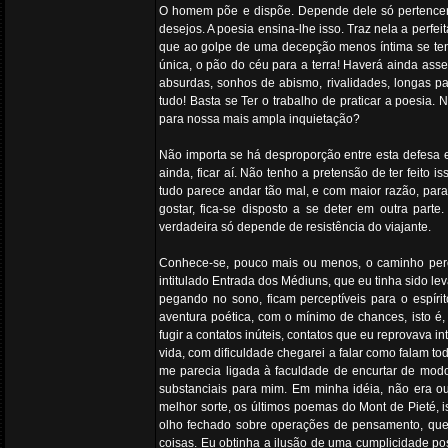
O homem põe e dispõe. Depende dele só pertencer-
desejos. A poesia ensina-lhe isso. Traz nela a pe
que ao golpe de uma decepção menos íntima se tenha
única, o pão do céu para a terra! Haverá ainda ass
absurdas, sonhos de abismo, rivalidades, longas pa
tudo! Basta se Ter o trabalho de praticar a poesia
para nossa mais ampla inquietação?
Não importa se há desproporção entre esta defesa e 
ainda, ficar aí. Não tenho a pretensão de ter feito 
tudo parece andar tão mal, e com maior razão, para
gostar, fica-se disposto a se deter em outra part
verdadeira só depende de resistência do viajante.
Conhece-se, pouco mais ou menos, o caminho perco
intitulado Entrada dos Médiuns, que eu tinha sido l
pegando no sono, ficam perceptíveis para o espíri
aventura poética, com o mínimo de chances, isto é
fugir a contatos inúteis, contatos que eu reprovava
vida, com dificuldade chegarei a falar como falam to
me parecia ligada à faculdade de encurtar de modo
substanciais para mim. Em minha idéia, não era
melhor sorte, os últimos poemas do Mont de Pieté, is
olho fechado sobre operações de pensamento, que, j
coisas. Eu obtinha a ilusão de uma cumplicidade p