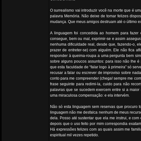
O surrealismo vai introduzir você na morte que é u
palavra Memória. Não deixe de tomar felizes dispos
mudança. Que meus amigos destruam até o último ex
A linguagem foi concedida ao homem para fazer d
consegue, bem ou mal, exprimir-se e assim assegur
nenhuma dificuldade real, desde que, fazendo-o, el
prazer de entreter-se) com alguém. Ele não fica af
responder à queima-roupa a uma pergunta bem simpl
sobre alguns poucos assuntos: para isso não lhe é 
que esta faculdade de “falar logo à primeira” só se
recusar a falar ou escrever de improviso sobre nada.
conto para me compreender (chega! sempre me compr
frase seguinte para redimi-la, cuido para não reco
palavras que se sucedem exercem entre si a maior 
uma miraculosa compensação: e ela intervém.
Não só esta linguagem sem reservas que procuro to
linguagem não me desfalca nenhum de meus recursos
dela. Posso até sustentar que ela me instrui, e com 
depois que o uso feito por mim correspondia exatame
Há expressões felizes com as quais assim me familia
espiritual mil vezes repetido.