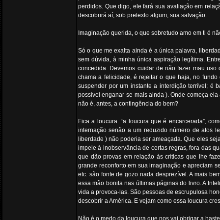
perdidos. Que digo, ele fará sua avaliação em rela
descobrirá aí, sob pretexto algum, sua salvação.
Imaginação querida, o que sobretudo amo em ti é nã
Só o que me exalta ainda é a única palavra, liberda
sem dúvida, à minha única aspiração legítima. Entre
concedida. Devemos cuidar de não fazer mau uso d
chama a felicidade, é rejeitar o que haja, no fund
suspender por um instante a interdição terrível; 
possível enganar-se mais ainda ). Onde começa ela a 
não é, antes, a contingência do bem?
Fica a loucura. “a loucura que é encarcerada”, co
internação senão a um reduzido número de atos leg
liberdade ) não poderia ser ameaçada. Que eles sej
impele à inobservância de certas regras, fora das q
que dão provas em relação às críticas que lhe fa
grande reconforto em sua imaginação e apreciam seu d
etc. são fonte de gozo nada desprezível. A mais be
essa mão bonita nas últimas páginas do livro. A Inte
vida a provoca-las. São pessoas de escrupulosa hone
descobrir a América. E vejam como essa loucura cres
Não é o medo da loucura que nos vai obrigar a hast