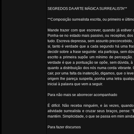
SEGREDOS DA ARTE MÁGICA SURREALISTA**
**Composição surrealista escrita, ou primeiro e último
Mande trazer com que escrever, quando já estiver 
Ponha-se no estado mais passivo, ou receptivo, dos 
tudo. Escreva depressa, sem assunto preconcebido, ba
si, tanto é verdade que a cada segundo há uma fras
decidir sobre a frase seguinte: ela participa, sem d
escrito a primeira supõe um mínimo de percepção. Is
verdade é que a pontuação se opõe, sem dúvida, à 
quanto a distribuição dos nós numa corda vibrante.
cair, por uma falta da inatenção, digamos, que o le
origem lhe pareça suspeita, ponha uma letra qualquer,
inicial à palavra que vem a seguir.
Para não mais se aborrecer acompanhado
É difícil. Não receba ninguém, e às vezes, quand
atividade surrealista e cruzar seus braços, pense: 
mantém. Simplicidade, o que se passa em mim ainda 
Para fazer discursos