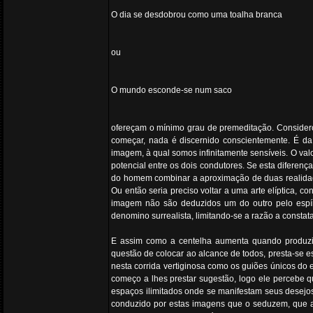
O dia se desdobrou como uma toalha branca
ou
O mundo esconde-se num saco
ofereçam o mínimo grau de premeditação. Considero 
começar, nada é discernido conscientemente. É da a
imagem, à qual somos infinitamente sensíveis. O val
potencial entre os dois condutores. Se esta diferen
do homem combinar a aproximação de duas realidades
Ou então seria preciso voltar a uma arte elíptica, 
imagem não são deduzidos um do outro pelo espíri
denomino surrealista, limitando-se a razão a constat
E assim como a centelha aumenta quando produzida 
questão de colocar ao alcance de todos, presta-se
nesta corrida vertiginosa como os guiões únicos do 
começo a lhes prestar sugestão, logo ele percebe 
espaços ilimitados onde se manifestam seus desejos
conduzido por estas imagens que o seduzem, que a