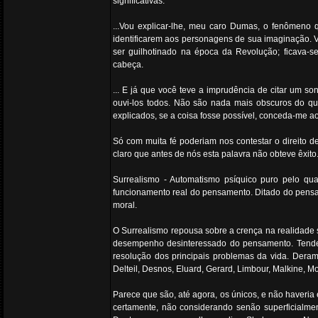
significativas:
...Vou explicar-lhe, meu caro Dumas, o fenômeno 
identificarem aos personagens de sua imaginação. 
ser guilhotinado na época da Revolução; ficava-s
cabeça.
... E já que você teve a imprudência de citar um s
ouvi-los todos. Não são nada mais obscuros do q
explicados, se a coisa fosse possível, conceda-me a
Só com muita fé poderiam nos contestar o direito d
claro que antes de nós esta palavra não obteve êxito
Surrealismo - Automatismo psíquico puro pelo qual
funcionamento real do pensamento. Ditado do pensam
moral.
O Surrealismo repousa sobre a crença na realidade 
desempenho desinteressado do pensamento. Tende a 
resolução dos principais problemas da vida. Deram 
Delteil, Desnos, Eluard, Gerard, Limbour, Malkine, Mori
Parece que são, até agora, os únicos, e não haveria
certamente, não considerando senão superficialme