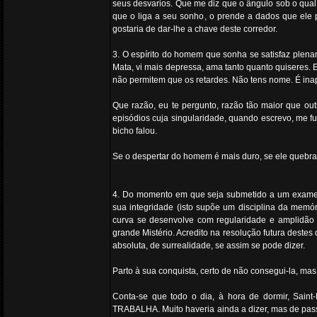
seus desvarios. Que me diz que o ângulo sob o qual
que o liga a seu sonho, o prende a dados que ele 
gostaria de dar-lhe a chave deste corredor.
3. O espírito do homem que sonha se satisfaz plena
Mata, vi mais depressa, ama tanto quanto quiseres. 
não permitem que os retardes. Não tens nome. É inapr
Que razão, eu te pergunto, razão tão maior que ou
episódios cuja singularidade, quando escrevo, me f
bicho falou.
Se o despertar do homem é mais duro, se ele quebra 
4. Do momento em que seja submetido a um exame 
sua integridade (isto supõe um disciplina da memó
curva se desenvolve com regularidade e amplidão 
grande Mistério. Acredito na resolução futura destes
absoluta, de surrealidade, se assim se pode dizer.
Parto à sua conquista, certo de não consegui-la, m
Conta-se que todo o dia, à hora de dormir, Sai
TRABALHA. Muito haveria ainda a dizer, mas de pass