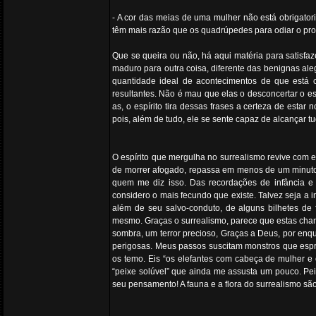
- A cor das meias de uma mulher não está obrigatori
têm mais razão que os quadrúpedes para odiar o pro
Que se queira ou não, há aqui matéria para satisfaz
maduro para outra coisa, diferente das benignas ale
quantidade ideal de acontecimentos de que está 
resultantes. Não é mau que elas o desconcertar o esp
as, o espírito tira dessas frases a certeza de estar
pois, além de tudo, ele se sente capaz de alcançar tu
O espírito que mergulha no surrealismo revive com 
de morrer afogado, repassa em menos de um minuto 
quem me diz isso. Das recordações de infância 
considero o mais fecundo que existe. Talvez seja a 
além de seu salvo-conduto, de alguns bilhetes de f
mesmo. Graças o surrealismo, parece que estas chan
sombra, um terror precioso, Graças a Deus, por enq
perigosas. Meus passos suscitam monstros que espre
os temo. Eis “os elefantes com cabeça de mulher e
“peixe solúvel” que ainda me assusta um pouco. Pei
seu pensamento! A fauna e a flora do surrealismo sã