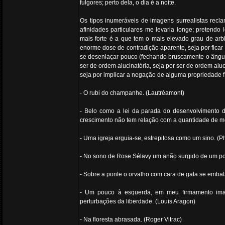
fulgores; perto dela, o dia é a noite.
Os tipos inumeráveis de imagens surrealistas recl
afinidades particulares me levaria longe; pretend
mais forte é a que tem o mais elevado grau de arbi
enorme dose de contradição aparente, seja por fica
se desenlaçar pouco (fechando bruscamente o ângulo
ser de ordem alucinatória, seja por ser de ordem aluc
seja por implicar a negação de alguma propriedade fí
- O rubi do champanhe. (Lautréamont)
- Belo como a lei da parada do desenvolvimento d
crescimento não tem relação com a quantidade de m
- Uma igreja erguia-se, estrepitosa como um sino. (P
- No sono de Rose Sélavy um anão surgido de um po
- Sobre a ponte o orvalho com cara de gata se embal
- Um pouco à esquerda, em meu firmamento imag
perturbações da liberdade. (Louis Aragon)
- Na floresta abrasada. (Roger Vitrac)