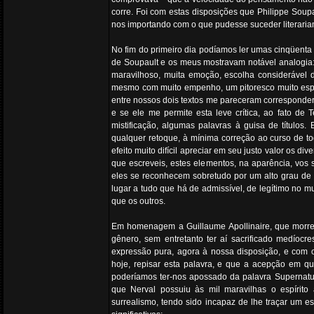
corre. Foi com estas disposições que Philippe Sou
nos importando com o que pudesse suceder literariame
No fim do primeiro dia podíamos ler umas cinqüenta
de Soupault e os meus mostravam notável analogia: 
maravilhoso, muita emoção, escolha considerável 
mesmo com muito empenho, um pitoresco muito espec
entre nossos dois textos me pareceram corresponde
e se ele me permite esta leve crítica, ao fato de T
mistificação, algumas palavras à guisa de títulos
qualquer retoque, à mínima correção ao curso de t
efeito muito difícil apreciar em seu justo valor os d
que escreveis, estes elementos, na aparência, vos 
eles se reconhecem sobretudo por um alto grau de
lugar a tudo que há de admissível, de legítimo no 
que os outros.
Em homenagem a Guillaume Apollinaire, que morrer
gênero, sem entretanto ter aí sacrificado medíoc
expressão pura, agora à nossa disposição, e com o
hoje, repisar esta palavra, e que a acepção em q
poderíamos ter-nos apossado da palavra Supernatur
que Nerval possuiu às mil maravilhas o espírito 
surrealismo, tendo sido incapaz de lhe traçar um 