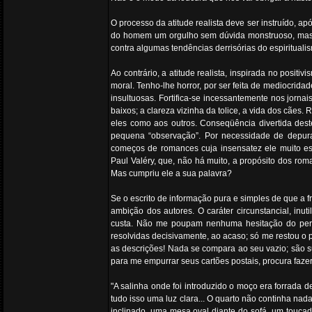
O processo da atitude realista deve ser instruído, apó
do homem um orgulho sem dúvida monstruoso, mas n
contra algumas tendências derrisórias do espiritual
Ao contrário, a atitude realista, inspirada no positi
moral. Tenho-lhe horror, por ser feita de mediocridad
insultuosas. Fortifica-se incessantemente nos jornai
baixos; a clareza vizinha da tolice, a vida dos cães.
eles como aos outros. Conseqüência divertida dest
pequena “observação”. Por necessidade de depura
começos de romances cuja insensatez ele muito esp
Paul Valéry, que, não há muito, a propósito dos rom
Mas cumpriu ele a sua palavra?
Se o escrito de informação pura e simples de que a 
ambição dos autores. O caráter circunstancial, inut
custa. Não me poupam nenhuma hesitação do pers
resolvidas decisivamente, ao acaso; só me restou o po
as descrições! Nada se compara ao seu vazio; são s
para me empurrar seus cartões postais, procura faz
"A salinha onde foi introduzido o moço era forrada 
tudo isso uma luz clara... O quarto não continha na
inclinado, uma mesa oval diante do sofá, um toucad