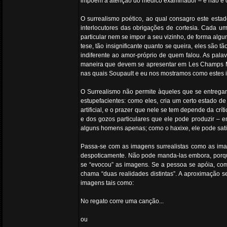
impõem à atenção do médico examinador – e não é o 
O surrealismo poético, ao qual consagro este estad
interlocutores das obrigações de cortesia. Cada um
particular nem se impor a seu vizinho, de forma al
tese, tão insignificante quanto se queira, eles são 
indiferente ao amor-próprio de quem falou. As pal
maneira que devem se apresentar em Les Champs Magn
nas quais Soupault e eu nos mostramos como estes in
O Surrealismo não permite àqueles que se entregam
estupefacientes: como eles, cria um certo estado d
artificial, e o prazer que nele se tem depende da crí
e dos gozos particulares que ele pode produzir – 
alguns homens apenas; como o haxixe, ele pode satisf
Passa-se com as imagens surrealistas como as im
despoticamente. Não pode manda-las embora, porqu
se “evocou” as imagens. Se a pessoa se apóia, com
chama “duas realidades distintas”. A aproximação s
imagens tais como:
No regato corre uma canção...
ou