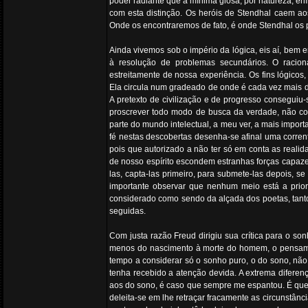
poder radiante que a mínima glosa, por natureza, en
com esta distinção. Os heróis de Stendhal caem ao
Onde os encontraremos de fato, é onde Stendhal os 
Ainda vivemos sob o império da lógica, eis aí, bem 
à resolução de problemas secundários. O racio
estreitamente de nossa experiência. Os fins lógicos,
Ela circula num gradeado de onde é cada vez mais dif
A pretexto de civilização e de progresso conseguiu-
proscrever todo modo de busca da verdade, não co
parte do mundo intelectual, a meu ver, a mais impor
fé nestas descobertas desenha-se afinal uma corren
pois que autorizado a não ter só em conta as realid
de nosso espírito escondem estranhas forças capazes
las, capta-las primeiro, para submete-las depois, s
importante observar que nenhum meio está a pri
considerado como sendo da alçada dos poetas, tant
seguidas.
Com justa razão Freud dirigiu sua crítica para o son
menos do nascimento à morte do homem, o pensame
tempo a considerar só o sonho puro, o do sono, não
tenha recebido a atenção devida. A extrema diferen
aos do sono, é caso que sempre me espantou. É que 
deleita-se em lhe retraçar fracamente as circunstân