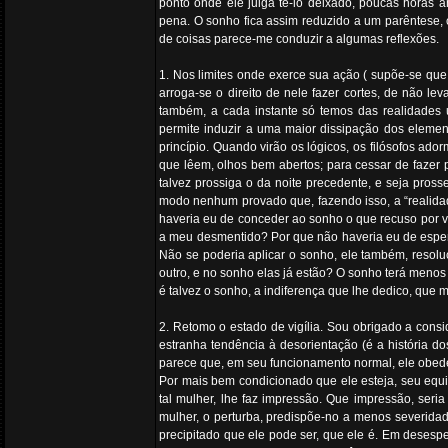
ponto onde ele julga tê-lo deixado, poucas horas a
pena. O sonho fica assim reduzido a um parêntese, 
de coisas parece-me conduzir a algumas reflexões.
1. Nos limites onde exerce sua ação ( supõe-se que 
arroga-se o direito de nele fazer cortes, de não l
também, a cada instante só temos das realidades 
permite induzir a uma maior dissipação dos elemen
princípio. Quando virão os lógicos, os filósofos a
que lêem, olhos bem abertos; para cessar de fazer 
talvez prossiga o da noite precedente, e seja pros
modo nenhum provado que, fazendo isso, a “realida
haveria eu de conceder ao sonho o que recuso por v
a meu desmentido? Por que não haveria eu de esper
Não se poderia aplicar o sonho, ele também, reso
outro, e no sonho elas já estão? O sonho terá menos
é talvez o sonho, a indiferença que lhe dedico, que 
2. Retomo o estado de vigília. Sou obrigado a cons
estranha tendência à desorientação (é a história 
parece que, em seu funcionamento normal, ele obede
Por mais bem condicionado que ele esteja, seu equilíb
tal mulher, lhe faz impressão. Que impressão, seri
mulher, o perturba, predispõe-no a menos severidad
precipitado que ele pode ser, que ele é. Em desespe