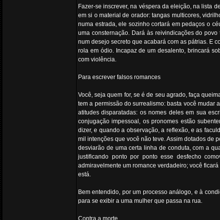
Fazer-se inscrever, na véspera da eleição, na lista
em si o material de orador: tangas multicores, vidr
numa estrada, ele sozinho cortará em pedaços o céu
uma consternação. Dará às reivindicações do povo t
num desejo secreto que acabará com as pátrias. E c
rola em ódio. Incapaz de um desalento, brincará s
com violência.
Para escrever falsos romances
Você, seja quem for, se é de seu agrado, faça queim
tem a permissão do surrealismo: basta você mudar a
atitudes disparatadas: os nomes deles em sua esc
conjugação impessoal, os pronomes estão subentend
dizer, e quando a observação, a reflexão, e as facu
mil intenções que você não teve. Assim dotados de p
desviarão de uma certa linha de conduta, com a qua
justificando ponto por ponto esse desfecho com
admiravelmente um romance verdadeiro; você ficará r
está.
Bem entendido, por um processo análogo, e à condiçã
para se exibir a uma mulher que passa na rua.
Contra a morte