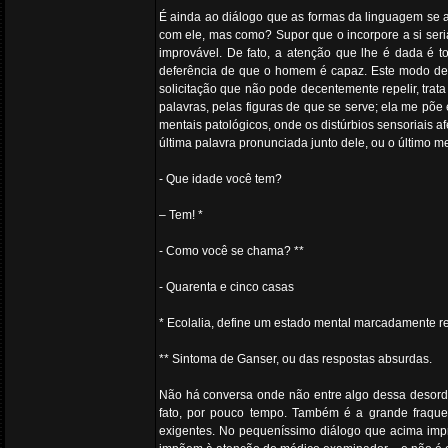
É ainda ao diálogo que as formas da linguagem se a
com ele, mas como? Supor que o incorpore a si seria
improvável. De fato, a atenção que lhe é dada é t
deferência de que o homem é capaz. Este modo de 
solicitação que não pode decentemente repelir, tra
palavras, pelas figuras de que se serve; ela me põe
mentais patológicos, onde os distúrbios sensoriais a
última palavra pronunciada junto dele, ou o último me
- Que idade você tem?
– Tem! *
- Como você se chama? **
- Quarenta e cinco casas
* Ecolalia, define um estado mental marcadamente rep
** Sintoma de Ganser, ou das respostas absurdas.
Não há conversa onde não entre algo dessa desordem
fato, por pouco tempo. Também é a grande fraquez
exigentes. No pequeníssimo diálogo que acima impro