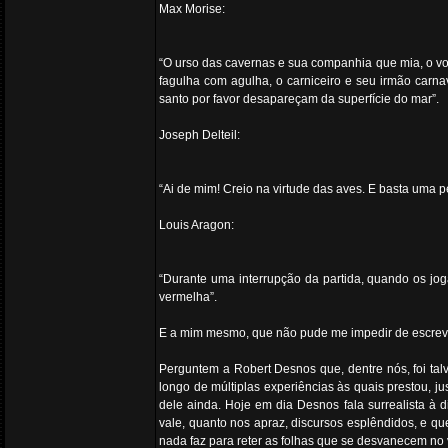
Max Morise:
“O urso das cavernas e sua companhia que mia, o vol
fagulha com agulha, o carniceiro e seu irmão carnav
santo por favor desapareçam da superfície do mar”.
Joseph Delteil:
“Ai de mim! Creio na virtude das aves. E basta uma p
Louis Aragon:
“Durante uma interrupção da partida, quando os jog
vermelha”.
E a mim mesmo, que não pude me impedir de escrever 
Perguntem a Robert Desnos que, dentre nós, foi tal
longo de múltiplas experiências às quais prestou, j
dele ainda. Hoje em dia Desnos fala surrealista à 
vale, quanto nos apraz, discursos esplêndidos, e qu
nada faz para reter as folhas que se desvanecem no 