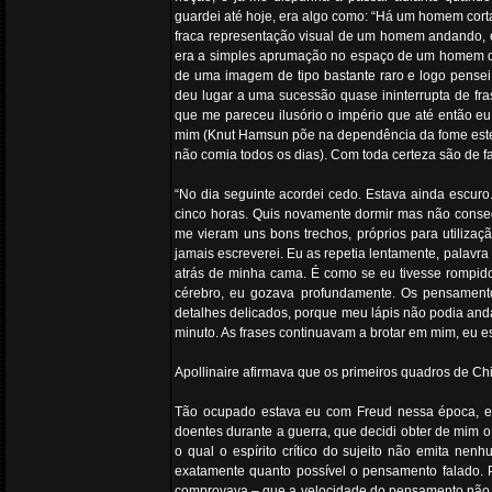
guardei até hoje, era algo como: “Há um homem cor
fraca representação visual de um homem andando, e
era a simples aprumação no espaço de um homem de
de uma imagem de tipo bastante raro e logo pensei 
deu lugar a uma sucessão quase ininterrupta de f
que me pareceu ilusório o império que até então e
mim (Knut Hamsun põe na dependência da fome este t
não comia todos os dias). Com toda certeza são de f
“No dia seguinte acordei cedo. Estava ainda escuro
cinco horas. Quis novamente dormir mas não conse
me vieram uns bons trechos, próprios para utilizaç
jamais escreverei. Eu as repetia lentamente, palavr
atrás de minha cama. É como se eu tivesse rompido
cérebro, eu gozava profundamente. Os pensament
detalhes delicados, porque meu lápis não podia an
minuto. As frases continuavam a brotar em mim, eu 
Apollinaire afirmava que os primeiros quadros de Chi
Tão ocupado estava eu com Freud nessa época, e 
doentes durante a guerra, que decidi obter de mim o
o qual o espírito crítico do sujeito não emita ne
exatamente quanto possível o pensamento falado.
comprovava – que a velocidade do pensamento não é