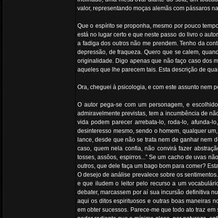
valor, representando moças alemãs com pássaros nas 
Que o espírito se proponha, mesmo por pouco tempo,
está no lugar certo e que neste passo do livro o aut
a fadiga dos outros não me prendem. Tenho da con
depressão, de fraqueza. Quero que se calem, quando
originalidade. Digo apenas que não faço caso dos m
aqueles que lhe parecem tais. Esta descrição de quar
Ora, cheguei à psicologia, e com este assunto nem p
O autor pega-se com um personagem, e escolhido e
admiravelmente previstas, tem a incumbência de nã
vida podem parecer arrebata-lo, roda-lo, afunda-
desinteresso mesmo, sendo o homem, qualquer um, u
lance, desde que não se trata nem de ganhar nem de 
caso, quem nela confia, não convirá fazer abstraçã
tosses, assôos, espirros...” Se um cacho de uvas n
outros, que dele faça um bago bom para comer? Esta 
O desejo de análise prevalece sobre os sentimentos.
e que iludem o leitor pelo recurso a um vocabulário
debater, marcassem por aí sua incursão definitiva n
aqui os ditos espirituosos e outras boas maneiras 
em obter sucessos. Parece-me que todo ato traz em 