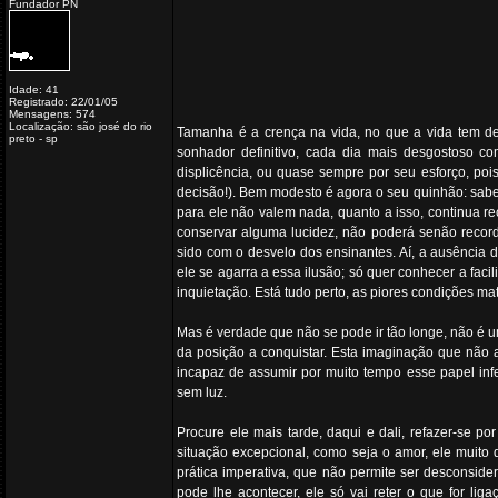
Fundador PN
Idade: 41
Registrado: 22/01/05
Mensagens: 574
Localização: são josé do rio
Tamanha é a crença na vida, no que a vida tem de 
preto - sp
sonhador definitivo, cada dia mais desgostoso co
displicência, ou quase sempre por seu esforço, poi
decisão!). Bem modesto é agora o seu quinhão: sabe
para ele não valem nada, quanto a isso, continua r
conservar alguma lucidez, não poderá senão record
sido com o desvelo dos ensinantes. Aí, a ausência 
ele se agarra a essa ilusão; só quer conhecer a fa
inquietação. Está tudo perto, as piores condições ma
Mas é verdade que não se pode ir tão longe, não é
da posição a conquistar. Esta imaginação que não ad
incapaz de assumir por muito tempo esse papel inf
sem luz.
Procure ele mais tarde, daqui e dali, refazer-se p
situação excepcional, como seja o amor, ele muito 
prática imperativa, que não permite ser desconside
pode lhe acontecer, ele só vai reter o que for li