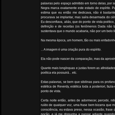
palavras pelo espaço admitido em torno delas, por 
Negra marca exatamente este estado de espírito. Pa
estima que eu então me dedicava, não é bastante
procurava se implantar, mas saíra desarmada do cér
Eu desconfiava, aliás, que do ponto de vista poétic
definição e de receitas (os fenômenos Dada não ta
sustentava que o mundo acabaria, não por um belo li
Na mesma época, um homem, tão ou mais enfadonho q
... A imagem é uma criação pura do espírito.
Ela não pode nascer da comparação, mas da aproxi
Quanto mais longínquas e justas forem as afinidades
poética ela possuirá... etc.
Estas palavras, se bem que sibilinas para os profan
estética de Reverdy, estética toda a posteriori, faz
ponto de vista.
Certa noite então, antes de adormecer, percebi, n
ruído de qualquer voz, uma frase bem bizarra que 
consciência, eu estava preso, nessa ocasião, frase 
noção, e já me dispunha a passar adiante quando 