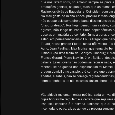
que nos fazem sorrir, no entanto sempre se pinta a
produções geniais, as quais, mais que as outras, 
Racine, os divãs de Baudelaire. Coincidem com um ec
No mau gosto de minha época, procuro ir mais longe
não poupar este sorrateiro e banal dissimulons de qu
“disco prateado”. Por hoje, penso num castelo, cu
agreste, não longe de Paris. Suas dependências nã
desejar, em matéria de conforto. Junto à porta, en
estão, em permanência: eis o Louis Aragon que part
Eluard, nosso grande Eluard, ainda não voltou. Eis
Auric, Jean Paulhan, Max Morise, que rema tão bem
Limbour (há uma fileira de Georges Limbour); e Mar
Francis Gerard, Pierre Naville, J. A . Boiffard, dep
palavra. Estes jovens não podem se recusar nada, se
recebeu-se na galeria dos espelhos um tal Marcel 
ergueu domicílio no castelo, e é com ele que trat
abertas, e sabeis, não se começa “agradecendo” às 
sermos senhores de nós mesmos, das mulheres, do
Vão atribuir-me uma mentira poética; cada um vai d
cujas honras lhe faço, tem ele certeza que seja uma
isso; seu capricho é a estrada luminosa que aí c
incomodar o outro, ali, ao abrigo da procura sentime