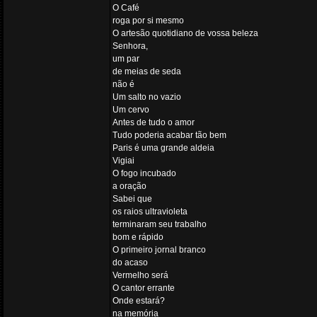
O Café
roga por si mesmo
O artesão quotidiano de vossa beleza
Senhora,
um par
de meias de seda
não é
Um salto no vazio
Um cervo
Antes de tudo o amor
Tudo poderia acabar tão bem
Paris é uma grande aldeia
Vigiai
O fogo incubado
a oração
Sabei que
os raios ultravioleta
terminaram seu trabalho
bom e rápido
O primeiro jornal branco
do acaso
Vermelho será
O cantor errante
Onde estará?
na memória