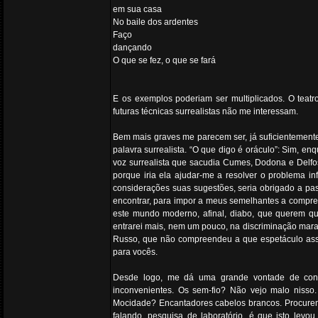
em sua casa
No baile dos ardentes
Faço
dançando
O que se fez, o que se fará
E os exemplos poderiam ser multiplicados. O teatro,
futuras técnicas surrealistas não me interessam.
Bem mais graves me parecem ser, já suficientemente 
palavra surrealista. “O que digo é oráculo”: Sim, 
voz surrealista que sacudia Cumes, Dodona e Delfo
porque iria ela ajudar-me a resolver o problema i
considerações suas sugestões, seria obrigado a pass
encontrar, para impor a meus semelhantes a compre
este mundo moderno, afinal, diabo, que querem que
entrarei mais, nem um pouco, na discriminação mara
Russo, que não compreendeu a que espetáculo assis
para vocês.
Desde logo, me dá uma grande vontade de conside
inconvenientes. Os sem-fio? Não vejo malo nisso
Mocidade? Encantadores cabelos brancos. Procurem m
falando, pesquisa de laboratório, é que isto le