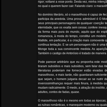
rigor; voltarei a esse ponto. Desta vez, minha inten
no qual o querem fazer cair. Falando claro: o marav
No domínio literário, só o maravilhoso é capaz de f
participa da anedota. Uma prova admirável é O Mong
seus principais personagens de qualquer coerção te
eternidade, que os exalta sem cessar, confere inesq
da forma mais pura do mundo, aquilo que do espíri
romanesca, à moda do tempo, constitui um modelo 
Matilde, em particular, é a criação mais comovente
contínua tentação. E se um personagem não é uma t
Monge toda a sua convincente medida. As aparições 
Também o castigo de Ambrósio é tratado de maneira le
Pode parecer arbitrário que eu proponha este model
tiraram subsídios e mais subsídios, sem falar das l
literaturas poderiam me fornecer estão eivadas d
maravilhoso, e mais tarde, não guardaram suficient
que sejam, o homem julgaria decair ao se nutrir d
inverossimilhanças requer mais finura, à medida q
mudam radicalmente. O medo, a atração do insólito, 
adultos, contos de fadas, quase.
O maravilhoso não é o mesmo em todas as épocas; p
as ruínas românticas, o manequim moderno ou qualq