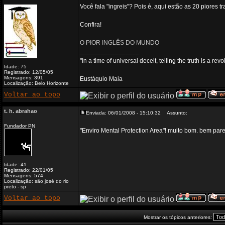
Você fala "ingreis"? Pois é, aqui estão as 20 piores t
Confira!
O PIOR INGLÊS DO MUNDO
_________________
"In a time of universal deceit, telling the truth is a re
Idade: 75
Registrado: 12/05/05
Mensagens: 391
Eustáquio Maia
Localização: Belo Horizonte
Voltar ao topo
t. h. abrahao
Enviada: 06/01/2008 - 15:10:32
Assunto:
Fundador PN
"Enviro Mental Protection Area"! muito bom. bem par
Idade: 41
Registrado: 22/01/05
Mensagens: 574
Localização: são josé do rio
preto - sp
Voltar ao topo
Mostrar os tópicos anteriores: