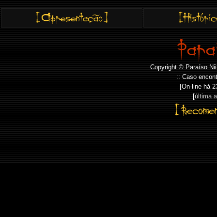
Copyright © Paraíso Nii
:: Caso encont
[On-line há
2
[
última 