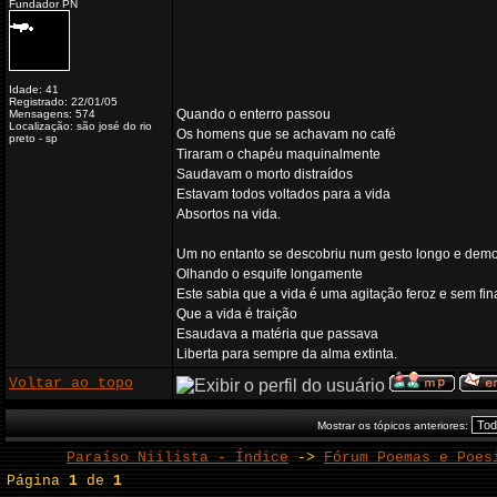
Fundador PN
Idade: 41
Registrado: 22/01/05
Quando o enterro passou
Mensagens: 574
Localização: são josé do rio
Os homens que se achavam no café
preto - sp
Tiraram o chapéu maquinalmente
Saudavam o morto distraídos
Estavam todos voltados para a vida
Absortos na vida.
Um no entanto se descobriu num gesto longo e dem
Olhando o esquife longamente
Este sabia que a vida é uma agitação feroz e sem fin
Que a vida é traição
Esaudava a matéria que passava
Liberta para sempre da alma extinta.
Voltar ao topo
Mostrar os tópicos anteriores:
Paraíso Niilista - Índice
->
Fórum Poemas e Poes
Página
1
de
1