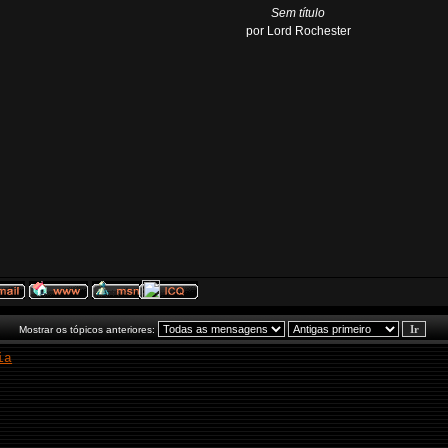
Sem título
por Lord Rochester
Mostrar os tópicos anteriores:
ia