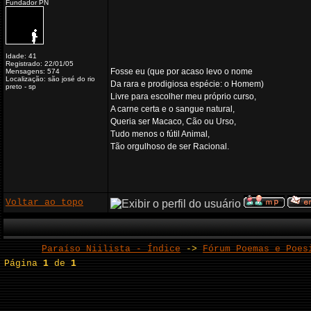
Fundador PN
Idade: 41
Registrado: 22/01/05
Fosse eu (que por acaso levo o nome
Mensagens: 574
Localização: são josé do rio
Da rara e prodigiosa espécie: o Homem)
preto - sp
Livre para escolher meu próprio curso,
A carne certa e o sangue natural,
Queria ser Macaco, Cão ou Urso,
Tudo menos o fútil Animal,
Tão orgulhoso de ser Racional.
Voltar ao topo
Paraíso Niilista - Índice
->
Fórum Poemas e Poes
Página
1
de
1