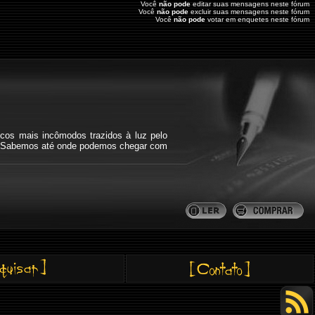
Você
não pode
editar suas mensagens neste fórum
Você
não pode
excluir suas mensagens neste fórum
Você
não pode
votar em enquetes neste fórum
icos mais incômodos trazidos à luz pelo
bra. Sabemos até onde podemos chegar com