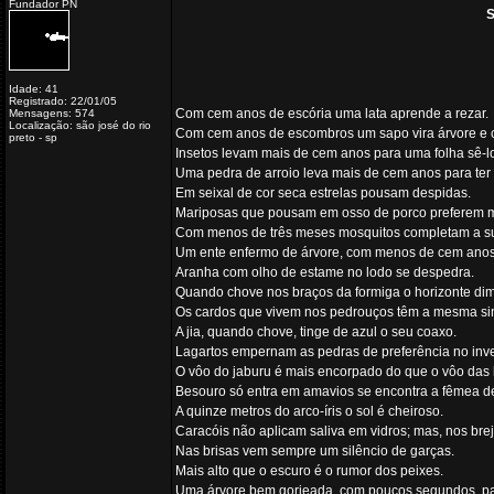
Fundador PN
S
Idade: 41
Registrado: 22/01/05
Com cem anos de escória uma lata aprende a rezar.
Mensagens: 574
Localização: são josé do rio
Com cem anos de escombros um sapo vira árvore e cr
preto - sp
Insetos levam mais de cem anos para uma folha sê-l
Uma pedra de arroio leva mais de cem anos para ter
Em seixal de cor seca estrelas pousam despidas.
Mariposas que pousam em osso de porco preferem me
Com menos de três meses mosquitos completam a su
Um ente enfermo de árvore, com menos de cem anos,
Aranha com olho de estame no lodo se despedra.
Quando chove nos braços da formiga o horizonte dim
Os cardos que vivem nos pedrouços têm a mesma sin
A jia, quando chove, tinge de azul o seu coaxo.
Lagartos empernam as pedras de preferência no inv
O vôo do jaburu é mais encorpado do que o vôo das 
Besouro só entra em amavios se encontra a fêmea de
A quinze metros do arco-íris o sol é cheiroso.
Caracóis não aplicam saliva em vidros; mas, nos brej
Nas brisas vem sempre um silêncio de garças.
Mais alto que o escuro é o rumor dos peixes.
Uma árvore bem gorjeada, com poucos segundos, pas