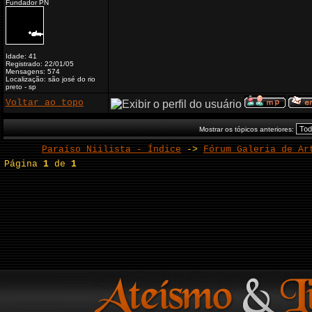
Fundador PN
Idade: 41
Registrado: 22/01/05
Mensagens: 574
Localização: são josé do rio
preto - sp
Voltar ao topo
Mostrar os tópicos anteriores:
Paraíso Niilista - Índice
->
Fórum Galeria de Ar
Página
1
de
1