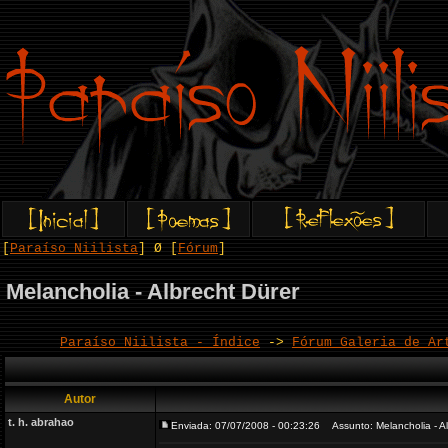
[
Paraíso Niilista
] Ø [
Fórum
]
Melancholia - Albrecht Dürer
Paraíso Niilista - Índice
->
Fórum Galeria de Ar
Autor
t. h. abrahao
Enviada: 07/07/2008 - 00:23:26
Assunto: Melancholia - Al