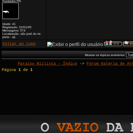
Fundador PN
Idade: 41
Registrado: 22/01/05
Mensagens: 574
Localização: são josé do rio
preto - sp
Voltar ao topo
Mostrar os tópicos anteriores:
Paraíso Niilista - Índice
->
Fórum Galeria de Ar
Página
1
de
1