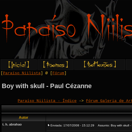
[
Paraíso Niilista
] Ø [
Fórum
]
Boy with skull - Paul Cézanne
Paraíso Niilista - Índice
->
Fórum Galeria de Ar
Autor
t. h. abrahao
Enviada: 17/07/2008 - 15:12:29
Assunto: Boy with skull -