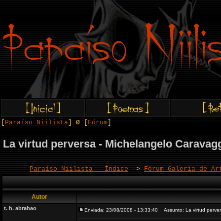
[
Paraíso Niilista
] Ø [
Fórum
]
La virtud perversa - Michelangelo Caravag
Paraíso Niilista - Índice
->
Fórum Galeria de Ar
Autor
t. h. abrahao
Enviada: 23/08/2008 - 13:33:40
Assunto: La virtud perver