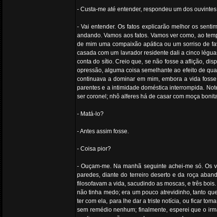
- Custa-me até entender, respondeu um dos ouvintes
- Vai entender. Os fatos explicarão melhor os sen
andando. Vamos aos fatos. Vamos ver como, ao tempo
de mim uma compaixão apática ou um sorriso de favor
casada com um lavrador residente dali a cinco légu
conta do sítio. Creio que, se não fosse a aflição, d
opressão, alguma coisa semelhante ao efeito de quat
continuava a dominar em mim, embora a vida fosse
parentes e a intimidade doméstica interrompida. Note
ser coronel; nhô alferes há de casar com moça bonita,
- Matá-lo?
- Antes assim fosse.
- Coisa pior?
- Ouçam-me. Na manhã seguinte achei-me só. Os vel
paredes, diante do terreiro deserto e da roça aba
filosofavam a vida, sacudindo as moscas, e três boi
não tinha medo; era um pouco atrevidinho, tanto que
ter com ela, para lhe dar a triste notícia, ou ficar
sem remédio nenhum; finalmente, esperei que o irmão