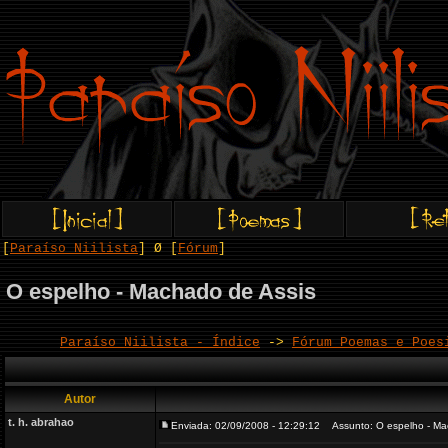
[
Paraíso Niilista
] Ø [
Fórum
]
O espelho - Machado de Assis
Paraíso Niilista - Índice
->
Fórum Poemas e Poes
Autor
t. h. abrahao
Enviada: 02/09/2008 - 12:29:12
Assunto: O espelho - Ma