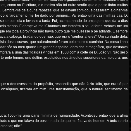
ntes, como na Escritura; e o motivo não foi outro senão que o posto tinha muitos
ão. Lembra-me de alguns rapazes, que se davam comigo, e passaram a olhar-me
do o fardamento me foi dado por amigos... Vai então uma das minhas tias, D.
sse ter com ela e levasse a farda. Fui, acompanhado de um pajem, que daí a dias
ês, pelo menos. E abraçava-me! Chamava-me também o seu alferes. Achava-me um
que em toda a província não havia outro que me pusesse o pé adiante. E sempre
anava a cabeça, bradando que não, que era o "senhor alferes". Um cunhado dela,
à vista dos escravos, que naturalmente foram pelo mesmo caminho. Na mesa tinha
ndar pôr no meu quarto um grande espelho, obra rica e magnífica, que destoava
omprara a uma das fidalgas vindas em 1808 com a corte de D. João VI. Não sei o
rte pelo tempo, uns delfins esculpidos nos ângulos superiores da moldura, uns
que a demovessem do propósito; respondia que não fazia falta, que era só por
s, obséquios, fizeram em mim uma transformação, que o natural sentimento da
 outra; ficou-me uma parte mínima de humanidade. Aconteceu então que a alma
a, tudo o que me falava do posto, nada do que me falava do homem. A única parte
creditar, não?