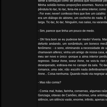
sentir a sensação como de pessoa que houvesse perd
Minha solidão tomou proporções enormes. Nunca os d
pêndula tic-tac, tic-tac, feria-me a alma interior, c
- For ever, never! confesso-lhes que tive um calafri
era um diálogo do abismo, um cochicho do nada. E e
larga. Tic-tac, tic-tac. Ninguém, nas salas, na varan
- Sim, parece que tinha um pouco de medo.
- Oh! fora bom se eu pudesse ter medo! Viveria. Ma
defunto andando, um sonâmbulo, um boneco mecâni
fenômeno: - o sono, eliminando a necessidade de u
chamavam alferes; vinha um amigo de nossa casa, e p
meu ser novo e único -porque a alma interior perdia
regresso. Soeur Anne, soeur Anne, ne vois-tu rien
desesperado, estirava-me no canapé da sala. Tic-tac
romance, uma ode; não escolhi nada definitivamente;
Anne... Coisa nenhuma. Quando muito via negrejar a t
- Mas não comia?
- Comia mal, frutas, farinha, conservas, algumas raíz
Gonzaga, oitavas de Camões, décimas, uma antologia 
silêncio, um silêncio vasto, enorme, infinito, apenas su