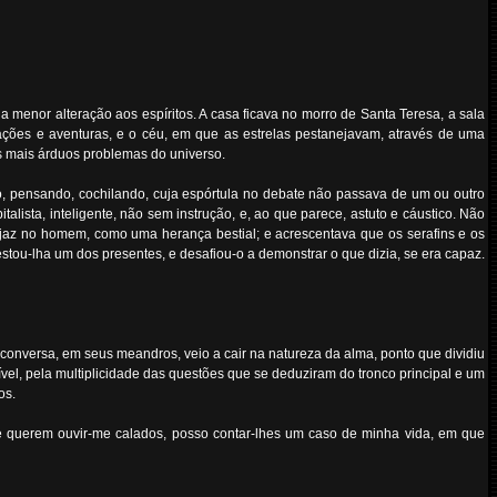
a menor alteração aos espíritos. A casa ficava no morro de Santa Teresa, a sala
tações e aventuras, e o céu, em que as estrelas pestanejavam, através de uma
s mais árduos problemas do universo.
, pensando, cochilando, cuja espórtula no debate não passava de um ou outro
ista, inteligente, não sem instrução, e, ao que parece, astuto e cáustico. Não
 jaz no homem, como uma herança bestial; e acrescentava que os serafins e os
stou-lha um dos presentes, e desafiou-o a demonstrar o que dizia, se era capaz.
 conversa, em seus meandros, veio a cair na natureza da alma, ponto que dividiu
el, pela multiplicidade das questões que se deduziram do tronco principal e um
os.
se querem ouvir-me calados, posso contar-lhes um caso de minha vida, em que