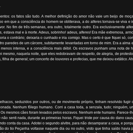
.
timentos: os fatos são tudo. A melhor definição do amor não vale um beijo de m
 em que a consciência do homem se obliterava, a do alferes tornava-se viva e i
. No fim de três semanas, era outro, totalmente outro. Era exclusivamente alfer
as, estava mal e à morte. Adeus, sobrinho! adeus, alferes! Era mãe extremosa, a
isporia o contrário; deixaria o cunhado e iria comigo. Mas o certo é que fiquei s
ro paredes de um cárcere, subitamente levantadas em torno de mim. Era a alma exte
 menos intensa, e a consciência mais débil. Os escravos punham uma nota de h
i mesmo, naquela noite, que eles redobravam de respeito, de alegria, de protestos
 filha de general; um concerto de louvores e profecias, que me deixou extático. Ah
hacos, seduzidos por outros, ou de movimento próprio, tinham resolvido fugir d
ndonada. Nenhum fôlego humano. Corri a casa toda, a senzala, tudo; ninguém, 
s. Os mesmos cães foram levados pelos escravos. Nenhum ente humano. Parece-lhes
 não senti nada, durante as primeiras horas. Fiquei triste por causa do dano cau
 tomando conta da casa. Adotei o segundo alvitre, para não desamparar a casa, e p
 do tio Peçanha voltasse naquele dia ou no outro, visto que tinha saído havia j