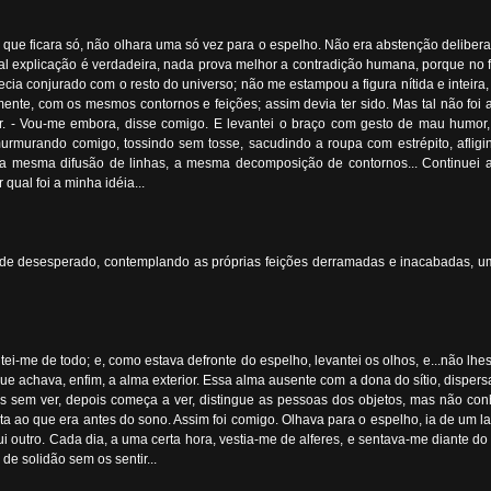
e que ficara só, não olhara uma só vez para o espelho. Não era abstenção deliber
tal explicação é verdadeira, nada prova melhor a contradição humana, porque no 
recia conjurado com o resto do universo; não me estampou a figura nítida e inteira
ente, com os mesmos contornos e feições; assim devia ter sido. Mas tal não foi
er. - Vou-me embora, disse comigo. E levantei o braço com gesto de mau humor
, murmurando comigo, tossindo sem tosse, sacudindo a roupa com estrépito, afli
 a mesma difusão de linhas, a mesma decomposição de contornos... Continuei a
qual foi a minha idéia...
a de desesperado, contemplando as próprias feições derramadas e inacabadas, um
ntei-me de todo; e, como estava defronte do espelho, levantei os olhos, e...não lh
ue achava, enfim, a alma exterior. Essa alma ausente com a dona do sítio, disper
s sem ver, depois começa a ver, distingue as pessoas dos objetos, mas não con
lta ao que era antes do sono. Assim foi comigo. Olhava para o espelho, ia de um la
i outro. Cada dia, a uma certa hora, vestia-me de alferes, e sentava-me diante do
de solidão sem os sentir...