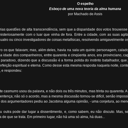
O espelho
Esboço de uma nova teoria da alma humana
por Machado de Assis
rias questões de alta transcendência, sem que a disparidade dos votos trouxesse 
 misteriosamente com o luar que vinha de fora. Entre a cidade, com as suas agi
uatro ou cinco investigadores de coisas metafísicas, resolvendo amigavelmente o
o os que falavam; mas, além deles, havia na sala um quinto personagem, calado
ade dos companheiros, entre quarenta e cinqüenta anos, era provinciano, capital
paradoxo, dizendo que a discussão é a forma polida do instinto batalhador, que
erfeição espiritual e eterna. Como desse esta mesma resposta naquela noite, conte
, e respondeu:
e casmurro usou da palavra, e não dois ou três minutos, mas trinta ou quarenta. A
ntença; não só o acordo, mas a mesma discussão tornou-se difícil, senão impossív
Um dos argumentadores pediu ao Jacobina alguma opinião, - uma conjetura, ao men
ou outra pode dar lugar a dissentimento, e, como sabem, eu não discuto. Mas, 
 de que se trata. Em primeiro lugar, não há uma só alma, há duas...