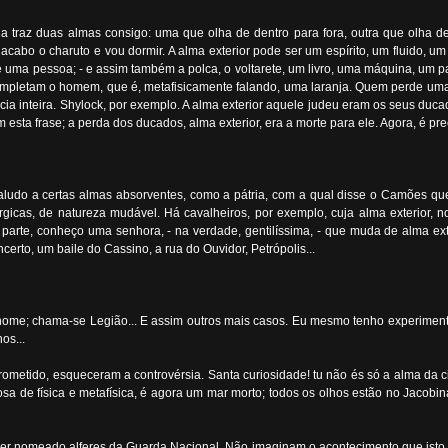
traz duas almas consigo: uma que olha de dentro para fora, outra que olha de 
, acabo o charuto e vou dormir. A alma exterior pode ser um espírito, um fluido
 uma pessoa; - e assim também a polca, o voltarete, um livro, uma máquina, um pa
 completam o homem, que é, metafisicamente falando, uma laranja. Quem perde uma
cia inteira. Shylock, por exemplo. A alma exterior aquele judeu eram os seus ducad
esta frase; a perda dos ducados, alma exterior, era a morte para ele. Agora, é pr
ludo a certas almas absorventes, como a pátria, com a qual disse o Camões que 
rgicas, de natureza mudável. Há cavalheiros, por exemplo, cuja alma exterior, 
rte, conheço uma senhora, - na verdade, gentilíssima, - que muda de alma exter
ncerto, um baile do Cassino, a rua do Ouvidor, Petrópolis...
ome; chama-se Legião... E assim outros mais casos. Eu mesmo tenho experimentado
os...
ometido, esqueceram a controvérsia. Santa curiosidade! tu não és só a alma da ci
osa de física e metafísica, é agora um mar morto; todos os olhos estão no Jacobi
e ser nomeado alferes da Guarda Nacional. Não imaginam o acontecimento que isto