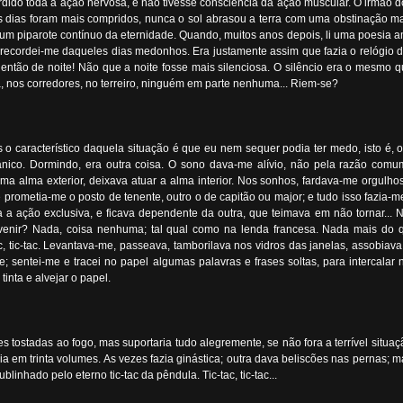
ido toda a ação nervosa, e não tivesse consciência da ação muscular. O irmão d
ias foram mais compridos, nunca o sol abrasou a terra com uma obstinação mais 
omo um piparote contínuo da eternidade. Quando, muitos anos depois, li uma poesia am
o: recordei-me daqueles dias medonhos. Era justamente assim que fazia o relógio da
ntão de noite! Não que a noite fosse mais silenciosa. O silêncio era o mesmo qu
da, nos corredores, no terreiro, ninguém em parte nenhuma... Riem-se?
s o característico daquela situação é que eu nem sequer podia ter medo, isto é
co. Dormindo, era outra coisa. O sono dava-me alívio, não pela razão comum
ma alma exterior, deixava atuar a alma interior. Nos sonhos, fardava-me orgul
rometia-me o posto de tenente, outro o de capitão ou major; e tudo isso fazia-m
 a ação exclusiva, e ficava dependente da outra, que teimava em não tornar... N
 venir? Nada, coisa nenhuma; tal qual como na lenda francesa. Nada mais do q
, tic-tac. Levantava-me, passeava, tamborilava nos vidros das janelas, assobiava
 sentei-me e tracei no papel algumas palavras e frases soltas, para intercalar n
inta e alvejar o papel.
es tostadas ao fogo, mas suportaria tudo alegremente, se não fora a terrível situa
em trinta volumes. As vezes fazia ginástica; outra dava beliscões nas pernas; m
blinhado pelo eterno tic-tac da pêndula. Tic-tac, tic-tac...