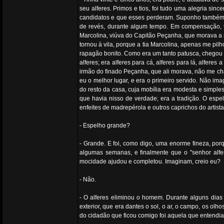
seu alferes. Primos e tios, foi tudo uma alegria sin
candidatos e que esses perderam. Suponho também q
de revés, durante algum tempo. Em compensação, ti
Marcolina, viúva do Capitão Peçanha, que morava a mu
tornou à vila, porque a tia Marcolina, apenas me 
rapagão bonito. Como era um tanto patusca, chegou 
alferes; era alferes para cá, alferes para lá, alfe
irmão do finado Peçanha, que ali morava, não me cha
eu o melhor lugar, e era o primeiro servido. Não i
do resto da casa, cuja mobília era modesta e simple
que havia nisso de verdade; era a tradição. O espe
enfeites de madrepérola e outros caprichos do artist
- Espelho grande?
- Grande. E foi, como digo, uma enorme fineza, por
algumas semanas, e finalmente que o "senhor alfe
mocidade ajudou e completou. Imaginam, creio eu?
- Não.
- O alferes eliminou o homem. Durante alguns dias
exterior, que era dantes o sol, o ar, o campo, os o
do cidadão que ficou comigo foi aquela que entendia 