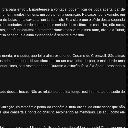
fora para entro... Espantem-se à vontade, podem ficar de boca aberta, dar de
, um homem, muitos homens, um objeto, uma operação. Há casos, por exemplo, em
r de botas, uma cavatina, um tambor, etc. Está claro que o ofício dessa segunda
 das metades, perde naturalmente metade da existência; e casos há, não raros,
os; perdê-los equivalia a morrer. "Nunca mais verei o meu ouro, diz ele a Tubal;
eciso saber que a alma exterior não é sempre a mesma...
morria, e o poder, que foi a alma exterior de César e de Cromwell. São almas
nos primeiros anos, foi um chocalho ou um cavalinho de pau, e mais tarde uma
ior cinco, seis vezes por ano. Durante a estação lírica é a ópera; cessando a
 dessas trocas. Não as relato, porque iria longe; restrinjo-me ao episódio de
vilização, és também o pomo da concórdia, fruta divina, de outro sabor que não
na, que conserta a ponta do charuto, recolhendo as memórias. Eis aqui como ele
 foi em nossa casa. Minha mãe ficou tão orgulhosa! tão contente! Chamava-me o