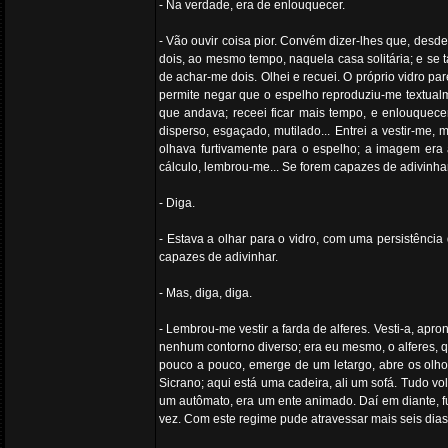
- Na verdade, era de enlouquecer.
- Vão ouvir coisa pior. Convém dizer-lhes que, desd
dois, ao mesmo tempo, naquela casa solitária; e se 
de achar-me dois. Olhei e recuei. O próprio vidro pa
permite negar que o espelho reproduziu-me textualm
que andava; receei ficar mais tempo, e enlouquec
disperso, esgaçado, mutilado... Entrei a vestir-me
olhava furtivamente para o espelho; a imagem era
cálculo, lembrou-me... Se forem capazes de adivinhar 
- Diga.
- Estava a olhar para o vidro, com uma persistênci
capazes de adivinhar.
- Mas, diga, diga.
- Lembrou-me vestir a farda de alferes. Vesti-a, apro
nenhum contorno diverso; era eu mesmo, o alferes, q
pouco a pouco, emerge de um letargo, abre os olho
Sicrano; aqui está uma cadeira, ali um sofá. Tudo vo
um autômato, era um ente animado. Daí em diante, fu
vez. Com este regime pude atravessar mais seis dias 