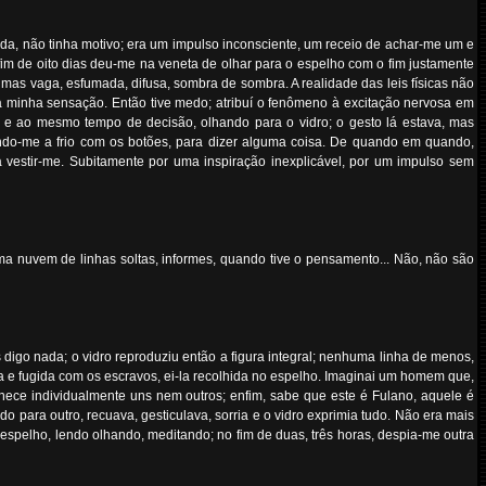
ada, não tinha motivo; era um impulso inconsciente, um receio de achar-me um e
fim de oito dias deu-me na veneta de olhar para o espelho com o fim justamente
, mas vaga, esfumada, difusa, sombra de sombra. A realidade das leis físicas não
 a minha sensação. Então tive medo; atribuí o fenômeno à excitação nervosa em
, e ao mesmo tempo de decisão, olhando para o vidro; o gesto lá estava, mas
gindo-me a frio com os botões, para dizer alguma coisa. De quando em quando,
 vestir-me. Subitamente por uma inspiração inexplicável, por um impulso sem
a nuvem de linhas soltas, informes, quando tive o pensamento... Não, não são
es digo nada; o vidro reproduziu então a figura integral; nenhuma linha de menos,
sa e fugida com os escravos, ei-la recolhida no espelho. Imaginai um homem que,
hece individualmente uns nem outros; enfim, sabe que este é Fulano, aquele é
do para outro, recuava, gesticulava, sorria e o vidro exprimia tudo. Não era mais
 espelho, lendo olhando, meditando; no fim de duas, três horas, despia-me outra