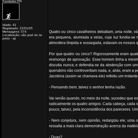
Fundador PN
Idade: 41
Registrado: 22/01/05
Quatro ou cinco cavalheiros debatiam, uma noite, vá
Mensagens: 574
Localização: são josé do rio
era pequena, alumiada a velas, cuja luz fundia-se
preto - sp
atmosfera límpida e sossegada, estavam os nossos q
Por que quatro ou cinco? Rigorosamente eram quatr
resmungo de aprovação. Esse homem tinha a mesma id
discutia nunca; e defendia-se da abstenção com um 
querubins não controvertiam nada, e, aliás, eram a p
Jacobina (assim se chamava ele) refletiu um instante
- Pensando bem, talvez o senhor tenha razão.
Vai senão quando, no meio da noite, sucedeu que est
radicalmente os quatro amigos. Cada cabeça, cada se
pouco, talvez, pela inconsistência dos pareceres. 
- Nem conjetura, nem opinião, redargüiu ele; uma 
ressalta a mais clara demonstração acerca da matéria
- Duas?