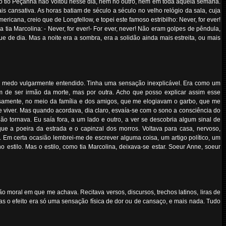
o tio Peçanha não voltou nesse dia, nem no outro, nem em toda aquela semana.
cansativa. As horas batiam de século a século no velho relógio da sala, cuja
ericana, creio que de Longfellow, e topei este famoso estribilho: Never, for ever!
 tia Marcolina: - Never, for ever!- For ever, never! Não eram golpes de pêndula,
e de dia. Mas a noite era a sombra, era a solidão ainda mais estreita, ou mais
, o medo vulgarmente entendido. Tinha uma sensação inexplicável. Era como um
 de ser irmão da morte, mas por outra. Acho que posso explicar assim esse
hosamente, no meio da família e dos amigos, que me elogiavam o garbo, que me
e viver. Mas quando acordava, dia claro, esvaía-se com o sono a consciência do
ão tornava. Eu saía fora, a um lado e outro, a ver se descobria algum sinal de
ue a poeira da estrada e o capinzal dos morros. Voltava para casa, nervoso,
. Em certa ocasião lembrei-me de escrever alguma coisa, um artigo político, um
o estilo. Mas o estilo, como tia Marcolina, deixava-se estar. Soeur Anne, soeur
ção moral em que me achava. Recitava versos, discursos, trechos latinos, liras de
as o efeito era só uma sensação física de dor ou de cansaço, e mais nada. Tudo