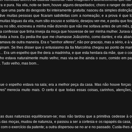
cera e pura. Na vila, note-se bem, houve alguns despeitados; choro e ranger de de
ue uma parte do desgosto foi inteiramente gratuita: nasceu da simples distinç
ve muitas pessoas que ficaram satisfeitas com a nomeação; e a prova é que to
itas léguas da vila, num sítio escuso e solitário, desejou ver-me, e pediu que fo
pilhou no sítio, escreveu a minha mãe dizendo que não me soltava antes de um m
a confessar que tinha inveja da moça que houvesse de ser minha mulher. Jurava 
res a toda a hora. Eu pedia-lhe que me chamasse Joãozinho, como dantes; e ela ab
mava de outra maneira. Era o "senhor alferes", não por gracejo, mas a sério, e 
maginam. Se lhes disser que o entusiasmo da tia Marcolina chegou ao ponto de ma
s... Era um espelho que lhe dera a madrinha, e que esta herdara da mãe, que o c
lho estava naturalmente muito velho; mas via-se-lhe ainda o ouro, comido em pa
a. Tudo velho, mas bom...
que o espelho estava na sala; era a melhor peça da casa. Mas não houve forças 
res" merecia muito mais. O certo é que todas essas coisas, carinhos, atençõe
 as duas naturezas equilibraram-se; mas não tardou que a primitiva cedesse à
lhos das moças, mudou de natureza, e passou a ser a cortesia e os rapapés da cas
com o exercício da patente; a outra dispersou-se no ar e no passado. Custa-lhes a