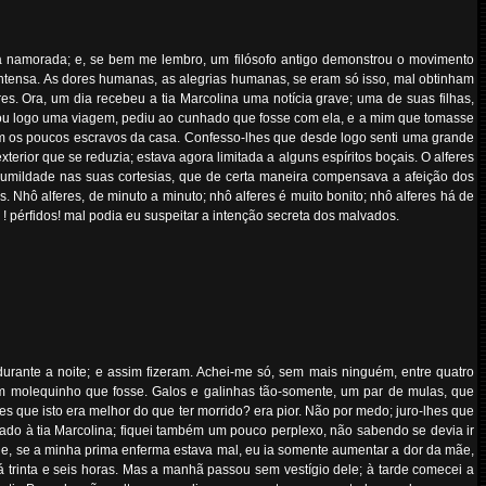
oça namorada; e, se bem me lembro, um filósofo antigo demonstrou o movimento
ntensa. As dores humanas, as alegrias humanas, se eram só isso, mal obtinham
es. Ora, um dia recebeu a tia Marcolina uma notícia grave; uma de suas filhas,
rmou logo uma viagem, pediu ao cunhado que fosse com ela, e a mim que tomasse
ó, com os poucos escravos da casa. Confesso-lhes que desde logo senti uma grande
rior que se reduzia; estava agora limitada a alguns espíritos boçais. O alferes
umildade nas suas cortesias, que de certa maneira compensava a afeição dos
. Nhô alferes, de minuto a minuto; nhô alferes é muito bonito; nhô alferes há de
 ! pérfidos! mal podia eu suspeitar a intenção secreta dos malvados.
urante a noite; e assim fizeram. Achei-me só, sem mais ninguém, entre quatro
um molequinho que fosse. Galos e galinhas tão-somente, um par de mulas, que
 que isto era melhor do que ter morrido? era pior. Não por medo; juro-lhes que
sado à tia Marcolina; fiquei também um pouco perplexo, não sabendo se devia ir
orque, se a minha prima enferma estava mal, eu ia somente aumentar a dor da mãe,
á trinta e seis horas. Mas a manhã passou sem vestígio dele; à tarde comecei a