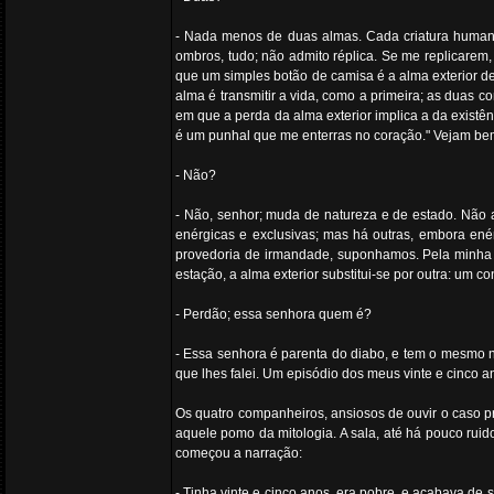
- Nada menos de duas almas. Cada criatura humana 
ombros, tudo; não admito réplica. Se me replicarem
que um simples botão de camisa é a alma exterior de
alma é transmitir a vida, como a primeira; as duas
em que a perda da alma exterior implica a da existên
é um punhal que me enterras no coração." Vejam bem 
- Não?
- Não, senhor; muda de natureza e de estado. Não a
enérgicas e exclusivas; mas há outras, embora ené
provedoria de irmandade, suponhamos. Pela minha pa
estação, a alma exterior substitui-se por outra: um co
- Perdão; essa senhora quem é?
- Essa senhora é parenta do diabo, e tem o mesmo n
que lhes falei. Um episódio dos meus vinte e cinco an
Os quatro companheiros, ansiosos de ouvir o caso pr
aquele pomo da mitologia. A sala, até há pouco ruid
começou a narração:
- Tinha vinte e cinco anos, era pobre, e acabava d