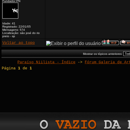
Fundador PN
Idade: 41
Registrado: 22/01/05
Mensagens: 574
Localização: são josé do rio
preto - sp
Voltar ao topo
Mostrar os tópicos anteriores:
Paraíso Niilista - Índice
->
Fórum Galeria de Ar
Página
1
de
1