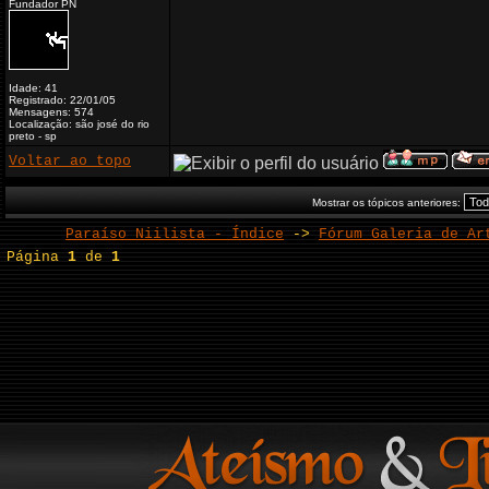
Fundador PN
Idade: 41
Registrado: 22/01/05
Mensagens: 574
Localização: são josé do rio
preto - sp
Voltar ao topo
Mostrar os tópicos anteriores:
Paraíso Niilista - Índice
->
Fórum Galeria de Ar
Página
1
de
1