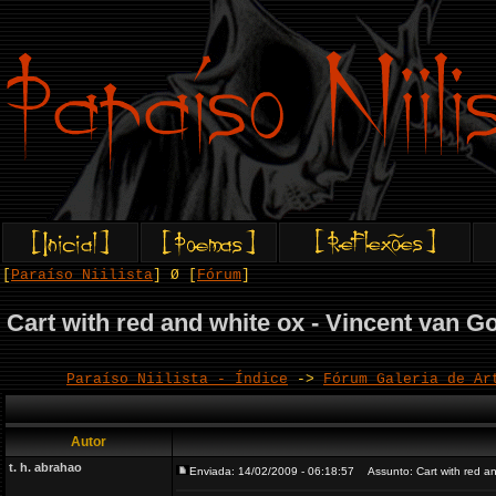
[
Paraíso Niilista
] Ø [
Fórum
]
Cart with red and white ox - Vincent van G
Paraíso Niilista - Índice
->
Fórum Galeria de Ar
Autor
t. h. abrahao
Enviada: 14/02/2009 - 06:18:57
Assunto: Cart with red an