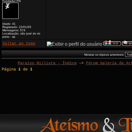
Fundador PN
Idade: 41
Registrado: 22/01/05
Mensagens: 574
Localização: são josé do rio
preto - sp
Voltar ao topo
Mostrar os tópicos anteriores:
Paraíso Niilista - Índice
->
Fórum Galeria de Ar
Página
1
de
1