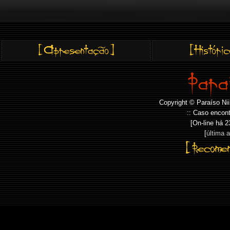
Copyright © Paraíso Nii
:: Caso encont
[On-line há
2
[
última 