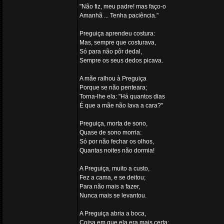
"Não fiz, meu padre! mas faço-o
Amanhã ... Tenha paciência."
Preguiça aprendeu costura:
Mas, sempre que costurava,
Só para não pôr dedal,
Sempre os seus dedos picava.
A mãe ralhou à Preguiça
Porque se não penteara;
Torna-lhe ela: "Há quantos dias
É que a mãe não lava a cara?"
Preguiça, morta de sono,
Quase de sono morria:
Só por não fechar os olhos,
Quantas noites não dormia!
A Preguiça, muito a custo,
Fez a cama, e se deitou;
Para não mais a fazer,
Nunca mais se levantou.
A Preguiça abria a boca,
Coisa em que ela era mais certa: