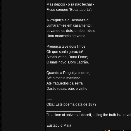
Mas depois - p´ra não fechar -
Ficou sempre "Boca-aberta".
A Preguiça e o Desmazelo
Juntaram-se em casamento:
Levando os dois, em bom dote
Uma mancheia de vento.
Preguiça teve dois filhos:
Oh que santa geração!
A mais velha, Dona Fome;
O mais novo, Dom Ladrão.
Quando a Preguiça morrer;
Até o monte maninho,
Até fraguedos da serra
Darão rosas, pão, e vinho.
-----
Obs.: Este poema data de 1879.
_________________
"In a time of universal deceit, telling the truth is a re
Eustáquio Maia