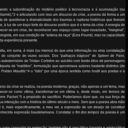
ando a subordinação do mistério poético à tecnocracia e à acumulação (ou
allarmé),*2 e articulando com isso um
discurso da crise
, a poesia dá forma a um
 de questionar a dramaticidade dos traumas e rupturas históricas que tiveram
 à luz de um traço forte do discurso poético que é o tema da crise. A energia de
ecer-se em crise, de reconhecer seu espaço como lugar esvaziado, "marginal",
urologista, em sua condição de "antena da raça" (Ezra Pound), mas na capacidade
a experiência presente.
alta, em suma, é mais (ou menos) do que uma informação ou uma constatação
 do conjunto de vozes sociais. Dos "
palhaços trágicos
" de
Spleen de Paris
,
io autoderrisório de Tristan Corbière ao suicídio com fundo ético de personagens
iqueta de "malditos", formulação que aproximava autores bastante distintos (de
 Poètes Maudits
:*4 o "ódio" por uma época sentida como hostil aos poetas e à
urso da crise se realiza, na poesia moderna, graças, não apenas a um tema, mas
hecer-se
como vítima,
transformar-se
em vítima e, deste modo, em termos de
rre Pachet,*5 a propósito do sacrifício. Poderíamos dizer que, na sua força de
sua interação com a história do último século e meio. Sem que a poesia abra mão
 é, mais especificamente, a meu ver, a expressão de um desejo de constituir
onhecida expressão baudelaireana. Constatar o
fim dos tempos
da poesia é um
io como conquista da redenção; também não é uma tática classista e aristocrática