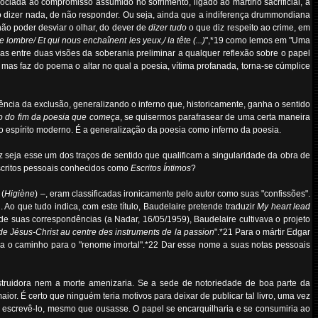
ociada ao compromisso assumido no sofrimento, ligado ao martírio sacrificial, a
não dizer nada, de não responder. Ou seja, ainda que a indiferença drummondiana
ão poder desviar o olhar, do dever de
dizer tudo
o que diz respeito ao crime, em
lombre/ Et qui nous enchaînent les yeux,/ la tête (...)
",*19 como lemos em "Uma
mas entre duas visões da soberania preliminar a qualquer reflexão sobre o papel
 mas faz do poema o altar no qual a poesia, vítima profanada, torna-se cúmplice
ência da exclusão, generalizando o inferno que, historicamente, ganha o sentido
o do fim da poesia que começa
, se quisermos parafrasear de uma certa maneira
 o espírito moderno. É a generalização da poesia como inferno da poesia.
 seja esse um dos traços de sentido que qualificam a singularidade da obra de
escritos pessoais conhecidos como
Escritos Íntimos
?
(
Higiène
) –, eram classificadas ironicamente pelo autor como suas "confissões".
o que tudo indica, com este título, Baudelaire pretende traduzir
My heart lead
de suas correspondências (a Nadar, 16/05/1959), Baudelaire cultivava o projeto
de Jésus-Christ au centre des instruments de la passion
".*21 Para o mártir Edgar
iria o caminho para o "renome imortal".*22 Dar esse nome a suas notas pessoais
destruidora nem a morte amenizaria. Se a sede de notoriedade de boa parte da
ior. É certo que ninguém teria motivos para deixar de publicar tal livro, uma vez
escrevê-lo, mesmo que ousasse. O papel se encarquilharia e se consumiria ao