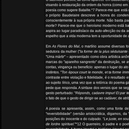
visando à restauração da ordem da honra (como em J
poesia como sugere Bataille.*7 Parece-me que está m
o próprio Baudelaire descreve a honra do condenad
conscientemente à sua própria morte. Não basta para
morte? Parece-me que o heroísmo moderno está ba
aspira ao lugar paradisíaco da auto-afecção ou da a
espelho que a vida moderna tem a oportunidade de 
Em
As Flores do Mal
, o martírio assume diversas 
sedutora da mulher ("
la forme de la plus séduisant
"Uma mártir" – apresentado como obra artística anôn
marcas do "aparelho sangrento" da destruição, se a
contas, vingança ou benefício: apenas o lugar do ato
instintos. "
Ton époux court le monde, et ta forme immort
contraste entre violação e fidelidade, é o resultado
ao sujeito lírico, uma vez que a retórica do poema
pede que responda. A sintaxe dos versos que se seg
gesto perturbado: "
Réponds, cadavre impur! Et par tes 
o fato de que o gesto de dirigir-se ao cadáver, de at
A poesia se apresenta, assim, como uma fonte de 
"reversibilidade" (versão aristocrática, digamos, 
posições do inocente e do culpado. "
Le juste, en sou
de lordre spirituel.
"*12 O guerreiro, o padre e o p