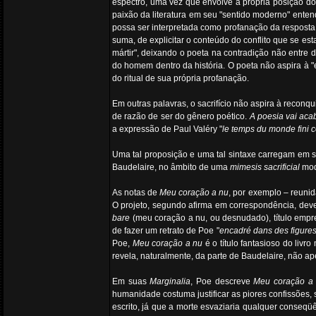
espectro, uma vez que envolve a própria posição do 
paixão da literatura em seu "sentido moderno" ente
possa ser interpretada como profanação da resposta 
suma, de explicitar o conteúdo do conflito que se estab
mártir", deixando o poeta na contradição não entre 
do homem dentro da história. O poeta não aspira à "
do ritual de sua própria profanação.
Em outras palavras, o sacrifício não aspira à reconq
de razão de ser do gênero poético.
A poesia vai aca
a expressão de Paul Valéry "
le temps du monde fini
Uma tal proposição e uma tal sintaxe carregam em s
Baudelaire, no âmbito de uma
mimesis sacrificial
mode
As notas de
Meu coração a nu
, por exemplo – reuni
O projeto, segundo afirma em correspondência, de
bare
(meu coração a nu, ou desnudado), título empre
de fazer um retrato de Poe "
encadré dans des figures
Poe,
Meu coração a nu
é o título fantasioso do liv
revela, naturalmente, da parte de Baudelaire, não 
Em suas
Marginalia
, Poe descreve
Meu coração a
humanidade costuma justificar as piores confissões,
escrito, já que a morte esvaziaria qualquer conseqü