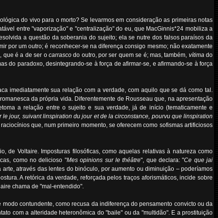
biológica do vivo para o morto? Se levarmos em consideração as primeiras notas
atável entre "vaporização" e "centralização" do eu, que MacGinnis*24 mobiliza a
solvida a questão da soberania do sujeito; ela se nutre dos falsos paraísos da
umir por um outro; é reconhecer-se na diferença consigo mesmo; não exatamente
a, que é a de ser o
carrasco
do outro, por ser quem se é; mas, também,
vítima
do
as do paradoxo, desintegrando-se à força de afirmar-se, e afirmando-se à força
estaca imediatamente sua relação com a verdade, com aquilo que se dá como tal.
ão romanesca da própria vida. Diferentemente de Rousseau que, na apresentação
etoma a relação entre o sujeito e sua verdade, já de início (tematicamente e
le jour, suivant linspiration du jour et de la circonstance, pourvu que linspiration
 raciocínios que, num primeiro momento, se oferecem como sofismas artificiosos
io, de Voltaire. Imposturas filosóficas, como aquelas relativas à natureza como
icas, como no delicioso "
Mes opinions sur le théâtre
", que declara: "
Ce que jai
da arte, através das lentes do binóculo, por aumento ou diminuição – poderíamos
tura. A retórica da verdade, reforçada pelos traços aforismáticos, incide sobre
laire chama de "mal-entendido".
de modo contundente, como recusa da indiferença do pensamento convicto ou da
ato com a alteridade heteronômica do "baile" ou da "multidão". E a prostituição