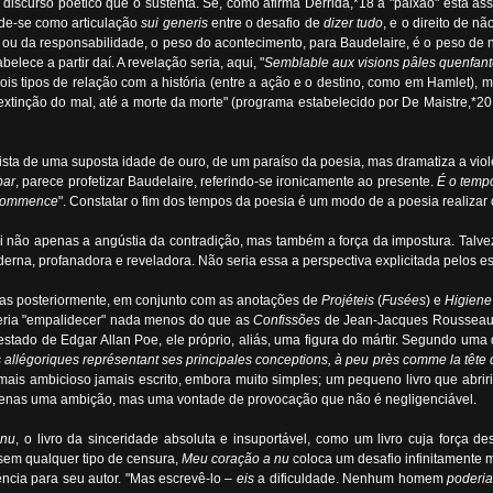
discurso poético que o sustenta. Se, como afirma Derrida,*18 a "paixão" está ass
nde-se como articulação
sui generis
entre o desafio de
dizer tudo
, e o direito de 
ou da responsabilidade, o peso do acontecimento, para Baudelaire, é o peso de n
elece a partir daí. A revelação seria, aqui, "
Semblable aux visions pâles quenfante 
dois tipos de relação com a história (entre a ação e o destino, como em Hamlet), 
extinção do mal, até a morte da morte" (programa estabelecido por De Maistre,*20
uista de uma suposta idade de ouro, de um paraíso da poesia, mas dramatiza a viol
bar
, parece profetizar Baudelaire, referindo-se ironicamente ao presente.
É o temp
 commence
". Constatar o fim dos tempos da poesia é um modo de a poesia realizar
i não apenas a angústia da contradição, mas também a força da impostura. Talvez
rna, profanadora e reveladora. Não seria essa a perspectiva explicitada pelos 
das posteriormente, em conjunto com as anotações de
Projéteis
(
Fusées
) e
Higiene
veria "empalidecer" nada menos do que as
Confissões
de Jean-Jacques Rousseau. A
stado de Edgar Allan Poe, ele próprio, aliás, uma figura do mártir. Segundo uma 
 allégoriques représentant ses principales conceptions, à peu près comme la tête 
ro mais ambicioso jamais escrito, embora muito simples; um pequeno livro que abr
apenas uma ambição, mas uma vontade de provocação que não é negligenciável.
 nu
, o livro da sinceridade absoluta e insuportável, como um livro cuja força 
 sem qualquer tipo de censura,
Meu coração a nu
coloca um desafio infinitamente ma
ência para seu autor. "Mas escrevê-lo –
eis
a dificuldade. Nenhum homem
poderia