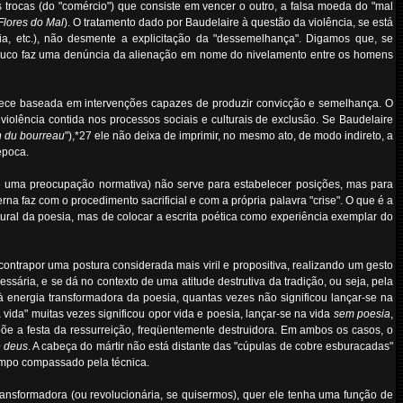
s trocas (do "comércio") que consiste em vencer o outro, a falsa moeda do "mal
Flores do Mal
). O tratamento dado por Baudelaire à questão da violência, se está
a, etc.), não desmente a explicitação da "dessemelhança". Digamos que, se
ampouco faz uma denúncia da alienação em nome do nivelamento entre os homens
elece baseada em intervenções capazes de produzir convicção e semelhança. O
iolência contida nos processos sociais e culturais de exclusão. Se Baudelaire
n du bourreau
"),*27 ele não deixa de imprimir, no mesmo ato, de modo indireto, a
época.
 de uma preocupação normativa) não serve para estabelecer posições, mas para
na faz com o procedimento sacrificial e com a própria palavra "crise". O que é a
tural da poesia, mas de colocar a escrita poética como experiência exemplar do
ontrapor uma postura considerada mais viril e propositiva, realizando um gesto
essária, e se dá no contexto de uma atitude destrutiva da tradição, ou seja, pela
 à energia transformadora da poesia, quantas vezes não significou lançar-se na
a vida" muitas vezes significou opor vida e poesia, lançar-se na vida
sem poesia
,
opõe a festa da ressurreição, freqüentemente destruidora. Em ambos os casos, o
e deus
. A cabeça do mártir não está distante das "cúpulas de cobre esburacadas"
tempo compassado pela técnica.
ransformadora (ou revolucionária, se quisermos), quer ele tenha uma função de