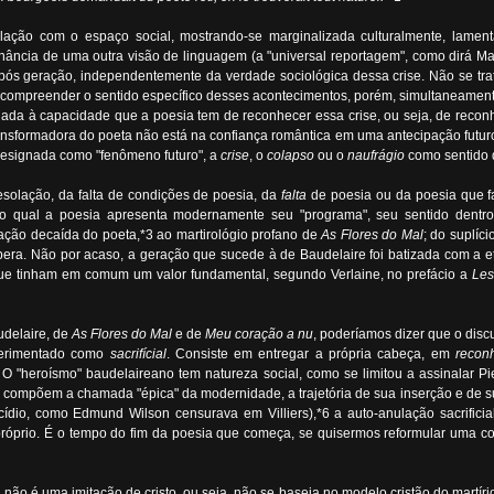
ação com o espaço social, mostrando-se marginalizada culturalmente, lament
inância de uma outra visão de linguagem (a "universal reportagem", como dirá M
ós geração, independentemente da verdade sociológica dessa crise. Não se trata
o compreender o sentido específico desses acontecimentos, porém, simultaneamente,
ada à capacidade que a poesia tem de reconhecer essa crise, ou seja, de reconh
a, transformadora do poeta não está na confiança romântica em uma antecipação fut
 designada como "fenômeno futuro", a
crise
, o
colapso
ou o
naufrágio
como sentido d
solação, da falta de condições de poesia, da
falta
de poesia ou da poesia que f
elo qual a poesia apresenta modernamente seu "programa", seu sentido dentro
uação decaída do poeta,*3 ao martirológio profano de
As Flores do Mal
; do suplíc
spera. Não por acaso, a geração que sucede à de Baudelaire foi batizada com a et
que tinham em comum um valor fundamental, segundo Verlaine, no prefácio a
Les
udelaire, de
As Flores do Mal
e de
Meu coração a nu
, poderíamos dizer que o disc
xperimentado como
sacrifícial
. Consiste em entregar a própria cabeça, em
recon
 O "heroísmo" baudelaireano tem natureza social, como se limitou a assinalar Pie
que compõem a chamada "épica" da modernidade, a trajetória de sua inserção e de 
dio, como Edmund Wilson censurava em Villiers),*6 a auto-anulação sacrificial
róprio. É o tempo do fim da poesia que começa, se quisermos reformular uma c
, não é uma imitação de cristo, ou seja, não se baseia no modelo cristão do martír