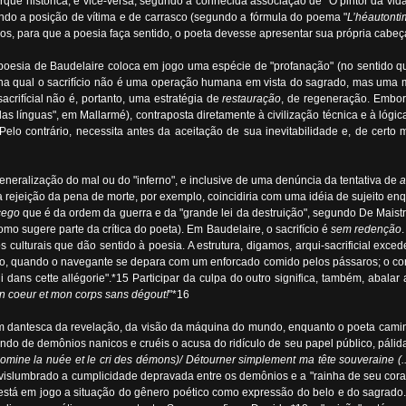
l porque histórica, e vice-versa, segundo a conhecida associação de "O pintor da v
indo a posição de vítima e de carrasco (segundo a fórmula do poema "
L’héautont
os, para que a poesia faça sentido, o poeta devesse apresentar sua própria cabeç
 A poesia de Baudelaire coloca em jogo uma espécie de "profanação" (no sentido 
13 na qual o sacrifício não é uma operação humana em vista do sagrado, mas uma 
crifícial não é, portanto, uma estratégia de
restauração
, de regeneração. Embor
 das línguas", em Mallarmé), contraposta diretamente à civilização técnica e à ló
Pelo contrário, necessita antes da aceitação de sua inevitabilidade e, de cert
eneralização do mal ou do "inferno", e inclusive de uma denúncia da tentativa de
a
o na rejeição da pena de morte, por exemplo, coincidiria com uma idéia de sujeito en
cego
que é da ordem da guerra e da "grande lei da destruição", segundo De Maistre)
(como sugere parte da crítica do poeta). Em Baudelaire, o sacrifício é
sem redenção
s culturais que dão sentido à poesia. A estrutura, digamos, arqui-sacrificial exce
nferno, quando o navegante se depara com um enforcado comido pelos pássaros; o c
dans cette allégorie".*15 Participar da culpa do outro significa, também, abalar 
n coeur et mon corps sans dégout!
"*16
agem dantesca da revelação, da visão da máquina do mundo, enquanto o poeta cam
do de demônios nanicos e cruéis o acusa do ridículo de seu papel público, pálida
omine la nuée et le cri des démons)/ Détourner simplement ma tête souveraine (..
vislumbrado a cumplicidade depravada entre os demônios e a "rainha de seu cora
está em jogo a situação do gênero poético como expressão do belo e do sagrado. 