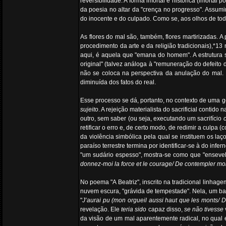
reversibilidade. A forma imortal e histórica (imorta
da poesia no altar da "crença no progresso". Assum
do inocente e do culpado. Como se, aos olhos de tod
As flores do mal são, também, flores martirizadas.
procedimento da arte e da religião tradicionais),*
aqui, é aquela que "emana do homem". A estrutura sa
original" (talvez análoga à "remuneração do defeito
não se coloca na perspectiva da anulação do mal. 
diminuída dos fatos do real.
Esse processo se dá, portanto, no contexto de uma g
sujeito
. A rejeição materialista do sacrificial contid
outro, sem saber (ou seja, executando um sacrifício
retificar o erro e, de certo modo, de redimir a culpa 
da violência simbólica pela qual se instituem os laço
paraíso terrestre termina por identificar-se à do i
"um sudário espesso", mostra-se como que "enseveli 
donnez-moi la force et le courage/ De contempler mo
No poema "A Beatriz", inscrito na tradicional linh
nuvem escura, "grávida de tempestade". Nela, um ban
"
J’aurai pu (mon orgueil aussi haut que les monts/ D
revelação. Ele
teria sido
capaz disso,
se não tivesse
da visão de um mal aparentemente radical, no qual 