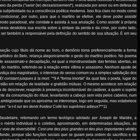
eio da perda ("
saisir
(le)
dessaisissement
"), realizada por amor ou em defesa da
 a subjetividade ou a consciência poética moderna. Isso fica claro no modo como
icional, por outro, para que o martírio se efetive, ele deve poder assistir
modo paradoxal, ele constate e assista à sua anulação. Como assistir à própria
oesia desdobra sua escrita sobre a sintaxe da perda e da crise, por outro lado,
e ser também a responsável pela definição do sentido de sua situação. É em seu
seção cujo título dá nome ao livro, o demônio toma preferencialmente a forma
artístico do Belo, relança alegoricamente o gesto do martírio poético. No poema
de assassinato e decapitação, na qual a monstruosidade das feridas abertas, as
o martírio, referindo-se à relação entre vítima e assassino. Nenhum ajuste de
 justiça dos magistrados, o interesse do senso comum ou a simples satisfação dos
/ Et constant jusques à la mort.
"*9 A "forma imortal" da qual fala o poeta, lugar do
goz estão em relação de lealdade e gratidão mútuas. O mesmo acontece em relação
a de descrever, reagindo à presença incontornável do cadáver, a quem o sujeito
ante da consumação do ritual, levantando a cabeça sem vida pelos cabelos, num
A ambigüidade que os aproxima se interrompe, logo em seguida, mas estabelece
ver: "
a-t-il sur tes dents froides/ Collé les suprêmes adieux?
"*11
 Baudelaire, retomando um termo teológico adotado por Joseph de Maistre, a
e o mérito individual e o coletivo, aproximando, em determinadas situações, as
r voie de réversibilité. Cest une des plus grandes et des plus importantes vérités
fundo, porque são funções sociais que se guiam pela ordem do sacrifício e da