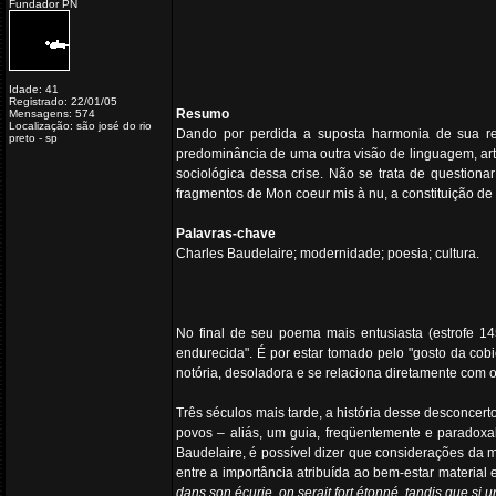
Fundador PN
Idade: 41
Registrado: 22/01/05
Resumo
Mensagens: 574
Localização: são josé do rio
Dando por perdida a suposta harmonia de sua rel
preto - sp
predominância de uma outra visão de linguagem, ar
sociológica dessa crise. Não se trata de question
fragmentos de Mon coeur mis à nu, a constituição de 
Palavras-chave
Charles Baudelaire; modernidade; poesia; cultura.
No final de seu poema mais entusiasta (estrofe 1
endurecida". É por estar tomado pelo "gosto da cob
notória, desoladora e se relaciona diretamente com o
Três séculos mais tarde, a história desse desconcert
povos – aliás, um guia, freqüentemente e paradoxa
Baudelaire, é possível dizer que considerações da 
entre a importância atribuída ao bem-estar material
dans son écurie, on serait fort étonné, tandis que si u