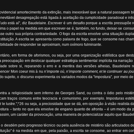
providencial amortecimento da extinção, mais inexorável que a natural passagem 
 inevitável desagregação está ligada à aceitação da cumplicidade paradoxal e intr
udo está aí", diz Baudelaire.
Escrever
é um desafio porque a escrita pressupõe re
ueima o papel na medida em que escrever-se é, também, no fundo, deixar-se cons
esse outro sua própria contrariedade. O fogo da escrita envolve uma situação dupl
stituição. A escrita se apresenta como palavra de fogo, que se consome nas cham
sibilidade de responder se aproximam, num oxímoro fulminante.
mentário, em forma de aforismos, ou seja, por uma organização estilística que d
ma preocupação em deslocar qualquer estratégia sentimental implícita na narraç
dade sobre si, reparando o erro e a mentira das versões alheias, Baudelaire r
encer
Mon coeur mis à nu
n’importe où, n’importe comment, et le continuer au jour 
o sujeito, o discurso experimenta os variados modos da "impostura", por meio de
 contra a religiosidade sem inferno de Georges Sand, ou contra o ódio pelo mistér
ificam traços comuns entre teocracia e comunismo, por exemplo. Imposturas estét
t
le lustre.";*26 ou seja, a preciosidade que se dá, em oposição à visão realista 
postura – tanto no que ela envolve de engano quanto de afronta – é um modo da pos
a, assim, um caráter da provocação, uma maneira de potencializar aquilo que Baude
 o desdém pelo progresso técnico ou pela ausência de mistério são articulados 
tuição" é na medida em que, pela paixão, a escrita se consome, ao entrar em cont