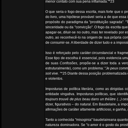
menor contato com sua pena inflamada."*23
O que seria o fogo dessa escrita, mais forte que o 
do livro, uma hipótese provável seria a de que essa
propósito do paradigma da "prostituição sagrada". "T
sinceridade ou da "convicção". O fogo da escrita q
apagar-se, diluir-se no outro, mas ter revelado por 
outro, ao reconhecê-lo na origem de sua própria con
de consumir-se. A liberdade de dizer tudo e a impos
Isso é reforçado pelo caráter circunstancial e frag
Esse tipo de escolha é essencial, pois evidencia u
de suas
Confissões
, propõe-se a dizer toda a ver
estruturalmente), como um problema: "
Je peux comm
soit vive.
"*25 Diante dessa posição problematizada d
e violentos.
Imposturas de política literária, como as dirigidas
entidade vingativa. Imposturas políticas, que ident
toujours trouvé de plus beau dans un théâtre (...) ces
dizer, figurativos – do natural. Em Baudelaire, a im
afirmações de caráter altamente artificioso, e ganh
Tanto a conhecida "misoginia" baudelaireana quanto
natureza dominadora. Se "o amor é o gosto da prosti