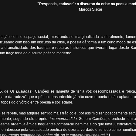
"Responda, cadáver": o discurso da crise na poesia mo
Marcos Siscar
ação com o espaço social, mostrando-se marginalizada culturalmente, lamen
ticulando com isso um discurso da crise, a poesia dá forma a um certo modo de
ar a dramaticidade dos traumas e rupturas históricos que tiveram lugar desde 
um traço forte do discurso poético moderno.
45, de
Os Lusíadas
), Camões se lamenta de ter a voz descompassada e rouca, 
iça e da rudeza" que o público ensurdecido já não ouve o poeta e não aplaude o 
 topos do divórcio entre poesia e sociedade.
o se repete, mas adquire sentido mais trágico e, por assim dizer, poeticamente es
lmente, segundo ele próprio,
incompreendido
. Se, em Camões, o protesto tem a
mesma ordem, além de freqüentes, tornam-se bem mais do que uma justificativa m
 e o interesse pela capacidade poética de dizer a verdade é sentido como humilhan
n bourgeois demandait du poète rôti, on le trouverait tout naturel.
"*1