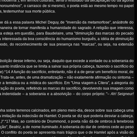
ida moderna"), em termos culturais, seria o resultado da decapitação ou da agonia
imorouménos
", o carrasco de si mesmo), o poeta está ao mesmo tempo no papel
a, testemunhar sua morte pública.
que dá a essa palavra Michel Deguy, de "inversão da metamorfose", anástrofe do
maneira de tornar manifesta a humanidade do sagrado. A religião que interessa,
a esteja em questão, para Baudelaire, uma "diminuição das marcas do pecado
gica interessada da boa consciência do humanismo burguês, a idéia de
diminuição
o modo, do reconhecimento de sua presença nas "marcas", ou seja, na extensão
bolição
desse inferno, ou seja, daquilo que excede a vontade ou a soberania do
quanto instância que se limita a salvar sua própria cabeça, fazendo o sacrifício do
.*14 A função do sacrifício, entretanto, não é a de gerar um benefício moral, de
. Trata-se, antes, de uma dramatização – não exatamente afirmação ou sintoma –
de a temática ou a mística do sacrifício. Em "Uma viagem a Citera", a alegoria do
oração do poeta, refletindo as marcas do sacrifício, devolvendo sua imagem como
a indenidade – a soberania e a absolvição – do corpo próprio: "
– Ah! Seigneur!
inha sobre terrenos calcinados, em pleno meio-dia, desce sobre sua cabeça uma
 imitação da indecisão de Hamlet. O poeta se diz que poderia desviar a cabeça.
.)
".*17 Mas, ao contrário de Drummond, o poeta não dá de ombros à tenebrosa
ção", Beatriz, a de nome iluminado. A soberania do dar de ombros cede ao peso
O conflito do poeta se apresenta mais trágico que o de Hamlet após a visão do