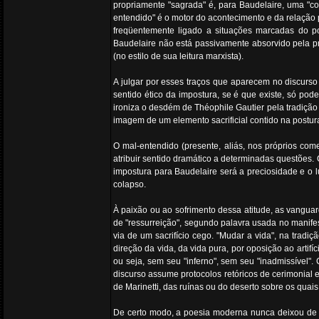
propriamente "sagrada" é, para Baudelaire, uma "con
entendido" é o motor do acontecimento e da relação p
freqüentemente ligado a situações marcadas do po
Baudelaire não está passivamente absorvido pela p
(no estilo de sua leitura marxista).
A julgar por esses traços que aparecem no discur
sentido ético da impostura, se é que existe, só pode
ironiza o desdém de Théophile Gautier pela tradição 
imagem de um elemento sacrificial contido na postur
O mal-entendido (presente, aliás, nos próprios co
atribuir sentido dramático a determinadas questões. 
impostura para Baudelaire será a preciosidade e o
colapso.
À paixão ou ao sofrimento dessa atitude, as vanguar
de "ressurreição", segundo palavra usada no manifesto
via de um sacrifício cego. "Mudar a vida", na tradi
direção da vida, da vida pura, por oposição ao artifí
ou seja, sem seu "inferno", sem seu "inadmissível".
discurso assume protocolos retóricos de cerimonia
de Marinetti, das ruínas ou do deserto sobre os qua
De certo modo, a poesia moderna nunca deixou de es