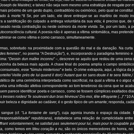
oseph de Maistre); e talvez não seja nem mesmo uma estratégia de resgate por m
ais próximo de um gesto duplo, contraditório ou oximórico, pelo qual se constitui
o à morte.*8 Se, por um lado, ele deve entregar-se ao martírio de modo incond
 a santificação do culpado a entrega voluntária da sua vida; é preciso que, de 
seado nesta contradição ou neste oxímoro da
morte vivida
. Se, por um lado, a p
utoconsciência cultural. A poesia não é apenas a vítima sintomática, mas pretend
admirar-se como vítima e como carrasco, simultaneamente.
formas, sobretudo na proximidade com a questão do mal e da danação. Na curta 
e des femmes
", no poema "A Destruição"), e, incorporando o paradigma feminino e 
ima: "
Dessin dun maître inconnu
" –, descreve-se aquilo que restou de uma cena 
vizinha da beleza mais aguda. A chave final do poema amplia o campo simbólico d
 consumado, esse "túmulo misterioso" e belo. O crime extrapola, aqui, a lógica da
elle/ Veille près de lui quand il dort;/ Autant que toi sans doute il te sera fidèle,
 estético de uma cerimônia interpretada como sacrificial, na qual a vítima e o al
 ganha uma inflexão afetiva correspondente ao tom tenebroso da cena que se acab
uem parece identificar poeta e carrasco, como se fossem cúmplices exaltados di
tresses roides/ Te soulevant dun bras fiévreux/ Dis-moi, tête effrayante (...)
".*10 
ribuir beleza e dignidade ao cadáver, é o gesto típico de um amante; responda, cadá
sangue (cf. "
La fontaine de sang
"), cuja agonia inunda o espaço da cidade.
da "responsabilidade" republicana), estabelece uma relação de cumplicidade entr
ffrant volontairement, ne satisfait pas seulement pour lui, mais pour le coupable pa
oeta, como lemos em
Meu coração a nu
, são os únicos merecedores de honra, no 