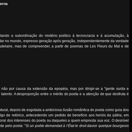
derna
tando a subordinação do mistério poético à tecnocracia e à acumulação, à
 estar no mundo, expresso geração após geração, independentemente da verdade
Baudelaire, mas de compreender, a partir de poemas de Les Fleurs du Mal e de
não por causa da extensão da epopéia, mas por dirigir-se a "gente surda e
talento. A desproporção entre o mérito do poeta e a atenção de que desfruta é
trutural, depois de esgotada a ambiciosa ilusão romântica do poeta como guia dos
lgo de retórico, antecedendo um pedido de benefício aos heróis da pátria, em
oral dos interesses do poeta ou daqueles a quem empresta sua voz. O desnível
te pelo poeta: "
Si un poète demandait à l’État le droit davoir quelque bourgeois