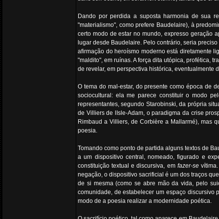
Dando por perdida a suposta harmonia de sua rel
"materialismo", como prefere Baudelaire), à predom
certo modo de estar no mundo, expresso geração ap
lugar desde Baudelaire. Pelo contrário, seria precis
afirmação do heroísmo moderno está diretamente lig
"maldito", em ruínas. A força dita utópica, profétic
de revelar, em perspectiva histórica, eventualmente
O tema do mal-estar, do presente como época de de
sociocultural: ela me parece constituir o modo p
representantes, segundo Starobinski, da própria sit
de Villiers de lIsle-Adam, o paradigma da crise pro
Rimbaud a Villiers, de Corbière a Mallarmé), mas 
poesia.
Tomando como ponto de partida alguns textos de Ba
a um dispositivo central, nomeado, figurado e e
constituição textual e discursiva, em
fazer-se
vítima.
negação, o dispositivo sacrificial é um dos traços 
de si mesma (como se abre mão da vida, pelo suicí
comunidade, de estabelecer um espaço discursivo p
modo de a poesia realizar a modernidade poética.
O sacrifício poético, tal como aparece em Baudelaire