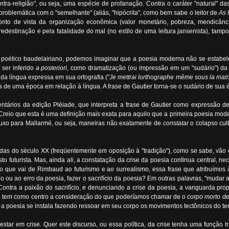
tra-religião", ou seja, uma espécie de profanação. Contra o caráter "natural" da
roblemática com o "semelhante" (aliás, "hipócrita", como bem sabe o leitor de
As 
nto de vista da organização econômica (valor monetário, pobreza, mendicânci
redestinação e pela fatalidade do mal (no estilo de uma leitura jansenista), t
so poético baudelairiano, podemos imaginar que a poesia moderna não se estab
 ser inferido
a posteriori
, como dramatização (ou impressão em um "sudário") da v
da língua expressa em sua ortografia ("
Je mettrai lorthographe même sous la mai
a de uma época em relação à língua. A frase de Gautier torna-se o sudário de sua 
mentários da edição Pléiade, que interpreta a frase de Gautier como expressão
Creio que esta é uma definição mais exata para aquilo que a primeira poesia moder
 luxo para Mallarmé, ou seja, maneiras não exatamente de
constatar
o colapso cul
das do século XX (freqüentemente em oposição à "tradição"), como se sabe, vão c
 futurista. Mas, ainda ali, a constatação da crise da poesia continua central, nec
ção que vai de Rimbaud ao futurismo e ao surrealismo, essa frase que atribuímos
cio ou ao erro da poesia, fazer o sacrifício da poesia? Em outras palavras, "mudar 
 Contra a paixão do sacrifício, e denunciando a crise da poesia, a vanguarda pr
l e tem como centro a consideração do que poderíamos chamar de o
corpo morto d
is a poesia se instala fazendo ressoar em seu corpo os movimentos tectônicos do 
tar em crise. Quer este discurso, ou essa política, da crise tenha uma função t