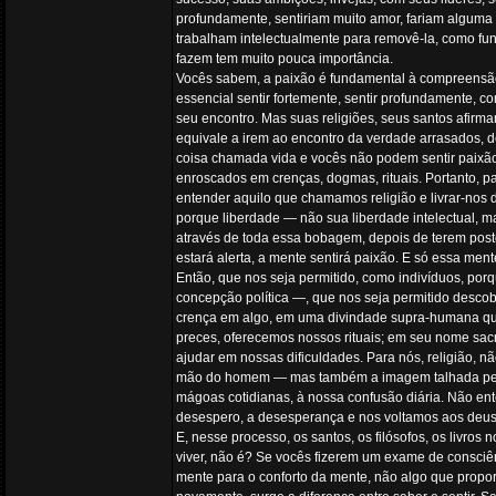
profundamente, sentiriam muito amor, fariam alguma
trabalham intelectualmente para removê-la, como fun
fazem tem muito pouca importância.
Vocês sabem, a paixão é fundamental à compreens
essencial sentir fortemente, sentir profundamente, c
seu encontro. Mas suas religiões, seus santos afirma
equivale a irem ao encontro da verdade arrasados, d
coisa chamada vida e vocês não podem sentir paixão
enroscados em crenças, dogmas, rituais. Portanto, p
entender aquilo que chamamos religião e livrar-nos 
porque liberdade — não sua liberdade intelectual, m
através de toda essa bobagem, depois de terem posto d
estará alerta, a mente sentirá paixão. E só essa ment
Então, que nos seja permitido, como indivíduos, po
concepção política —, que nos seja permitido descobr
crença em algo, em uma divindade supra-humana que
preces, oferecemos nossos rituais; em seu nome sac
ajudar em nossas dificuldades. Para nós, religião, n
mão do homem — mas também a imagem talhada pela m
mágoas cotidianas, à nossa confusão diária. Não ente
desespero, a desesperança e nos voltamos aos deuses
E, nesse processo, os santos, os filósofos, os livro
viver, não é? Se vocês fizerem um exame de consciên
mente para o conforto da mente, não algo que proporc