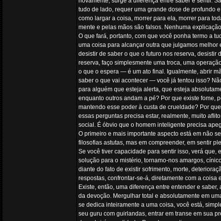
novamente, surge a diferença entre saber e sentir. S
tudo de lado, requer uma grande dose de profundo e
como largar a coisa, morrer para ela, morrer para to
mente e pelas mãos são falsos. Nenhuma explicação
O que fará, portanto, com que você ponha termo a tud
uma coisa para alcançar outra que julgamos melhor e
desistir de saber o que o futuro nos reserva, desist
reserva, faço simplesmente uma troca, uma operaçã
o que o espera — é um ato final. Igualmente, abrir 
saber o que vai acontecer — você já tentou isso? Nã
para alguém que esteja alerta, que esteja absolutame
enquanto outros andam a pé? Por que existe fome, 
mantendo esse poder à custa de crueldade? Por que
essas perguntas precisa estar, realmente, muito afl
social. É óbvio que o homem inteligente precisa apeg
O primeiro e mais importante aspecto está em não se
filosofias astutas, mas em compreender, em sentir 
Se você tiver capacidade para sentir isso, verá qu
solução para o mistério, tornamo-nos amargos, cínic
diante do fato de existir sofrimento, morte, deteriora
respostas, confrontar-se-á, diretamente com a coisa 
Existe, então, uma diferença entre entender e saber,
da devoção. Mergulhar total e absolutamente em uma
se dedica inteiramente a uma coisa, você está, simpl
seu guru com guirlandas, entrar em transe em sua pr