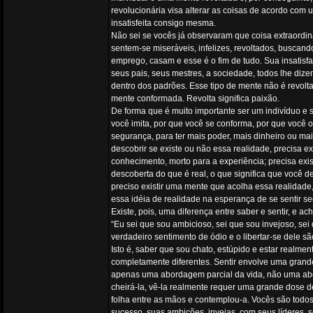
revolucionária visa alterar as coisas de acordo com
insatisfeita consigo mesma.
Não sei se vocês já observaram que coisa extraordiná
sentem-se miseráveis, infelizes, revoltados, buscan
emprego, casam e esse é o fim de tudo. Sua insatisf
seus pais, seus mestres, a sociedade, todos lhe diz
dentro dos padrões. Esse tipo de mente não é revol
mente conformada. Revolta significa paixão.
De forma que é muito importante ser um indivíduo e s
você imita, por que você se conforma, por que você
segurança, para ter mais poder, mais dinheiro ou ma
descobrir se existe ou não essa realidade, precisa ex
conhecimento, morto para a experiência; precisa exis
descoberta do que é real, o que significa que você de
preciso existir uma mente que acolha essa realidad
essa idéia de realidade na esperança de se sentir se
Existe, pois, uma diferença entre saber e sentir, e ac
“Eu sei que sou ambicioso, sei que sou invejoso, sei
verdadeiro sentimento de ódio e o libertar-se dele 
Isto é, saber que sou chato, estúpido e estar realme
completamente diferentes. Sentir envolve uma grande
apenas uma abordagem parcial da vida, não uma abo
cheirá-la, vê-la realmente requer uma grande dose 
folha entre as mãos e contemplou-a. Vocês são tod
sucesso, suas ambições, invejas, com seus líderes, s