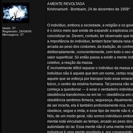
A MENTE REVOLTADA
Krishnamurti - Bombaim, 24 de dezembro de 1958*
O indivíduo, embora a sociedade, a religião e os go
Idade: 37
é o único meio que existe de expandir a explosiva cr
Registrado: 28/09/09
Mensagens: 37
concretizar-se. Devem, contudo, ter observado que t
a importância do indivíduo, tentam fazer tabula ra
arcada ao peso dos costumes, da tradição, do conhe
deliberadamente, conscientemente, com todo o seu sen
valor superficial. Só então passa a existir a mente in
coletivo, a reação da massa.
É incrivelmente difícil separar o indivíduo da massa 
indivíduo não é aquele que tem um nome, certas resp
aquele que se esforça por transpor todo esse emaranh
fulcro, o centro da miséria humana. Tal pessoa não s
começa a questionar — é esse o verdadeiro indivídu
obediência transformou-se em lei — obediência em ca
obediência sentimos firmeza, segurança. Atualmente, 
de ser incerta, ela é também profundamente rica, in
obedece, segue e imita; e esse tipo de mente não é,
Nós, de um modo geral, não somos indivíduos embora
mental está vinculado ao tempo, arcado ao peso dos
autoridade do lar. Essa mente não é uma mente indivi
individual é uma mente revoltada e, por conseguint