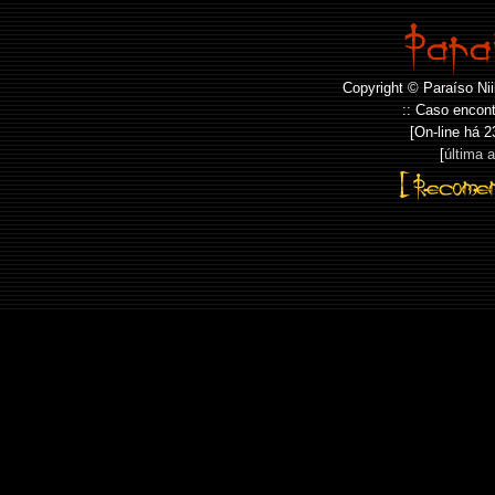
Copyright © Paraíso Nii
:: Caso encont
[On-line há
2
[
última 