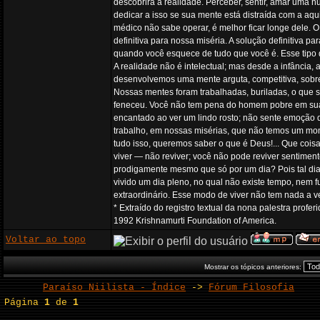
descobrirá a realidade. Perceber, sentir, amar um
dedicar a isso se sua mente está distraída com a a
médico não sabe operar, é melhor ficar longe dele. 
definitiva para nossa miséria. A solução definitiva 
quando você esquece de tudo que você é. Esse tipo de
A realidade não é intelectual; mas desde a infância
desenvolvemos uma mente arguta, competitiva, sobre
Nossas mentes foram trabalhadas, buriladas, o que s
feneceu. Você não tem pena do homem pobre em sua a
encantado ao ver um lindo rosto; não sente emoção 
trabalho, em nossas misérias, que não temos um mome
tudo isso, queremos saber o que é Deus!... Que coisa 
viver — não reviver; você não pode reviver sentime
prodigamente mesmo que só por um dia? Pois tal dia 
vivido um dia pleno, no qual não existe tempo, nem 
extraordinário. Esse modo de viver não tem nada a 
* Extraído do registro textual da nona palestra prof
1992 Krishnamurti Foundation of America.
Voltar ao topo
Mostrar os tópicos anteriores:
Paraíso Niilista - Índice
->
Fórum Filosofia
Página
1
de
1