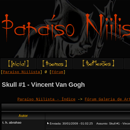
[
Paraíso Niilista
] Ø [
Fórum
]
Skull #1 - Vincent Van Gogh
Paraíso Niilista - Índice
->
Fórum Galeria de Ar
Autor
t. h. abrahao
Enviada: 30/01/2009 - 01:02:25
Assunto: Skull #1 - Vinc