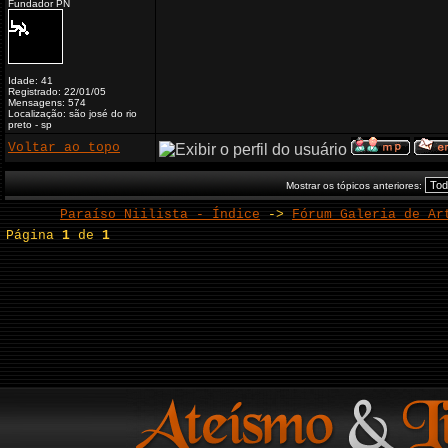
Fundador PN
Idade: 41
Registrado: 22/01/05
Mensagens: 574
Localização: são josé do rio
preto - sp
Voltar ao topo
Mostrar os tópicos anteriores:
Paraíso Niilista - Índice
->
Fórum Galeria de Ar
Página
1
de
1