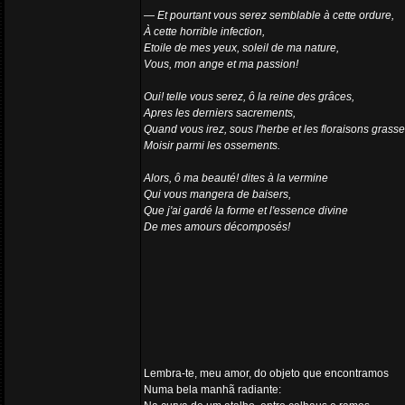
— Et pourtant vous serez semblable à cette ordure,
À cette horrible infection,
Etoile de mes yeux, soleil de ma nature,
Vous, mon ange et ma passion!
Oui! telle vous serez, ô la reine des grâces,
Apres les derniers sacrements,
Quand vous irez, sous l'herbe et les floraisons grasse
Moisir parmi les ossements.
Alors, ô ma beauté! dites à la vermine
Qui vous mangera de baisers,
Que j'ai gardé la forme et l'essence divine
De mes amours décomposés!
Lembra-te, meu amor, do objeto que encontramos
Numa bela manhã radiante: