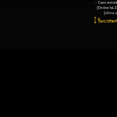
:: Caso encont
[On-line há
2
[
última 