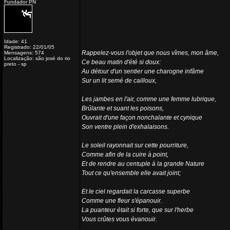
Fundador PN
Idade: 41
Registrado: 22/01/05
Rappelez-vous l'objet que nous vîmes, mon âme,
Mensagens: 574
Localização: são josé do rio
Ce beau matin d'été si doux:
preto - sp
Au détour d'un sentier une charogne infâme
Sur un lit semé de cailloux,
Les jambes en l'air, comme une femme lubrique,
Brûlante et suant les poisons,
Ouvrait d'une façon nonchalante et cynique
Son ventre plein d'exhalaisons.
Le soleil rayonnait sur cette pourriture,
Comme afin de la cuire à point,
Et de rendre au centuple à la grande Nature
Tout ce qu'ensemble elle avait joint;
Et le ciel regardait la carcasse superbe
Comme une fleur s'épanouir.
La puanteur était si forte, que sur l'herbe
Vous crûtes vous évanouir.