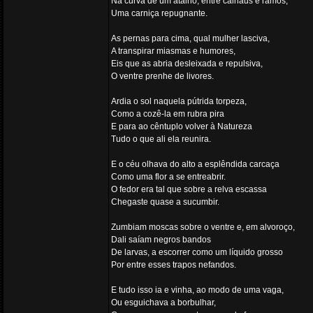
Na curva de um atalho, entre calhaus e ramos,
Uma carniça repugnante.
As pernas para cima, qual mulher lasciva,
A transpirar miasmas e humores,
Eis que as abria desleixada e repulsiva,
O ventre prenhe de livores.
Ardia o sol naquela pútrida torpeza,
Como a cozê-la em rubra pira
E para ao cêntuplo volver à Natureza
Tudo o que ali ela reunira.
E o céu olhava do alto a esplêndida carcaça
Como uma flor a se entreabrir.
O fedor era tal que sobre a relva escassa
Chegaste quase a sucumbir.
Zumbiam moscas sobre o ventre e, em alvoroço,
Dali saíam negros bandos
De larvas, a escorrer como um líquido grosso
Por entre esses trapos nefandos.
E tudo isso ia e vinha, ao modo de uma vaga,
Ou esguichava a borbulhar,