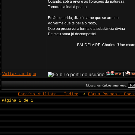
Quando, sob a erva e as florações da natureza,
Tornares afinal à poeira.
Então, querida, dize à carne que se arruína,
Ao verme que te beija o rosto,
Que eu preservei a forma e a substância divina
De meu amor já decomposto!
BAUDELAIRE, Charles. "Une charog
Voltar ao topo
Mostrar os tópicos anteriores:
Paraíso Niilista - Índice
->
Fórum Poemas e Poes
Página
1
de
1