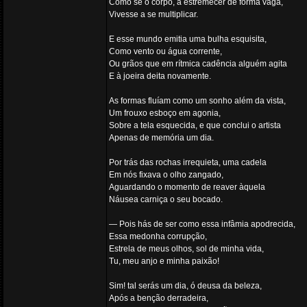
Como se o corpo, a estremecer de forma vaga,
Vivesse a se multiplicar.
E esse mundo emitia uma bulha esquisita,
Como vento ou água corrente,
Ou grãos que em rítmica cadência alguém agita
E à joeira deita novamente.
As formas fluíam como um sonho além da vista,
Um frouxo esboço em agonia,
Sobre a tela esquecida, e que conclui o artista
Apenas de memória um dia.
Por trás das rochas irrequieta, uma cadela
Em nós fixava o olho zangado,
Aguardando o momento de reaver àquela
Náusea carniça o seu bocado.
— Pois hás de ser como essa infâmia apodrecida,
Essa medonha corrupção,
Estrela de meus olhos, sol de minha vida,
Tu, meu anjo e minha paixão!
Sim! tal serás um dia, ó deusa da beleza,
Após a benção derradeira,