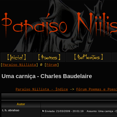
[
Paraíso Niilista
] Ø [
Fórum
]
Uma carniça - Charles Baudelaire
Paraíso Niilista - Índice
->
Fórum Poemas e Poes
Autor
t. h. abrahao
Enviada: 21/03/2009 - 20:01:19
Assunto: Uma carniça - C