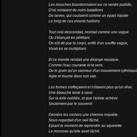
Les mouches bourdonnaient sur ce ventre putride,
D'où sortaient de noirs bataillons
De larves, qui coulaient comme un épais liquide
Le long de ces vivants haillons.
Tout cela descendait, montait comme une vague
Ou s'élançait en pétillant;
On eût dit que le corps, enflé d'un souffle vague,
Vivait en se multipliant.
Et ce monde rendait une étrange musique,
Comme l'eau courante et le vent,
Ou le grain qu'un vanneur d'un mouvement rythmiqu
Agite et tourne dans son van.
Les formes s'effaçaient et n'étaient plus qu'un rêve,
Une ébauche lente à venir
Sur la toile oubliée, et que l'artiste achève
Seulement par le souvenir.
Derrière les rochers une chienne inquiète
Nous regardait d'un oeil fâché,
Epiant le moment de reprendre au squelette
Le morceau qu'elle avait lâché.