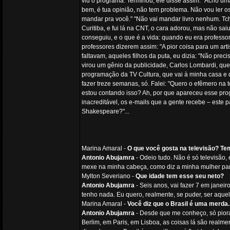
viu o programa. Terminou, ele disse assim: "Acho uma
bem, é tua opinião, não tem problema. Não vou ler 
mandar pra você." "Não vai mandar livro nenhum. Tcha
Curitiba, e fui lá na CNT, o cara adorou, mas não s
conseguiu, e o que é a vida: quando eu era professo
professores dizerem assim: "A pior coisa para um arti
faltavam, aqueles filhos da puta, eu dizia: "Não pre
virou um gênio da publicidade, Carlos Lombardi, que
programação da TV Cultura, que vai à minha casa e di
fazer treze semanas, só. Falei: "Quero o efêmero na t
estou contando isso? Ah, por que apareceu esse pr
inacreditável, os e-mails que a gente recebe – este 
Shakespeare?"...
Marina Amaral -
O que você gosta na televisão? T
Antonio Abujamra
- Odeio tudo. Não é só televisão,
mexe na minha cabeça, como diz a minha mulher par
Mylton Severiano -
Que idade tem esse seu neto?
Antonio Abujamra
- Seis anos, vai fazer 7 em janeir
tenho nada. Eu quero, realmente, se puder, ser aquel
Marina Amaral -
Você diz que o Brasil é uma merd
Antonio Abujamra
- Desde que me conheço, só piora
Berlim, em Paris, em Lisboa, as coisas lá são realm