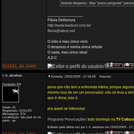
Antonio Abujamra - Mas "posso perguntar" parece 
_________________
Flávia Dellamura
http://www.taedium.com.br/
flavia@ateus.net
O ódio é meu único vício
O desprezo é minha única virtude
O nada, meu único ideal
A.D.C
Voltar ao topo
t. h. abrahao
Enviada: 15/02/2005 - 17:16:00
Assunto:
Fundador PN
pena que não tem a entrevista inteira, porque alguma
mesmo isso de ser um provocador. não só leva a sério
que é show, isso é.
Idade: 41
pra quem se interessar:
Registrado: 22/01/05
Mensagens: 574
Localização: são josé do rio
Programa Provocações
: todo domingo na
TV Cultura
preto - sp
Editado pela última vez por t. h. abrahao em 15/02/2005 - 17
Voltar ao topo