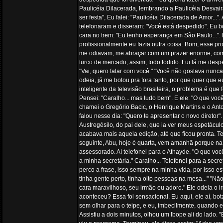
Paulicéia Dilacerada, lembrando a Paulicéia Desvair
ser festa", Eu falei: "Paulicéia Dilacerada de Amor..
telefonaram e disseram: "Você está despedido". Eu b
cara no trem: "Eu tenho esperança em São Paulo...".
profissionalmente eu fazia outra coisa. Bom, esse p
me odiavam, me abraçar com um prazer enorme, com c
turco de mercado, assim, todo fodido. Fui lá me despe
"Vai, quero falar com você." "Você não gostava nunca d
odeia, já me botou pra fora tanto, por que quer que 
inteligente da televisão brasileira, o problema é que
Pensei: "Caralho... mas tudo bem". E ele: "O que voc
chamei o Gregório Bacic, o Henrique Martins e o An
falou nesse dia: "Quero te apresentar o novo direto
Austregésilo, do pai dele, que ia ver meus espetácul
acabava mais aquela edição, até que ficou pronta. Tel
seguinte, Abu, hoje é quarta, vem amanhã porque na s
assessorado. Aí telefonei para o Athayde. "O que vo
a minha secretária." Caralho... Telefonei para a se
perco a frase, isso sempre na minha vida, por isso es
tinha gente perto, tinha oito pessoas na mesa..." "N
cara maravilhoso, seu irmão eu adoro." Ele odeia o i
aconteceu? Essa foi sensacional. Eu aqui, ele aí, bo
sem olhar para o teipe, e eu, imbecilmente, quando el
Assistiu a dois minutos, olhou um Ibope ali do lado. 