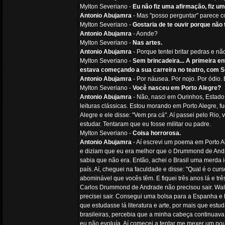
Mylton Severiano -
Eu não fiz uma afirmação, fiz u
Antonio Abujamra
- Mas "posso perguntar" parece co
Mylton Severiano -
Gostaria de te ouvir porque não
Antonio Abujamra
- Aonde?
Mylton Severiano -
Nas artes.
Antonio Abujamra
- Porque tentei britar pedras e não 
Mylton Severiano -
Sem brincadeira... A primeira e
estava começando a sua carreira no teatro, com S
Antonio Abujamra
- Por náusea. Por nojo. Por ódio.
Mylton Severiano -
Você nasceu em Porto Alegre?
Antonio Abujamra
- Não, nasci em Ourinhos, Estad
leituras clássicas. Estou morando em Porto Alegre, f
Alegre e ele disse: "Vem pra cá". Aí passei pelo Ri
estudar. Tentaram que eu fosse militar ou padre.
Mylton Severiano -
Coisa horrorosa.
Antonio Abujamra
- Aí escrevi um poema em Porto A
e diziam que eu era melhor que o Drummond de Andrad
sabia que não era. Então, achei o Brasil uma merda ig
país. Aí, cheguei na faculdade e disse: "Qual é o cur
abominável que vocês têm. E fiquei três anos lá e trê
Carlos Drummond de Andrade não precisou sair. Walmi
precisei sair. Consegui uma bolsa para a Espanha e 
que estudasse lá literatura e arte, por mais que est
brasileiras, percebia que a minha cabeça continuav
eu não evoluía. Aí comecei a tentar me mexer um pouq