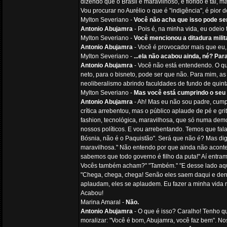
dizendo que o Brasil é maravilhoso, é florido e tal
Vou procurar no Aurélio o que é "indigência", é pior
Mylton Severiano -
Você não acha que isso pode ser
Antonio Abujamra
- Pois é, na minha vida, eu odeio 
Mylton Severiano -
Você mencionou a ditadura milita
Antonio Abujamra
- Você é provocador mais que eu,
Mylton Severiano -
...ela não acabou ainda, né? Pa
Antonio Abujamra
- Você não está entendendo. O que
neto, para o bisneto, pode ser que não. Para mim, as
neoliberalismo abrindo faculdades de fundo de quin
Mylton Severiano -
Mas você está cumprindo o seu 
Antonio Abujamra
- Ah! Mas eu não sou padre, cumpr
crítica arrebentou, mas o público aplaude de pé e gri
fashion, tecnológica, maravilhosa, que só numa dem
nossos políticos. E vou arrebentando. Temos que fala
Bósnia, não é o Paquistão". Será que não é? Mas di
maravilhosa." Não entendo por que ainda não aconte
sabemos que todo governo é filho da puta!" Aí entram
Vocês também acham?" "Também." "E desse lado aqui?
"Chega, chega, chega! Senão eles saem daqui e der
aplaudam, eles se aplaudem. Eu fazer a minha vida 
Acabou!
Marina Amaral -
Não.
Antonio Abujamra
- O que é isso? Caralho! Tenho q
moralizar: "Você é bom, Abujamra, você faz bem". No