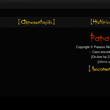
Copyright © Paraíso Nii
:: Caso encont
[On-line há
2
[
última 