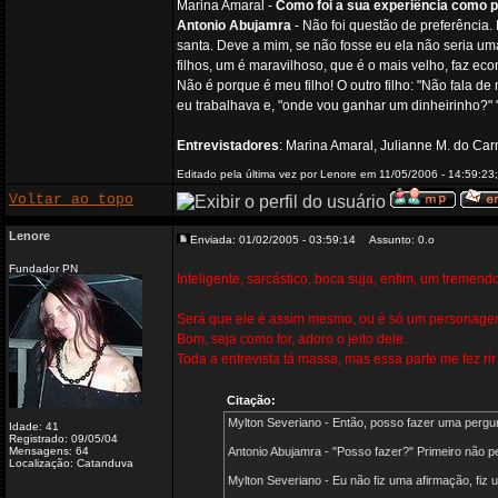
Marina Amaral -
Como foi a sua experiência como 
Antonio Abujamra
- Não foi questão de preferência
santa. Deve a mim, se não fosse eu ela não seria um
filhos, um é maravilhoso, que é o mais velho, faz eco
Não é porque é meu filho! O outro filho: "Não fala de 
eu trabalhava e, "onde vou ganhar um dinheirinho?" 
Entrevistadores
: Marina Amaral, Julianne M. do Car
Editado pela última vez por Lenore em 11/05/2006 - 14:59:23;
Voltar ao topo
Lenore
Enviada: 01/02/2005 - 03:59:14
Assunto: 0.o
Fundador PN
Inteligente, sarcástico, boca suja, enfim, um tremendo
Será que ele é assim mesmo, ou é só um personagem 
Bom, seja como for, adoro o jeito dele.
Toda a entrevista tá massa, mas essa parte me fez rir
Citação:
Mylton Severiano - Então, posso fazer uma pergu
Idade: 41
Registrado: 09/05/04
Mensagens: 64
Antonio Abujamra - "Posso fazer?" Primeiro não p
Localização: Catanduva
Mylton Severiano - Eu não fiz uma afirmação, fiz 