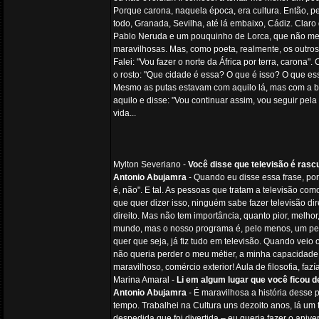
Porque carona, naquela época, era cultura. Então, 
todo, Granada, Sevilha, até lá embaixo, Cádiz. Clar
Pablo Neruda e um pouquinho de Lorca, que não me in
maravilhosas. Mas, como poeta, realmente, os outros 
Falei: "Vou fazer o norte da África por terra, car
o rosto: "Que cidade é essa? O que é isso? O que ess
Mesmo as putas estavam com aquilo lá, mas com a bol
aquilo e disse: "Vou continuar assim, vou seguir pel
vida...
Mylton Severiano -
Você disse que televisão é rasc
Antonio Abujamra
- Quando eu disse essa frase, po
é, não". E tal. As pessoas que tratam a televisão com
que quer dizer isso, ninguém sabe fazer televisão dire
direito. Mas não tem importância, quanto pior, melho
mundo, mas o nosso programa é, pelo menos, um peris
quer que seja, já fiz tudo em televisão. Quando veio 
não queria perder o meu métier, a minha capacidade d
maravilhoso, comércio exterior! Aula de filosofia, fa
Marina Amaral -
Li em algum lugar que você ficou 
Antonio Abujamra
- É maravilhosa a história desse 
tempo. Trabalhei na Cultura uns dezoito anos, lá u
despedida que foi divertida – eu queria fazer o anive