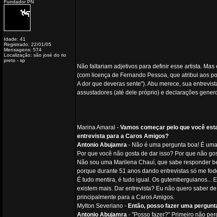
Fundador PN
Idade: 41
Registrado: 22/01/05
Mensagens: 574
Localização: são josé do rio
preto - sp
Não faltariam adjetivos para definir esse artista. Mas
(com licença de Fernando Pessoa, que atribui aos poe
A dor que deveras sente"). Abu merece, sua entrevist
assustadores (até dele próprio) e declarações gener
Marina Amaral -
Vamos começar pelo que você estav
entrevista para a Caros Amigos?
Antonio Abujamra
- Não é uma pergunta boa! É uma 
Por que você não gosta de dar isso? Por que não gos
Não sou uma Marilena Chauí, que sabe responder bem.
porque durante 51 anos dando entrevistas só me fode
É tudo mentira, é tudo igual. Os gutemberguianos...
existem mais. Dar entrevista? Eu não quero saber de 
principalmente para a Caros Amigos.
Mylton Severiano -
Então, posso fazer uma pergunt
Antonio Abujamra
- "Posso fazer?" Primeiro não per