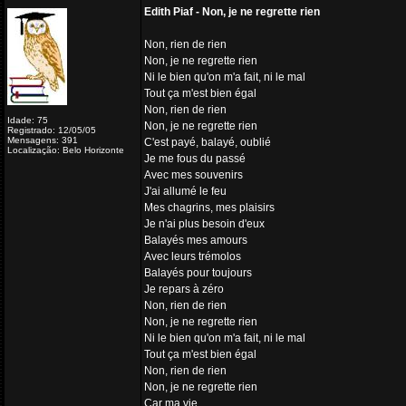
Edith Piaf - Non, je ne regrette rien
Non, rien de rien
Non, je ne regrette rien
Ni le bien qu'on m'a fait, ni le mal
Tout ça m'est bien égal
Non, rien de rien
Idade: 75
Non, je ne regrette rien
Registrado: 12/05/05
Mensagens: 391
C'est payé, balayé, oublié
Localização: Belo Horizonte
Je me fous du passé
Avec mes souvenirs
J'ai allumé le feu
Mes chagrins, mes plaisirs
Je n'ai plus besoin d'eux
Balayés mes amours
Avec leurs trémolos
Balayés pour toujours
Je repars à zéro
Non, rien de rien
Non, je ne regrette rien
Ni le bien qu'on m'a fait, ni le mal
Tout ça m'est bien égal
Non, rien de rien
Non, je ne regrette rien
Car ma vie