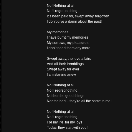
No! Nothing at all
No! I regret nothing
It’s been paid for, swept away, forgotten
I don’t give a damn about the past!
My memories
I have burnt my memories
My sorrows, my pleasures
I don’t need them any more
Swept away, the love affairs
And all their tremblings
Swept away for ever
I am starting anew
No! Nothing at all
No! I regret nothing
Neither the good things
Nor the bad – they’re all the same to me!
No! Nothing at all
No! I regret nothing
For my life, for my joys
Today, they start with you!