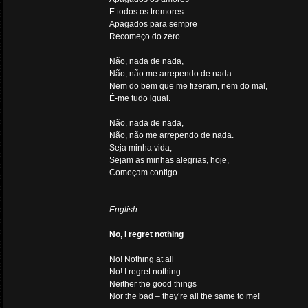
E todos os tremores
Apagados para sempre
Recomeço do zero.
Não, nada de nada,
Não, não me arrependo de nada.
Nem do bem que me fizeram, nem do mal,
É-me tudo igual.
Não, nada de nada,
Não, não me arrependo de nada.
Seja minha vida,
Sejam as minhas alegrias, hoje,
Começam contigo.
English:
No, I regret nothing
No! Nothing at all
No! I regret nothing
Neither the good things
Nor the bad – they’re all the same to me!