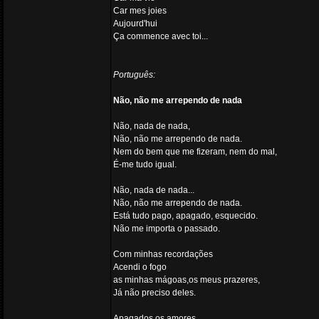
Car mes joies
Aujourd'hui
Ça commence avec toi...
Português:
Não, não me arrependo de nada
Não, nada de nada,
Não, não me arrependo de nada.
Nem do bem que me fizeram, nem do mal,
É-me tudo igual.
Não, nada de nada...
Não, não me arrependo de nada.
Está tudo pago, apagado, esquecido.
Não me importa o passado.
Com minhas recordações
Acendi o fogo
as minhas mágoas,os meus prazeres,
Já não preciso deles.
Apagados os amores