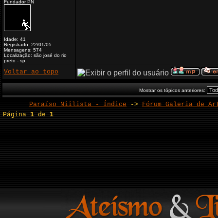
Fundador PN
Idade: 41
Registrado: 22/01/05
Mensagens: 574
Localização: são josé do rio
preto - sp
Voltar ao topo
Mostrar os tópicos anteriores:
Paraíso Niilista - Índice
->
Fórum Galeria de Ar
Página
1
de
1