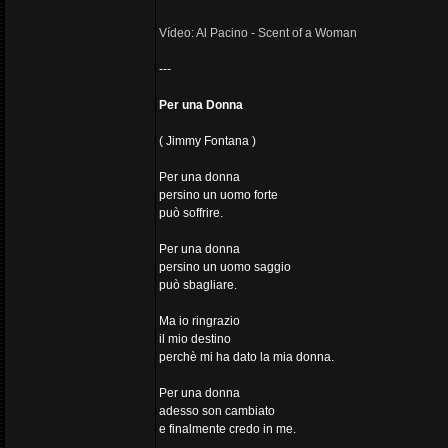
Vídeo: Al Pacino - Scent of a Woman
---
Per una Donna
( Jimmy Fontana )
Per una donna
persino un uomo forte
può soffrire.
Per una donna
persino un uomo saggio
può sbagliare.
Ma io ringrazio
il mio destino
perchè mi ha dato la mia donna.
Per una donna
adesso son cambiato
e finalmente credo in me.