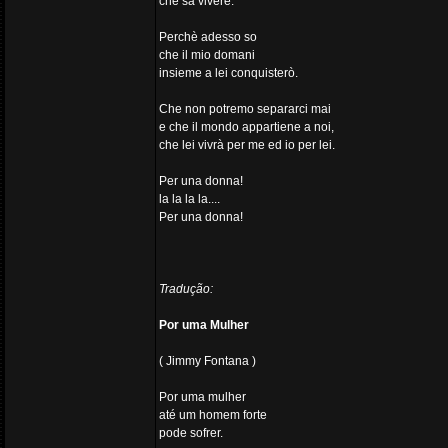
che sa vivere.
Perchè adesso so
che il mio domani
insieme a lei conquisterò.
Che non potremo separarci mai
e che il mondo appartiene a noi,
che lei vivrà per me ed io per lei.
Per una donna!
la la la la....
Per una donna!
Tradução:
Por uma Mulher
( Jimmy Fontana )
Por uma mulher
até um homem forte
pode sofrer.