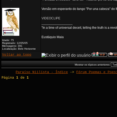
Versão em esperanto do tango "Por una cabeza" do f
VIDEOCLIPE
_________________
"In a time of universal deceit, telling the truth is a re
Eustáquio Maia
Idade: 75
Registrado: 12/05/05
Mensagens: 391
Localização: Belo Horizonte
Voltar ao topo
Mostrar os tópicos anteriores:
Paraíso Niilista - Índice
->
Fórum Poemas e Poes
Página
1
de
1