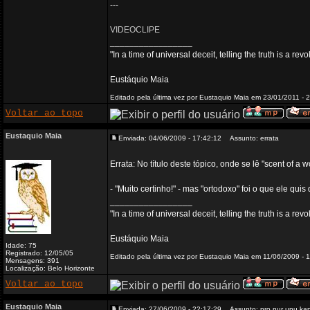
---
VIDEOCLIPE
_________________
"In a time of universal deceit, telling the truth is a re
Eustáquio Maia
Editado pela última vez por Eustaquio Maia em 23/01/2011 - 2
Voltar ao topo
Eustaquio Maia
Enviada: 04/06/2009 - 17:42:12
Assunto: errata
Errata: No título deste tópico, onde se lê "scent of a
- "Muito certinho!" - mas "ortodoxo" foi o que ele quis 
_________________
"In a time of universal deceit, telling the truth is a re
Eustáquio Maia
Idade: 75
Registrado: 12/05/05
Editado pela última vez por Eustaquio Maia em 11/06/2009 - 1
Mensagens: 391
Localização: Belo Horizonte
Voltar ao topo
Eustaquio Maia
Enviada: 27/06/2009 - 22:17:29
Assunto: pro nur unu ka