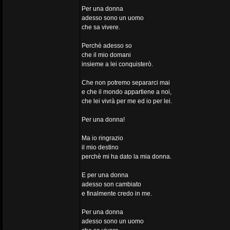
Per una donna
adesso sono un uomo
che sa vivere.
Perchè adesso so
che il mio domani
insieme a lei conquisterò.
Che non potremo separarci mai
e che il mondo appartiene a noi,
che lei vivrà per me ed io per lei.
Per una donna!
Ma io ringrazio
il mio destino
perchè mi ha dato la mia donna.
E per una donna
adesso son cambiato
e finalmente credo in me.
Per una donna
adesso sono un uomo