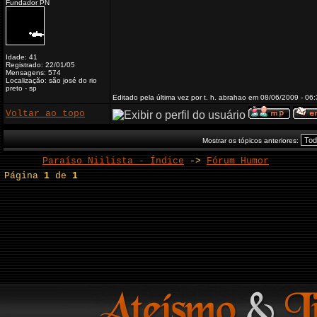
Fundador PN
Idade: 41
Registrado: 22/01/05
Mensagens: 574
Localização: são josé do rio
preto - sp
Editado pela última vez por t. h. abrahao em 08/06/2009 - 06:
Voltar ao topo
Mostrar os tópicos anteriores:
Paraíso Niilista - Índice
->
Fórum Humor
Página
1
de
1