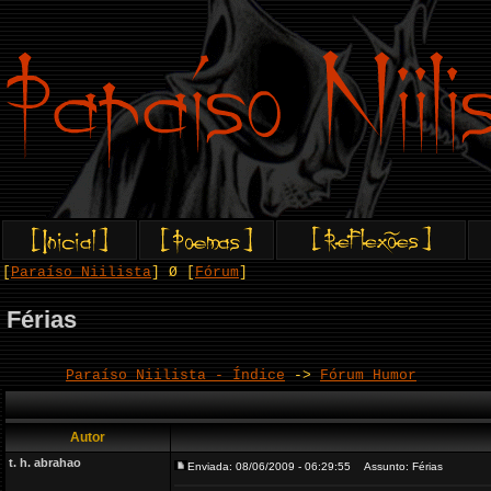
[
Paraíso Niilista
] Ø [
Fórum
]
Férias
Paraíso Niilista - Índice
->
Fórum Humor
Autor
t. h. abrahao
Enviada: 08/06/2009 - 06:29:55
Assunto: Férias