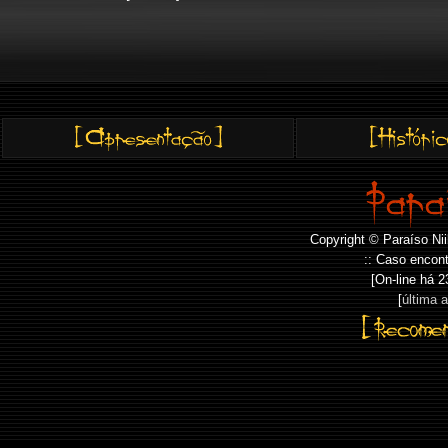
Copyright © Paraíso Nii
:: Caso encont
[On-line há
2
[
última 