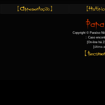
Copyright © Paraíso Nii
:: Caso encont
[On-line há
2
[
última 