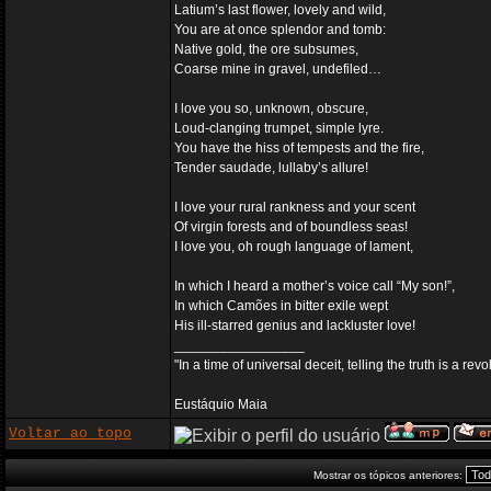
Latium’s last flower, lovely and wild,
You are at once splendor and tomb:
Native gold, the ore subsumes,
Coarse mine in gravel, undefiled…
I love you so, unknown, obscure,
Loud-clanging trumpet, simple lyre.
You have the hiss of tempests and the fire,
Tender saudade, lullaby’s allure!
I love your rural rankness and your scent
Of virgin forests and of boundless seas!
I love you, oh rough language of lament,
In which I heard a mother’s voice call “My son!”,
In which Camões in bitter exile wept
His ill-starred genius and lackluster love!
_________________
"In a time of universal deceit, telling the truth is a re
Eustáquio Maia
Voltar ao topo
Mostrar os tópicos anteriores: