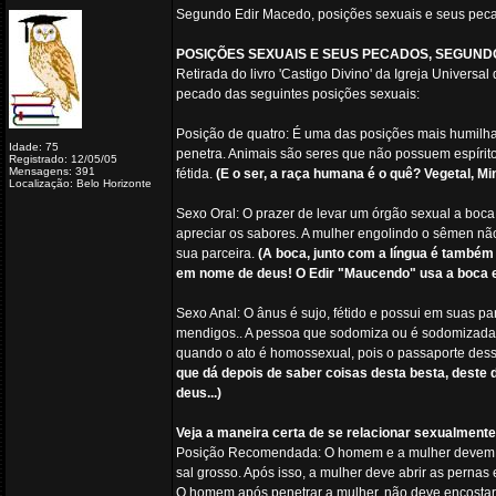
Segundo Edir Macedo, posições sexuais e seus peca
POSIÇÕES SEXUAIS E SEUS PECADOS, SEGUND
Retirada do livro 'Castigo Divino' da Igreja Univer
pecado das seguintes posições sexuais:
Posição de quatro: É uma das posições mais humilha
Idade: 75
penetra. Animais são seres que não possuem espírit
Registrado: 12/05/05
Mensagens: 391
fétida.
(E o ser, a raça humana é o quê? Vegetal, M
Localização: Belo Horizonte
Sexo Oral: O prazer de levar um órgão sexual a boca é
apreciar os sabores. A mulher engolindo o sêmen não
sua parceira.
(A boca, junto com a língua é també
em nome de deus! O Edir "Maucendo" usa a boca e a
Sexo Anal: O ânus é sujo, fétido e possui em suas pa
mendigos.. A pessoa que sodomiza ou é sodomizada e
quando o ato é homossexual, pois o passaporte dessa 
que dá depois de saber coisas desta besta, deste
deus...)
Veja a maneira certa de se relacionar sexualmente,
Posição Recomendada: O homem e a mulher devem lav
sal grosso. Após isso, a mulher deve abrir as pernas
O homem após penetrar a mulher, não deve encostar 