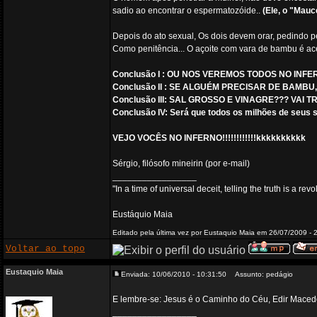
sadio ao encontrar o espermatozóide..
(Ele, o "Mauc
Depois do ato sexual, Os dois devem orar, pedindo p
Como penitência... O açoite com vara de bambu é ace
Conclusão I : OU NOS VEREMOS TODOS NO INF
Conclusão II : SE ALGUÉM PRECISAR DE BAMBU
Conclusão III: SAL GROSSO E VINAGRE??? VAI
Conclusão IV: Será que todos os milhões de seus 
VEJO VOCÊS NO INFERNO!!!!!!!!!!!!kkkkkkkkkk
Sérgio, filósofo mineirin (por e-mail)
_________________
"In a time of universal deceit, telling the truth is a re
Eustáquio Maia
Editado pela última vez por Eustaquio Maia em 26/07/2009 - 2
Voltar ao topo
Eustaquio Maia
Enviada: 10/06/2010 - 10:31:50
Assunto: pedágio
E lembre-se: Jesus é o Caminho do Céu, Edir Maced
_________________