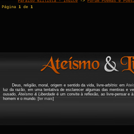
Paraíso Niilista - Índice
->
Fórum Poemas e Poes
Página
1
de
1
Deus, religião, moral, origem e sentido da vida, livre-arbítrio: em
Ateí
luz da razão, em uma tentativa de esclarecer algumas das mentiras e ve
ousado,
Ateísmo & Liberdade
é um convite à reflexão, ao livre-pensar e 
homem e o mundo. [
ler mais
]