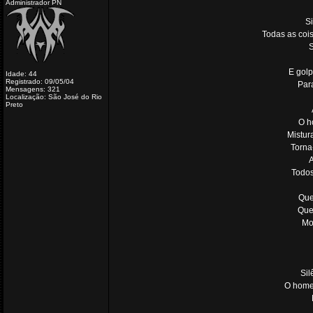
Administrador PN
Si
Todas as coi
S
E golp
Idade: 44
Registrado: 09/05/04
Par
Mensagens: 321
Localização: São José do Rio
Preto
O h
Mistur
Torna
Todos
Que
Que
Mo
Sil
O home