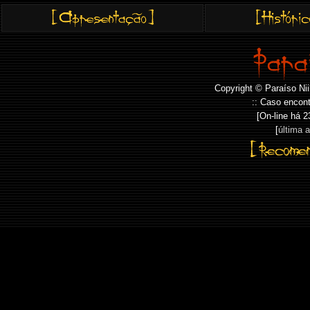
Copyright © Paraíso Nii
:: Caso encont
[On-line há
2
[
última 