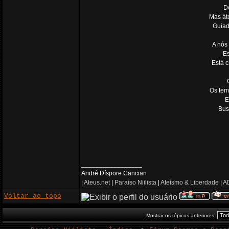
De
Mas át
Guiad
A nós
Es
Está c
Os tem
E
Bus
_________________
André Díspore Cancian
|
Ateus.net
|
Paraíso Niilista
|
Ateísmo & Liberdade
|
AD
Voltar ao topo
Mostrar os tópicos anteriores: