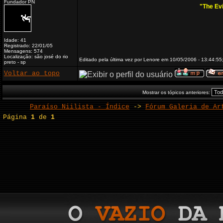
Fundador PN
"The Ev
Idade: 41
Registrado: 22/01/05
Mensagens: 574
Localização: são josé do rio
Editado pela última vez por Lenore em 10/05/2006 - 13:44:55;
preto - sp
Voltar ao topo
Mostrar os tópicos anteriores:
Paraíso Niilista - Índice
->
Fórum Galeria de Ar
Página
1
de
1