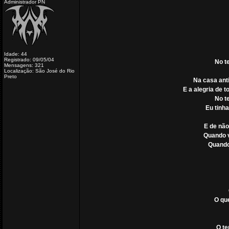
Administrador PN
Idade: 44
Registrado: 09/05/04
No t
Mensagens: 321
Localização: São José do Rio
Preto
Na casa anti
E a alegria de 
No t
Eu tinh
E de não
Quando v
Quando 
O que
O te