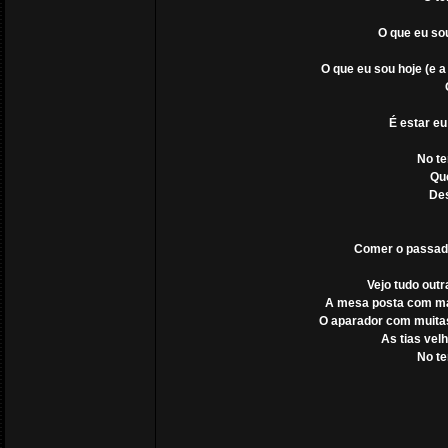
O que eu so
O que eu sou hoje (e 
É estar e
No te
Qu
Des
Comer o passad
Vejo tudo outr
A mesa posta com mai
O aparador com muitas 
As tias vel
No te