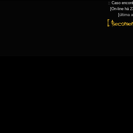
:: Caso encont
[On-line há
2
[
última 