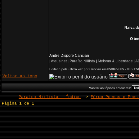
Raiva de
O te
_________________
André Díspore Cancian
|
Ateus.net
|
Paraíso Niilista
|
Ateísmo & Liberdade
|
AD
Editado pela última vez por Cancian em 05/04/2005 - 00:21:50
Voltar ao topo
Mostrar os tópicos anteriores:
Paraíso Niilista - Índice
->
Fórum Poemas e Poes
Página
1
de
1