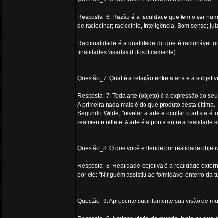
Resposta_6: Razão é a faculdade que tem o ser human
de raciocinar; raciocínio, inteligência. Bom senso; juí
Racionalidade é a qualidade do que é racionável ou
finalidades visadas (Filosoficamente).
Questão_7: Qual é a relação entre a arte e a subjet
Resposta_7: Toda arte (objeto) é a expressão do seu a
A primeira nada mais é do que produto desta última.
Segundo Wilde, "revelar a arte e ocultar o artista é 
realmente reflete. A arte é a ponte entre a realidade 
Questão_8: O que você entende por realidade objetiv
Resposta_8: Realidade objetiva é a realidade extern
por ele: "Ninguém assistiu ao formidável enterro da t
Questão_9: Apresente sucintamente sua visão de mund