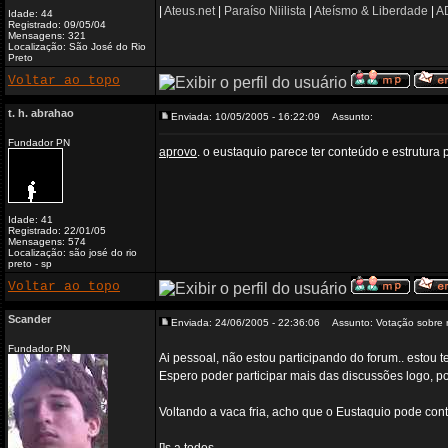
|
Ateus.net
|
Paraíso Niilista
|
Ateísmo & Liberdade
|
AD
Idade: 44
Registrado: 09/05/04
Mensagens: 321
Localização: São José do Rio
Preto
Voltar ao topo
t. h. abrahao
Enviada: 10/05/2005 - 16:22:09
Assunto:
Fundador PN
aprovo
. o eustaquio parece ter conteúdo e estrutura 
Idade: 41
Registrado: 22/01/05
Mensagens: 574
Localização: são josé do rio
preto - sp
Voltar ao topo
Scander
Enviada: 24/06/2005 - 22:36:06
Assunto: Votação sobre
Fundador PN
Ai pessoal, não estou participando do forum.. estou t
Espero poder participar mais das discussões logo, po
Voltando a vaca fria, acho que o Eustaquio pode cont