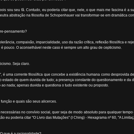
 pois sou seu fã. Contudo, eu poderia citar que, nele, o que mais me fascina é a 
eutra abstração na filosofia de Schopenhauer vai transformar-se em dramática con
ivre-pensamento?
erância, compaixão, imparcialidade, uso da razão crítica, reflexão filosófica e re
 é pouco. O aconselhável neste caso é sempre um alto grau de cepticismo.
icismo. Seja claro.
da", é uma corrente filosófica que concebe a existência humana como desprovida de
 o estado de quem duvida de tudo; a presença constante do questionamento e da d
do ao nada; apenas duvida e questiona o tudo existente ou proposto.
 função e quais são seus alicerces.
necessárias no convívio social, quer seja de modo absoluto para qualquer tempo 
ração eu poderia citar "O Livro das Mutações" (I Ching) - Hexagrama nº 60, "A Limitaç
O que é a racionalidade?