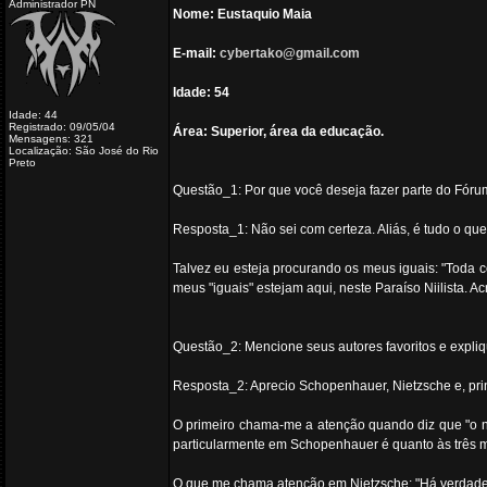
Administrador PN
Nome: Eustaquio Maia
E-mail:
cybertako@gmail.com
Idade: 54
Idade: 44
Registrado: 09/05/04
Área: Superior, área da educação.
Mensagens: 321
Localização: São José do Rio
Preto
Questão_1: Por que você deseja fazer parte do Fórum
Resposta_1: Não sei com certeza. Aliás, é tudo o que
Talvez eu esteja procurando os meus iguais: "Toda c
meus "iguais" estejam aqui, neste Paraíso Niilista. 
Questão_2: Mencione seus autores favoritos e expli
Resposta_2: Aprecio Schopenhauer, Nietzsche e, pri
O primeiro chama-me a atenção quando diz que "o nad
particularmente em Schopenhauer é quanto às três m
O que me chama atenção em Nietzsche: "Há verdades