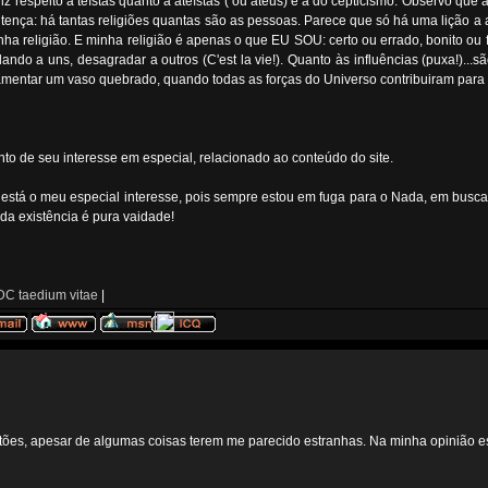
z respeito a teístas quanto a ateístas ( ou ateus) é a do cepticismo. Observo qu
ença: há tantas religiões quantas são as pessoas. Parece que só há uma lição a
 religião. E minha religião é apenas o que EU SOU: certo ou errado, bonito ou fe
o a uns, desagradar a outros (C'est la vie!). Quanto às influências (puxa!)...sã
mentar um vaso quebrado, quando todas as forças do Universo contribuiram para f
o de seu interesse em especial, relacionado ao conteúdo do site.
 está o meu especial interesse, pois sempre estou em fuga para o Nada, em busca
oda existência é pura vaidade!
C taedium vitae
|
ões, apesar de algumas coisas terem me parecido estranhas. Na minha opinião es