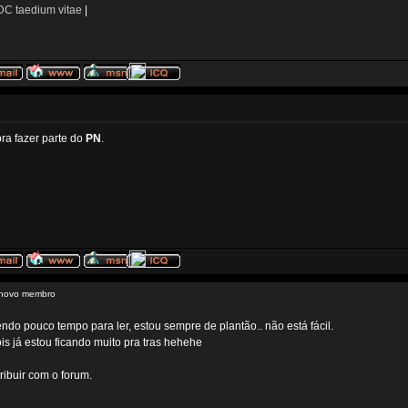
C taedium vitae
|
pra fazer parte do
PN
.
 novo membro
endo pouco tempo para ler, estou sempre de plantão.. não está fácil.
is já estou ficando muito pra tras hehehe
ribuir com o forum.