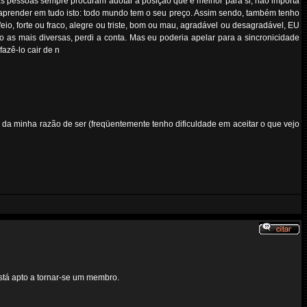
e as pessoas sempre procuram adotar a posição que é melhor para si, não importa
 aprender em tudo isto: todo mundo tem o seu preço. Assim sendo, também tenho
io, forte ou fraco, alegre ou triste, bom ou mau, agradável ou desagradável, EU
o as mais diversas, perdi a conta. Mas eu poderia apelar para a sincronicidade
azê-lo cair de n
 da minha razão de ser (freqüentemente tenho dificuldade em aceitar o que vejo
tá apto a tornar-se um membro.