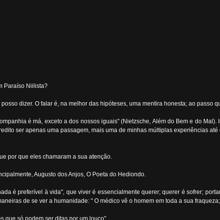
 Paraíso Niilista?
 posso dizer. O falar é, na melhor das hipóteses, uma mentira honesta; ao passo q
ompanhia é má, exceto a dos nossos iguais" (Nietzsche, Além do Bem e do Mal). Is
Acredito ser apenas uma passagem, mais uma de minhas múltiplas experiências até q
que por que eles chamaram a sua atenção.
ncipalmente, Augusto dos Anjos, O Poeta do Hediondo.
a é preferível à vida", que viver é essencialmente querer; querer é sofrer; port
aneiras de se ver a humanidade: " O médico vê o homem em toda a sua fraqueza; o
 que só podem ser ditas por um louco".