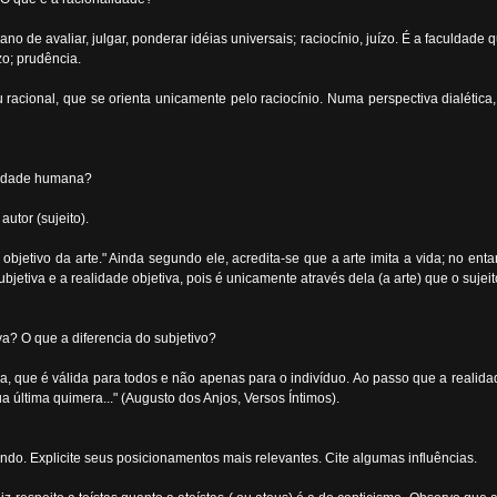
o de avaliar, julgar, ponderar idéias universais; raciocínio, juízo. É a faculdad
zo; prudência.
 racional, que se orienta unicamente pelo raciocínio. Numa perspectiva dialétic
ividade humana?
utor (sujeito).
o objetivo da arte." Ainda segundo ele, acredita-se que a arte imita a vida; no ent
subjetiva e a realidade objetiva, pois é unicamente através dela (a arte) que o suj
a? O que a diferencia do subjetivo?
a, que é válida para todos e não apenas para o indivíduo. Ao passo que a realidad
ua última quimera..." (Augusto dos Anjos, Versos Íntimos).
o. Explicite seus posicionamentos mais relevantes. Cite algumas influências.