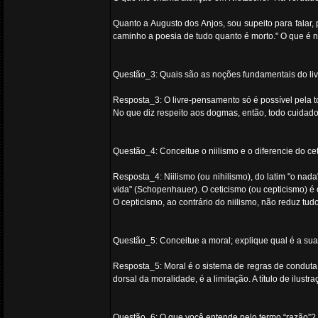
Quanto a Augusto dos Anjos, sou supeito para falar,
caminho a poesia de tudo quanto é morto." O que é n
Questão_3: Quais são as noções fundamentais do l
Resposta_3: O livre-pensamento só é possível pela tol
No que diz respeito aos dogmas, então, todo cuidado
Questão_4: Conceitue o niilismo e o diferencie do cet
Resposta_4: Niilismo (ou nihilismo), do latim "o na
vida" (Schopenhauer). O ceticismo (ou cepticismo) é
O cepticismo, ao contrário do niilismo, não reduz tu
Questão_5: Conceitue a moral; explique qual é a sua
Resposta_5: Moral é o sistema de regras de conduta 
dorsal da moralidade, é a limitação. A título de ilust
Questão_6: O que você entende pelo termo “razão”? 