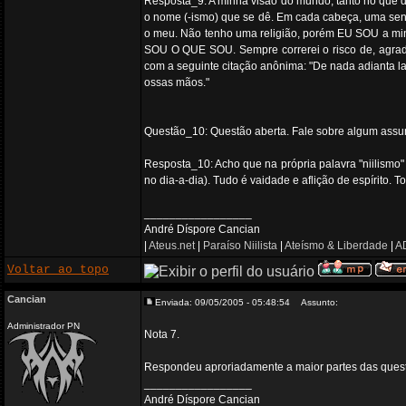
Resposta_9: A minha visão do mundo, tanto no que di
o nome (-ismo) que se dê. Em cada cabeça, uma sent
o meu. Não tenho uma religião, porém EU SOU a minha
SOU O QUE SOU. Sempre correrei o risco de, agradand
com a seguinte citação anônima: "De nada adianta la
ossas mãos."
Questão_10: Questão aberta. Fale sobre algum assunt
Resposta_10: Acho que na própria palavra "niilismo"
no dia-a-dia). Tudo é vaidade e aflição de espírito. T
_________________
André Díspore Cancian
|
Ateus.net
|
Paraíso Niilista
|
Ateísmo & Liberdade
|
AD
Voltar ao topo
Cancian
Enviada: 09/05/2005 - 05:48:54
Assunto:
Administrador PN
Nota 7.
Respondeu aproriadamente a maior partes das quest
_________________
André Díspore Cancian