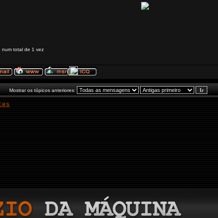
 num total de 1 vez
Mostrar os tópicos anteriores:
tes