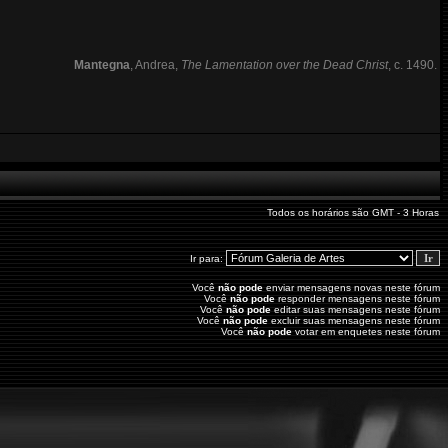
Mantegna
, Andrea,
The Lamentation over the Dead Christ
, c. 1490.
Todos os horários são GMT - 3 Horas
Ir para:
Você
não pode
enviar mensagens novas neste fórum
Você
não pode
responder mensagens neste fórum
Você
não pode
editar suas mensagens neste fórum
Você
não pode
excluir suas mensagens neste fórum
Você
não pode
votar em enquetes neste fórum