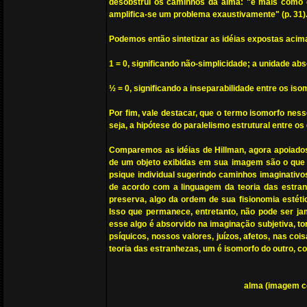
desobstrui os caminhos da alma: "é mais como 
amplifica-se um problema exaustivamente" (p. 31)
Podemos então sintetizar as idéias expostas acim
1 = 0, significando não-simplicidade; a unidade ab
½ = 0, significando a inseparabilidade entre os is
Por fim, vale destacar, que o termo isomorfo nes
seja, a hipótese do paralelismo estrutural entre os 
Comparemos as idéias de Hillman, agora apoiados 
de um objeto exibidas em sua imagem são o que 
psique individual sugerindo caminhos imaginativos
de acordo com a linguagem da teoria das estranh
preserva, algo da ordem de sua fisionomia estétic
Isso que permanece, entretanto, não pode ser j
esse algo é absorvido na imaginação subjetiva, to
psíquicos, nossos valores, juízos, afetos, nas co
teoria das estranhezas, um é isomorfo do outro, c
alma (imagem co