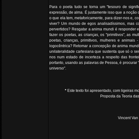
Para o poeta tudo se torna um "tesouro de signifi
expressão, de alma. É justamente isso que a noção 
o que ela tem, metaforicamente, para dizer-nos e, 
viver? Um mundo de egos analisadíssimos, mas com
pervertidos? Resgatar a anima mundi é responder e
fazer os poetas, as crianças, os "primitivos", as m
poetas, crianças, primitivos, mulheres e animais
logocêntrica? Retomar a concepção de anima mundi, n
unilateralidade cartesiana que sustenta que só o s
nos num estado de incerteza a respeito das frontei
portanto, usando as palavras de Pessoa, é procurar "
universo".
*
Este texto foi apresentado, com ligeiras 
Proposta da Teoria das
Vincent Van