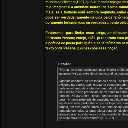
mundo de Hillman (1997,b). Sua fenomenologia nes
"Se imaginar é a atividade natural da anima mundi
mais, se a fantasia está sempre seguindo, então 
pode ser verdadeiramente dirigida pelos fenôme
puramente fenomênicos ou verdadeiramente objetiv
Finalmente, para findar esse artigo, amplifiqu
Fernando Pessoa; cotejo, aliás, já realizado com 
a poética do poeta português e seus inúmeros het
texto onde Pessoa (1986) expõe essa noção:
Citação:
"Era eu um poeta estimulado pela filosofia e não 
imperceptível, através do diminuto, a alma poética
A poesia encontra-se em todas as coisas - na ter
evidente para mim, aqui, enquanto estou sentado, 
cada movimento diminuto, comum, ridículo, de um 
Meu senso íntimo predomina de tal maneira sobre 
homens. Há para mim - havia - um tesouro de sig
para mim uma plenitude de sugestão espiritual e
significado mais profundo do que as lágrimas hu
sarjeta, em dois papéis sujos que, num dia de ve
tombado dos céus, a tomar plena consciência de 
lutasse para recordar esse conhecimento, lembr
de nada mais se recordando" (p. 36-37).