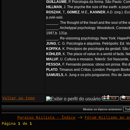
GUILLAUME
, P. Psicologia da forma. São Paulo: Co
HILLMAN
, J. The psyche the size of the earth: a psyc
ROSZAK
, T.,
GOMEZ
, M.E.,
KANNER
, A.D. (org.). 
p.xviii-xxiii.
______. The thought of the heart and the soul of the 
______. Archetypal psychology. Woodstock, Connectic
1997,b. 131p.
______. Re-visioning psychology. New York: HaperPe
JUNG
, C. G. Psicologia e alquimia. Petrópolis: Ed. V
KOFFKA
, K. Princípios de psicologia da gestalt. São
KÖHLER
, K. The place of value in a world of facts.
MALUF
, U. Cultura e mosaico. Niterói: Sol Nascente
PESSOA
, F. Fernando pessoa: obras em prosa. Rio de
PLATO
. Timaeus and Critias. London: Penguin Books
SAMUELS
, A. Jung e os pós-junguianos. Rio de Jan
Voltar ao topo
Mostrar os tópicos anteriores:
Paraíso Niilista - Índice
->
Fórum Niilismo ao a
Página
1
de
1