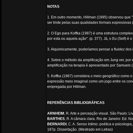
NOTAS
1. Em outro momento, Hillman (1995) observou que 
ser triste pelas suas qualidades formais expressivas (su
2. O Ego para Koffka (1987) é uma estrutura comple
por esta ou aquela ação". (p. 377). Já, o Eu (Self) 
3. Alquimicamente, poderíamos pensar a fluidez dos
4. Sobre o método da amplificação em Jung ver, por 
amplificação na terapia é apresentado por Samuels 
5. Koffka (1987) considera o meio geográfico como o 
expressão meio imaginal como um jogo entre os concei
empregada por Hillman.
REFERÊNCIAS BIBLIOGRÁFICAS
ARNHEIM
, R. Arte e percepção visual. São Paulo: Li
BARTHES
, R. A câmara clara. Rio de Janeiro: Ed. N
BERNARDI
, C. A. Senso íntimo: poética e psicolog
187p. Dissertação. (Mestrado em Letras)