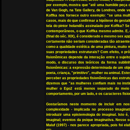
por exemplo, mostra que "até uma humilde peça de
de Van Gogh, na Tate Gallery, de Londres, onde
Koffka nos fornece outro exemplo: "se uma mulhe
casos, mais do que confirmar a hipótese do gestal
tela do pintor holandês assinalado por Koffka? S
contemporâneos, o que Koffka mesmo admite. E, 
(final do séc. XIX), é considerado o mesmo sex ap
certamente não seriam consideradas tão atraentes
como a qualidade estética de uma pintura, muito 
suas propriedades estruturais? Com efeito, o pr
fisionômicas depende da interação entre o sujeit
modo, o discurso dos teóricos da forma sublinh
fisionômicas: a expressão determinada de um obje
poeta, criança, "primitivo", mulher ou animal. Est
perceber as propriedades fisionômicas das estrutu
dizemos que "as mulheres confiam mais no insti
mulher o Ego2 está menos separado do meio 
comportamento, por um lado, e os caracteres fision
Gostaríamos neste momento de incluir em nos
complexidade - implicada no processo imaginat
introduzir uma epistemologia do imaginal. Isto 
imaginal; eventos da psique imaginativa. Nesse s
Maluf (1997) - nos parece apropriada, pois foi e