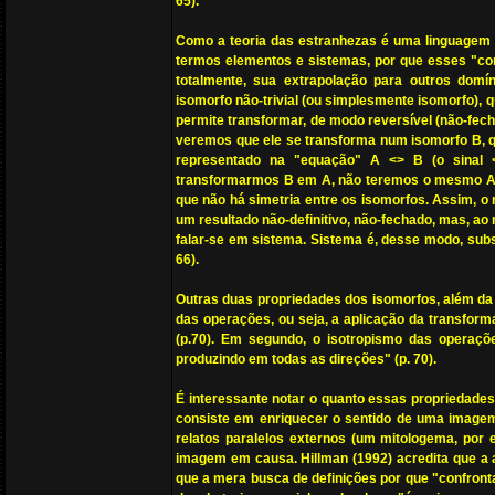
65).
Como a teoria das estranhezas é uma linguagem 
termos elementos e sistemas, por que esses "com
totalmente, sua extrapolação para outros domín
isomorfo não-trivial (ou simplesmente isomorfo), 
permite transformar, de modo reversível (não-fec
veremos que ele se transforma num isomorfo B, qu
representado na "equação" A <> B (o sinal <
transformarmos B em A, não teremos o mesmo A, p
que não há simetria entre os isomorfos. Assim, o r
um resultado não-definitivo, não-fechado, mas, ao 
falar-se em sistema. Sistema é, desse modo, subs
66).
Outras duas propriedades dos isomorfos, além da f
das operações, ou seja, a aplicação da transform
(p.70). Em segundo, o isotropismo das operaçõ
produzindo em todas as direções" (p. 70).
É interessante notar o quanto essas propriedade
consiste em enriquecer o sentido de uma imagem, 
relatos paralelos externos (um mitologema, por 
imagem em causa. Hillman (1992) acredita que a 
que a mera busca de definições por que "confronta