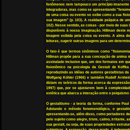
fenômenos nem tampouco um princípio imanente un
integradoras, mas como se apresentando "fenomen
de uma coisa ou evento se exibe como a sua fision
sua imagem" (p. 103). A realidade psíquica de u
102). Nesse sentido, as coisas - por meio de suas
disponíveis à nossa imaginação. Hillman deste mod
imagem exibida pela coisa ou evento. A alma do 
leituras, sugerir outras imagens para um determi
O fato é que termos sinônimos como "fisionomia
Hillman propõe para a sua concepção de anima mun
assinalado inclusive que, um dos formatos em qu
fisionômico na psicologia da Gestalt de Koffk
reproduzindo as idéias de autores gestaltistas d
Wolfgang Köhler (1966) e também Rudolf Arnhei
diziam os teóricos da forma acerca da expressão 
1997) que, por se ajustarem bem à complexidade
estética que abarca a interação entre o psiquismo 
O gestaltismo - a teoria da forma, conforme Paul
Adotando o método fenomenológico, o gestalt
apresentando-se, além disso, como portadores de
pelo sujeito como alegre, triste, calmo, irritante,
sua gestalt, ou seja, de suas propriedades estrutu
subjetivas. A expressão, desse modo, é independe