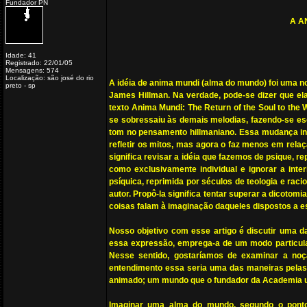
Fundador PN
A A
Idade: 41
Registrado: 22/01/05
Mensagens: 574
Localização: são josé do rio
A idéia de anima mundi (alma do mundo) foi uma n
preto - sp
James Hillman. Na verdade, pode-se dizer que e
texto Anima Mundi: The Return of the Soul to the 
se sobressaiu às demais melodias, fazendo-se 
tom no pensamento hillmaniano. Essa mudança indi
refletir os mitos, mas agora o faz menos em rela
significa revisar a idéia que fazemos de psique, 
como exclusivamente individual e ignorar a inte
psíquica, reprimida por séculos de teologia e rac
autor. Propô-la significa tentar superar a dicoto
coisas falam à imaginação daqueles dispostos a es
Nosso objetivo com esse artigo é discutir uma da
essa expressão, emprega-a de um modo particular,
Nesse sentido, gostaríamos de examinar a no
entendimento essa seria uma das maneiras pelas
animado; um mundo que o fundador da Academia um 
Imaginar uma alma do mundo, segundo o ponto d