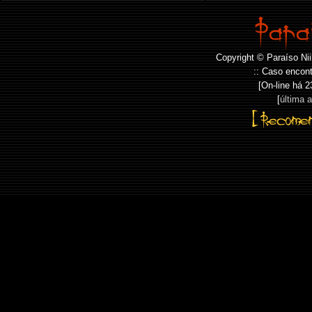
Copyright © Paraíso Nii
:: Caso encont
[On-line há
2
[
última 