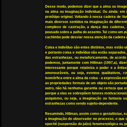
Desse modo, podemos dizer que a alma ou imagem 
na alma ou imaginação individual. Ou ainda: em c
protótipo original. Voltando à nossa cadeira d
mais diversos sentidos na imaginação de diferen
complexo de castração, a dança das cadeiras,
pousado sobre a palha do assento. Tal como um pun
cachimbo pode desviar nossa atenção da cadeira e
Coisa e indivíduo são entes distintos, mas estã
e portanto coisa e indivíduo não estão separados
das estranhezas, ou metaforicamente, de acordo c
podemos, juntamente com Hillman (1997,a), dizer
interessante porque relativiza o poder e a ênfa
amensuráveis, ou seja, eventos qualitativos, 
isomórfica entre a alma da coisa - a expressão e
as propriedades formais de um objeto são portador
outro, não há nenhuma garantia ou certeza que 
porque a elas se sobrepõem fatores motivacionais e 
psiquismo, ou seja, a imaginação ou fantasia su
estranhezas como sendo sujeito-dependente.
Resumindo, Hillman, assim como o gestaltistas, sus
a imaginação do observador no processo, o que de
epoché (suspensão do juízo) fenomenológica ou p