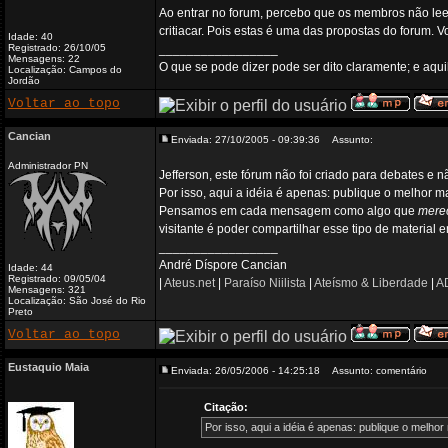
Ao entrar no forum, percebo que os membros não leem
critiacar. Pois estas é uma das propostas do forum. V
Idade: 40
Registrado: 26/10/05
_________________
Mensagens: 22
O que se pode dizer pode ser dito claramente; e aquil
Localização: Campos do
Jordão
Voltar ao topo
Cancian
Enviada: 27/10/2005 - 09:39:36
Assunto:
Administrador PN
Jefferson, este fórum não foi criado para debates e
Por isso, aqui a idéia é apenas: publique o melhor m
Pensamos em cada mensagem como algo que
mere
visitante é poder compartilhar esse tipo de material 
_________________
André Díspore Cancian
Idade: 44
Registrado: 09/05/04
|
Ateus.net
|
Paraíso Niilista
|
Ateísmo & Liberdade
|
AD
Mensagens: 321
Localização: São José do Rio
Preto
Voltar ao topo
Eustaquio Maia
Enviada: 26/05/2006 - 14:25:18
Assunto: comentário
Citação:
Por isso, aqui a idéia é apenas: publique o melho