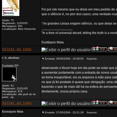
Foi por isto mesmo que eu disse em meu pedido de a
que o sílêncio é, no pior dos casos, uma verdade nua
Idade: 75
Registrado: 12/05/05
" As grandes coisas exigem silêncio, ou que delas se
Mensagens: 391
_________________
Localização: Belo Horizonte
"In a time of universal deceit, telling the truth is a re
Eustáquio Maia
Voltar ao topo
t. h. abrahao
Enviada: 26/05/2006 - 15:59:50
Assunto:
Fundador PN
observando o fórum hoje em dia pode-se notar que j
a aumentar juntamente com a entrada de novos usuári
se torna insuportável, eis os arquivos à mão para s
no que já foi postado é quase que obrigação. uma ob
Idade: 41
trazendo o que de mais útil há na esfera do pensame
Registrado: 22/01/05
diretamente, nossa própria casa.
Mensagens: 574
Localização: são josé do rio
preto - sp
Voltar ao topo
Eustaquio Maia
Enviada: 27/05/2006 - 23:21:29
Assunto: