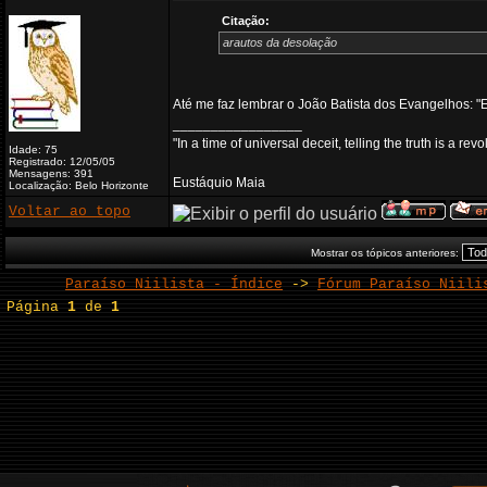
Citação:
arautos da desolação
Até me faz lembrar o João Batista dos Evangelhos: "
_________________
"In a time of universal deceit, telling the truth is a re
Idade: 75
Registrado: 12/05/05
Mensagens: 391
Eustáquio Maia
Localização: Belo Horizonte
Voltar ao topo
Mostrar os tópicos anteriores:
Paraíso Niilista - Índice
->
Fórum Paraíso Niili
Página
1
de
1