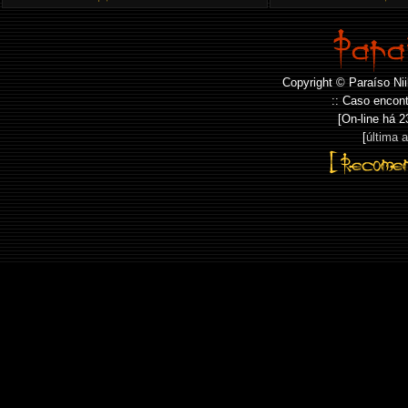
Copyright © Paraíso Nii
:: Caso encont
[On-line há
2
[
última 