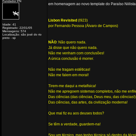
Fundador PN
em homenagem ao novo template do Paraíso Niilista
Lisbon Revisited
(l923)
Idade: 41
por Fernando Pessoa (Álvaro de Campos)
Registrado: 22/01/05
Mensagens: 574
Localização: são josé do rio
preto - sp
NÃO
: Não quero nada.
Já disse que não quero nada.
Não me venham com conclusões!
A única conclusão é morrer.
Não me tragam estéticas!
Não me falem em moral!
Tirem-me daqui a metafísica!
Não me apregoem sistemas completos, não me enfil
Das ciências (das ciências, Deus meu, das ciências!
Das ciências, das artes, da civilização moderna!
Que mal fiz eu aos deuses todos?
Se têm a verdade, guardem-na!
Sou um técnico, mas tenho técnica só dentro da técni