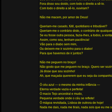
Fora disso sou doido, com todo o direito a sê-lo.
Com todo o direito a sê-lo, ouviram?
Não me macem, por amor de Deus!
Queriam-me casado, fútil, quotidiano e tributável?
Queriam-me o contrário disto, o contrário de qualque
Se eu fosse outra pessoa, fazia-lhes, a todos, a vont
Assim, como sou, tenham paciência!
Vão para o diabo sem mim,
Ou deixem-me ir sozinho para o diabo!
Para que havemos de ir juntos?
Não me peguem no braço!
Não gosto que me peguem no braço. Quero ser sozi
Já disse que sou sozinho!
Ah, que maçada quererem que eu seja da companhi
Ó céu azul — o mesmo da minha infância —
Eterna verdade vazia e perfeita!
Ó macio Tejo ancestral e mudo,
Pequena verdade onde o céu se reflete!
Ó mágoa revisitada, Lisboa de outrora de hoje!
Nada me dais, nada me tirais, nada sois que eu me si