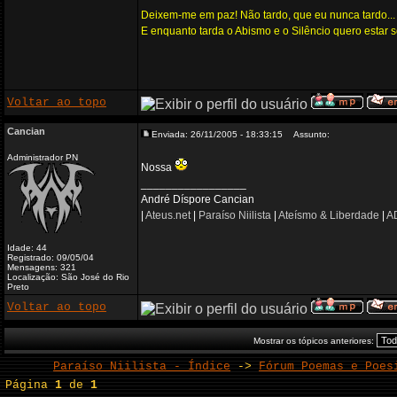
Deixem-me em paz! Não tardo, que eu nunca tardo...
E enquanto tarda o Abismo e o Silêncio quero estar 
Voltar ao topo
Cancian
Enviada: 26/11/2005 - 18:33:15
Assunto:
Administrador PN
Nossa
_________________
André Díspore Cancian
|
Ateus.net
|
Paraíso Niilista
|
Ateísmo & Liberdade
|
AD
Idade: 44
Registrado: 09/05/04
Mensagens: 321
Localização: São José do Rio
Preto
Voltar ao topo
Mostrar os tópicos anteriores:
Paraíso Niilista - Índice
->
Fórum Poemas e Poes
Página
1
de
1