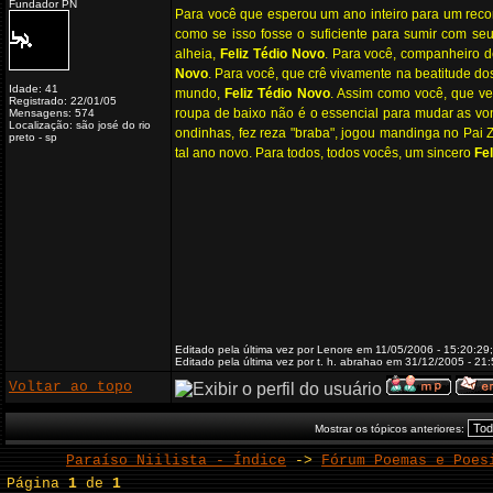
Fundador PN
Para você que esperou um ano inteiro para um rec
como se isso fosse o suficiente para sumir com se
alheia,
Feliz Tédio Novo
. Para você, companheiro d
Novo
. Para você, que crê vivamente na beatitude d
Idade: 41
mundo,
Feliz Tédio Novo
. Assim como você, que ves
Registrado: 22/01/05
roupa de baixo não é o essencial para mudar as vo
Mensagens: 574
Localização: são josé do rio
ondinhas, fez reza "braba", jogou mandinga no Pai
preto - sp
tal ano novo. Para todos, todos vocês, um sincero
Fe
Editado pela última vez por Lenore em 11/05/2006 - 15:20:29;
Editado pela última vez por t. h. abrahao em 31/12/2005 - 21
Voltar ao topo
Mostrar os tópicos anteriores:
Paraíso Niilista - Índice
->
Fórum Poemas e Poes
Página
1
de
1