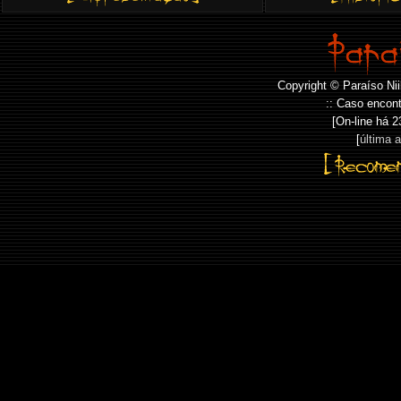
Copyright © Paraíso Nii
:: Caso encont
[On-line há
2
[
última 