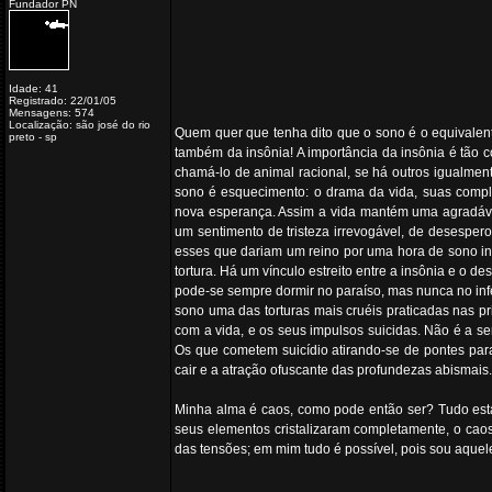
Fundador PN
Idade: 41
Registrado: 22/01/05
Mensagens: 574
Localização: são josé do rio
Quem quer que tenha dito que o sono é o equivalen
preto - sp
também da insônia! A importância da insônia é tão 
chamá-lo de animal racional, se há outros igualmen
sono é esquecimento: o drama da vida,
suas compl
nova esperança. Assim a vida mantém uma agradável
um sentimento de tristeza irrevogável, de desespe
esses que dariam um reino por uma hora de sono in
tortura. Há um vínculo estreito entre a insônia e o d
pode-se sempre dormir no paraíso, mas nunca no inf
sono uma das torturas mais cruéis praticadas nas 
com a vida, e os seus impulsos suicidas. Não é a 
Os que cometem suicídio atirando-se de pontes para
cair e a atração ofuscante das profundezas abismais.
Minha alma é caos, como pode então ser? Tudo está
seus elementos cristalizaram completamente, o caos 
das tensões; em mim tudo é possível, pois sou aque