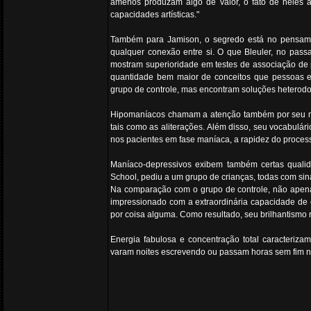
amenos produzam algo de valor, o fato de neles a
capacidades artísticas."
Também para Jamison, o segredo está no pensamen
qualquer conexão entre si. O que Bleuler, no passa
mostram superioridade em testes de associação de
quantidade bem maior de conceitos que pessoas em
grupo de controle, mas encontram soluções heterodo
Hipomaníacos chamam a atenção também por seu mo
tais como as aliterações. Além disso, seu vocabul
nos pacientes em fase maníaca, a rapidez do proces
Maníaco-depressivos exibem também certas qualida
School, pediu a um grupo de crianças, todas com sin
Na comparação com o grupo de controle, não apena
impressionado com a extraordinária capacidade de c
por coisa alguma. Como resultado, seu brilhantism
Energia fabulosa e concentração total caracterizam
varam noites escrevendo ou passam horas sem fim no