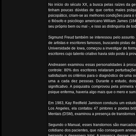
No início do século XX, a busca pelas raízes da ge
tinham poucas dúvidas de que certos males psíq
psicopático, criam-se as melhores condições para o s
o filósofo e psicólogo americano William James (1
seu próprio bem ou mal -, e isso as distinguiria de to
Sigmund Freud também se interessou pelo assunto. C
de artistas e escritores famosos, buscando pistas d
Universidade de Iowa, começou a investigar de forma
escritores cujo talento criativo havia sido posto à p
Andreasen examinou essas personalidades à procur
controle: 80% dos escritores relataram perturbaçõe
satisfaziam os critérios para o diagnóstico de uma 
uma a cada dez pessoas. Durante o estudo, dois 
significativo. A psiquiatra comprovou pela primeir
psique enferma, haveria algo mais que o mero e sur
Em 1983, Kay Redfield Jamison conduziu um estudo 
Los Angeles, ela contatou 47 pintores e poetas bri
Mentais (DSM), examinou a presença de transtornos 
Segundo o Manual, esses transtornos são marcados
cotidiano dos pacientes, que não conseguem anima
beirando o desespero total. A presença desses si