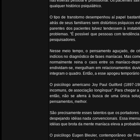
nas esferas pessoal e profissional. Os pacientes s
qualquer histórico psiquiátrico.
O tipo de transtorno desempenhou aí papel bastante 
atrás de seus familiares sem distúrbios psíquicos e
parentes dos pacientes talvez tendessem à instabi
problemas. "É possível que pessoas com tendência re
pesquisadores.
Nesse meio tempo, o pensamento aguçado, de cri
indícios no diagnóstico de fases maníacas. Mas como
normalmente reina o caos entre os maníaco-depre
endividam-se, mergulham em relacionamentos duvi
integram o quadro. Então, a esse apogeu temporári
O psicólogo americano Joy Paul Guilford (1897-198
incomuns, de associação longínqua". Para chegar a 
então, não se aferra à busca de uma única soluç
pensamentos, melhor.
São precisamente esses talentos que os portadores 
despejando idéias nada convencionais. Essa imensa
idéias que brota da mente maníaca eleva a probabili
O psicólogo Eugen Bleuler, contemporâneo de Freu