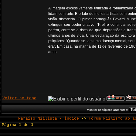
A imagem excessivamente utilizada e romantizada d
lidam com arte. E o fato de muitos artistas com enf
visão distorcida. O pintor norueguês Edvard Mun
extinguir seu poder criativo. "Prefiro continuar s
porém, corre-se o risco de que depressões e tran
últimos anos de vida. Uma declaração da escritora 
psíquicos: "Quando se tem uma doença mental, ser um
era". Em casa, na manhã de 11 de fevereiro de 1963
anos.
Voltar ao topo
Mostrar os tópicos anteriores:
Paraíso Niilista - Índice
->
Fórum Niilismo ao a
Página
1
de
1