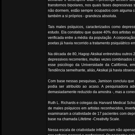
transtornos bipolares, nos quais fases depressivas
não dormem, estão sempre ocupados com alguma cois
também a si próprios - grandeza absoluta.
Tais males psíquicos, caracterizados como depres
estudo. Ela constatou que quase 40% dos artistas 
verificada entre a média da população. A corporação
poetas já havia recorrido a tratamento psiquiátrico 
Na década de 80, Hagop Aksikal entrevistou outros 2
depressivos recorrentes, muitas vezes combinados
esse psicólogo da Universidade da Califórnia, 
Tendência semelhante, aliás, Aksikal já havia obser
Com base nessas pesquisas, Jamison concluiu que o
podia ser atribuído ao acaso. A pesquisadora a
demasiadamente reduzido da amostra -, mas a conexão 
Ruth L. Richards e colegas da Harvard Medical Scho
de males psíquicos em artistas reconhecidos, inver
examinaram a criatividade de 17 pacientes com depre
base na chamada Lifetime -Creativity Scale.
Nessa escala de criatividade influenciam não apena