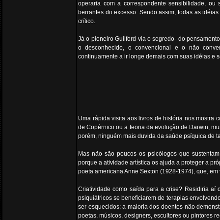
operaria com a correspondente sensibilidade, ou se
berrantes do excesso. Sendo assim, todas as idéias
crítico.
Já o pioneiro Guilford via o segredo- do pensamento 
o desconhecido, o convencional e o não convenci
continuamente a ir longe demais com suas idéias e se
Uma rápida visita aos livros de história nos mostra
de Copérnico ou a teoria da evolução de Darwin, mui
porém, ninguém mais duvida da saúde psíquica de ta
Mas não são poucos os psicólogos que sustentam 
porque a atividade artística os ajuda a proteger a p
poeta americana Anne Sexton (1928-1974), que, em vi
Criatividade como saída para a crise? Residiria aí 
psiquiátricos se beneficiarem de terapias envolvend
ser esquecidos: a maioria dos doentes não demonstra
poetas, músicos, designers, escultores ou pintores r