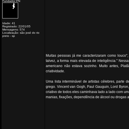
Fundador PN
Idade: 41
Registrado: 22/01/05
Mensagens: 574
Localização: são josé do rio
preto - sp
Muitas pessoas já me caracterizaram como louco", 
talvez, a forma mais elevada de inteligência." Ness
americano não estava sozinho. Muito antes, Plat
criatividade.
Uma lista interminável de artistas célebres, parte 
grego. Vincent van Gogh, Paul Gauguin, Lord Byron, 
criativo de todos eles caminhava lado a lado com um
manias, fixações, dependência de álcool ou drogas a