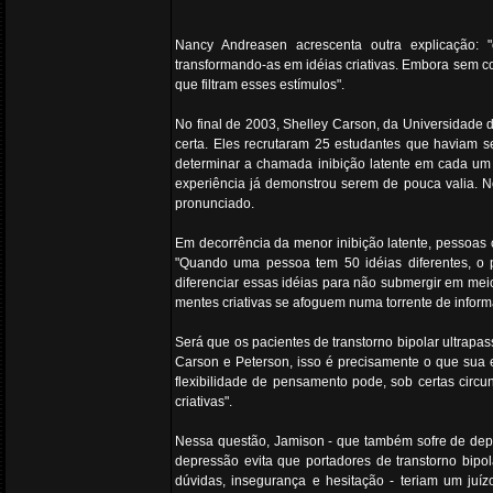
Nancy Andreasen acrescenta outra explicação: "
transformando-as em idéias criativas. Embora sem co
que filtram esses estímulos".
No final de 2003, Shelley Carson, da Universidade 
certa. Eles recrutaram 25 estudantes que haviam s
determinar a chamada inibição latente em cada um 
experiência já demonstrou serem de pouca valia. No
pronunciado.
Em decorrência da menor inibição latente, pessoas
"Quando uma pessoa tem 50 idéias diferentes, o p
diferenciar essas idéias para não submergir em meio
mentes criativas se afoguem numa torrente de inform
Será que os pacientes de transtorno bipolar ultrap
Carson e Peterson, isso é precisamente o que sua e
flexibilidade de pensamento pode, sob certas circu
criativas".
Nessa questão, Jamison - que também sofre de depr
depressão evita que portadores de transtorno bipo
dúvidas, insegurança e hesitação - teriam um juí