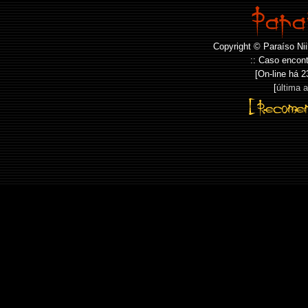
Copyright © Paraíso Nii
:: Caso encont
[On-line há
2
[
última 